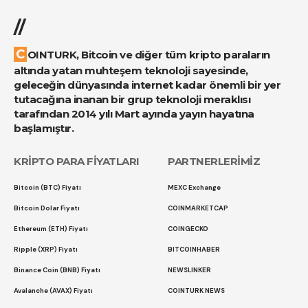
//
COINTURK, Bitcoin ve diğer tüm kripto paraların
altında yatan muhteşem teknoloji sayesinde,
geleceğin dünyasında internet kadar önemli bir yer
tutacağına inanan bir grup teknoloji meraklısı
tarafından 2014 yılı Mart ayında yayın hayatına
başlamıştır.
KRİPTO PARA FİYATLARI
PARTNERLERİMİZ
Bitcoin (BTC) Fiyatı
MEXC Exchange
Bitcoin Dolar Fiyatı
COINMARKETCAP
Ethereum (ETH) Fiyatı
COINGECKO
Ripple (XRP) Fiyatı
BITCOINHABER
Binance Coin (BNB) Fiyatı
NEWSLINKER
Avalanche (AVAX) Fiyatı
COINTURK NEWS