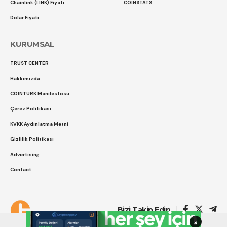
Chainlink (LINK) Fiyatı
COINSTATS
Dolar Fiyatı
KURUMSAL
TRUST CENTER
Hakkımızda
COINTURK Manifestosu
Çerez Politikası
KVKK Aydınlatma Metni
Gizlilik Politikası
Advertising
Contact
Çerez Politikası
Gizlilik Politikası
Bizi Takip Edin
×