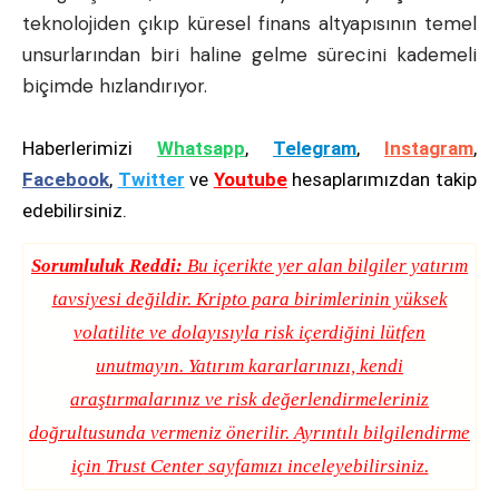
teknolojiden çıkıp küresel finans altyapısının temel
unsurlarından biri haline gelme sürecini kademeli
biçimde hızlandırıyor.
Haberlerimizi
Whatsapp
,
Telegram
,
Instagram
,
Facebook
,
Twitter
ve
Youtube
hesaplarımızdan takip
edebilirsiniz.
Sorumluluk Reddi:
Bu içerikte yer alan bilgiler yatırım
tavsiyesi değildir. Kripto para birimlerinin yüksek
volatilite ve dolayısıyla risk içerdiğini lütfen
unutmayın. Yatırım kararlarınızı, kendi
araştırmalarınız ve risk değerlendirmeleriniz
doğrultusunda vermeniz önerilir. Ayrıntılı bilgilendirme
için
Trust Center
sayfamızı inceleyebilirsiniz.