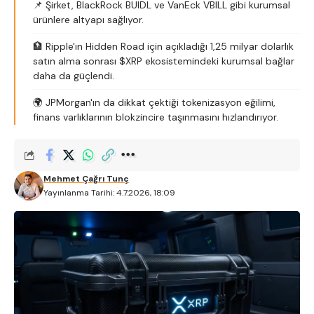
📌 Şirket, BlackRock BUIDL ve VanEck VBILL gibi kurumsal
ürünlere altyapı sağlıyor.
🏦 Ripple'ın Hidden Road için açıkladığı 1,25 milyar dolarlık
satın alma sonrası $XRP ekosistemindeki kurumsal bağlar
daha da güçlendi.
🌍 JPMorgan'ın da dikkat çektiği tokenizasyon eğilimi,
finans varlıklarının blokzincire taşınmasını hızlandırıyor.
Mehmet Çağrı Tunç
Yayınlanma Tarihi: 4.7.2026, 18:09