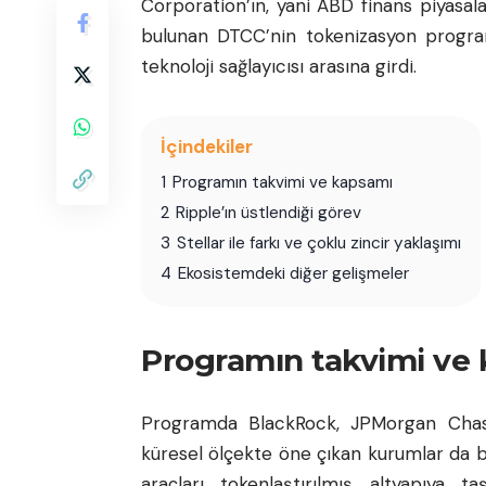
Corporation’ın, yani ABD finans piyasal
bulunan DTCC’nin tokenizasyon progra
teknoloji sağlayıcısı arasına girdi.
İçindekiler
1
Programın takvimi ve kapsamı
2
Ripple’ın üstlendiği görev
3
Stellar ile farkı ve çoklu zincir yaklaşımı
4
Ekosistemdeki diğer gelişmeler
Programın takvimi ve
Programda BlackRock, JPMorgan Chas
küresel ölçekte öne çıkan kurumlar da b
araçları tokenlaştırılmış altyapıya t