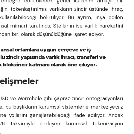
a entegre edilebilecek genel kullanım amaçlı bir
ın, tokenlaştırılmış varlıkların zincir üstünde ihraç,
lanılabileceği belirtiliyor. Bu ayrım, inşa edilen
al mimari tarafında, Stellar’ın ise varlık hareketini
dan biri olarak düşünüldüğüne işaret ediyor.
nansal ortamlara uygun çerçeve ve iş
u zincir yapısında varlık ihracı, transferi ve
blokzincir katmanı olarak öne çıkıyor.
elişmeler
SD ve Wormhole gibi çapraz zincir entegrasyonları
e, bu başlıkların kurumsal sistemlerle merkeziyetsiz
ite yollarını genişletebileceği ifade ediliyor. Ancak
6 takvimiyle ilerleyen kurumsal tokenizasyon
.