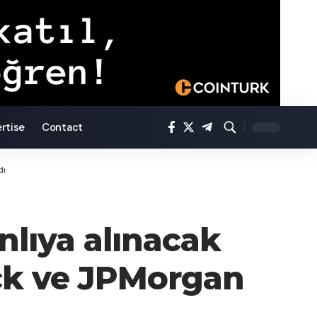
rtise
Contact
dı
lıya alınacak
ck ve JPMorgan