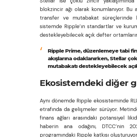
Stellar ise çoklu zincir yaklaşımınd
blokzincir ağı olarak konumlanıyor. Bu ağ
transfer ve mutabakat süreçlerinde kul
sistemde Ripple’ın standartlar ve kurums
destekleyebilecek açık defter ortamların
Ripple Prime, düzenlemeye tabi fi
akışlarına odaklanırken, Stellar çokl
mutabakatı destekleyebilecek açık 
Ekosistemdeki diğer g
Aynı dönemde Ripple ekosisteminde RLU
etrafında da gelişmeler sürüyor. Metind
finans ağları arasındaki potansiyel likid
haberin ana odağını, DTCC’nin 202
programındaki Ripple katkısı oluşturuyor