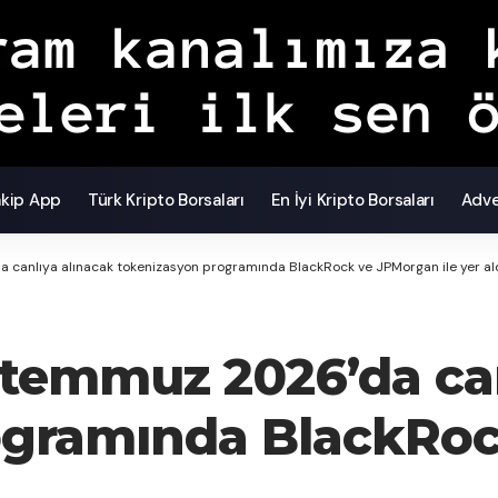
akip App
Türk Kripto Borsaları
En İyi Kripto Borsaları
Adve
 canlıya alınacak tokenizasyon programında BlackRock ve JPMorgan ile yer al
 temmuz 2026’da can
ogramında BlackRo