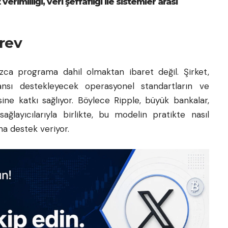
imliliği, veri şeffaflığı ile sistemler arası
örev
zca programa dahil olmaktan ibaret değil. Şirket,
nansı destekleyecek operasyonel standartların ve
esine katkı sağlıyor. Böylece Ripple, büyük bankalar,
sağlayıcılarıyla birlikte, bu modelin pratikte nasıl
na destek veriyor.