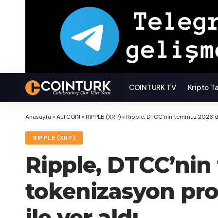
COINTURK TV
Kripto T
Anasayfa
»
ALTCOIN
»
RIPPLE (XRP)
»
Ripple, DTCC’nin temmuz 2026’da
RIPPLE (XRP)
Ripple, DTCC’nin
tokenizasyon pr
ile yer aldı