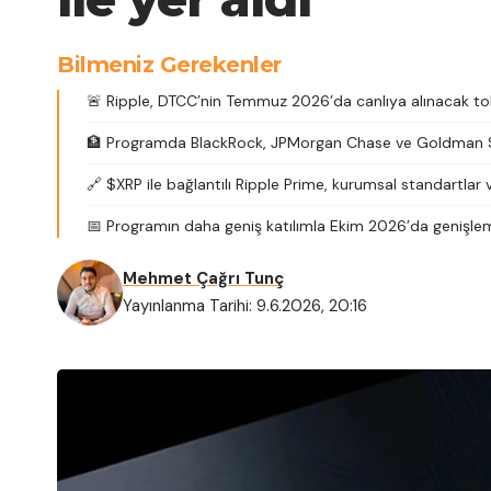
Bilmeniz Gerekenler
🚨 Ripple, DTCC’nin Temmuz 2026’da canlıya alınacak to
🏦 Programda BlackRock, JPMorgan Chase ve Goldman Sac
🔗 $XRP ile bağlantılı Ripple Prime, kurumsal standartlar v
📅 Programın daha geniş katılımla Ekim 2026’da genişlem
Mehmet Çağrı Tunç
Yayınlanma Tarihi: 9.6.2026, 20:16