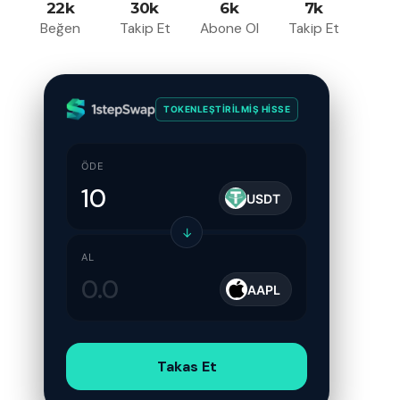
22k
30k
6k
7k
Beğen
Takip Et
Abone Ol
Takip Et
TOKENLEŞTIRILMIŞ HISSE
ÖDE
USDT
↓
AL
AAPL
Takas Et