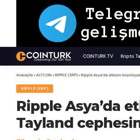
COINTURK TV
Kripto T
Anasayfa
»
ALTCOIN
»
RIPPLE (XRP)
»
Ripple Asya’da etkisini büyütüyo
RIPPLE (XRP)
Ripple Asya’da e
Tayland cephesin