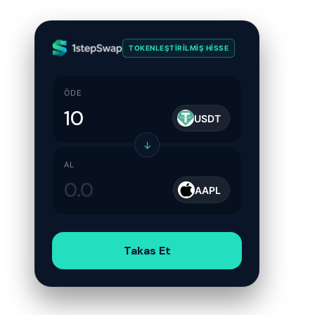
TOKENLEŞTIRILMIŞ HISSE
ÖDE
USDT
↓
AL
AAPL
Takas Et