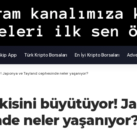
akip App
Türk Kripto Borsaları
En İyi Kripto Borsaları
Adve
r! Japonya ve Tayland cephesinde neler yaşanıyor?
tkisini büyütüyor! J
de neler yaşanıyor