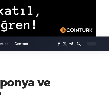
rtise
Contact
aponya ve
?