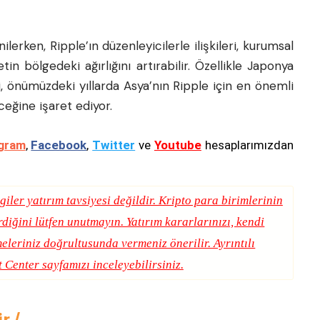
lerken, Ripple’ın düzenleyicilerle ilişkileri, kurumsal
etin bölgedeki ağırlığını artırabilir. Özellikle Japonya
, önümüzdeki yıllarda Asya’nın Ripple için en önemli
ceğine işaret ediyor.
gram
,
Facebook
,
Twitter
ve
Youtube
hesaplarımızdan
giler yatırım tavsiyesi değildir. Kripto para birimlerinin
erdiğini lütfen unutmayın. Yatırım kararlarınızı, kendi
eleriniz doğrultusunda vermeniz önerilir. Ayrıntılı
t Center
sayfamızı inceleyebilirsiniz.
ir