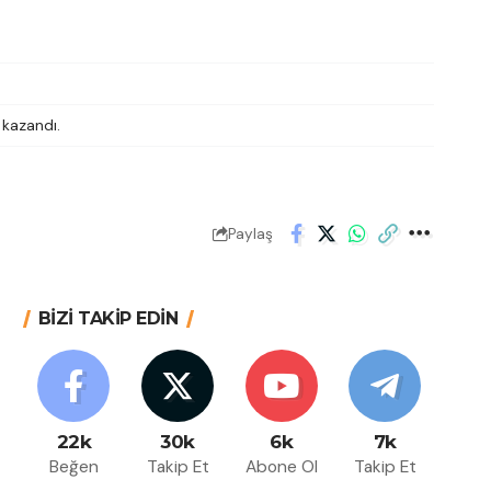
 kazandı.
Paylaş
BİZİ TAKİP EDİN
22k
30k
6k
7k
Beğen
Takip Et
Abone Ol
Takip Et