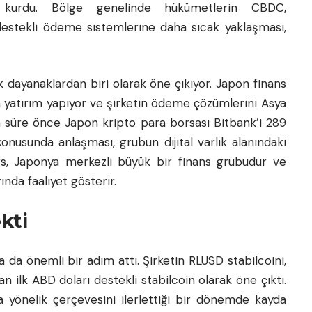
ar kurdu. Bölge genelinde hükümetlerin CBDC,
r destekli ödeme sistemlerine daha sıcak yaklaşması,
k dayanaklardan biri olarak öne çıkıyor. Japon finans
a yatırım yapıyor ve şirketin ödeme çözümlerini Asya
a süre önce Japon kripto para borsası Bitbank’i 289
nusunda anlaşması, grubun dijital varlık alanındaki
ngs, Japonya merkezli büyük bir finans grubudur ve
rında faaliyet gösterir.
kti
 da önemli bir adım attı. Şirketin RLUSD stabilcoini,
 ilk ABD doları destekli stabilcoin olarak öne çıktı.
ra yönelik çerçevesini ilerlettiği bir dönemde kayda