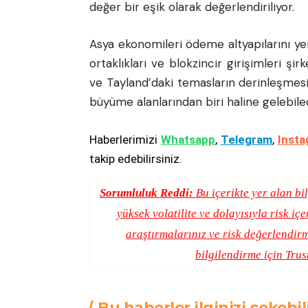
değer bir eşik olarak değerlendiriliyor.
Asya ekonomileri ödeme altyapılarını yeni
ortaklıkları ve blokzincir girişimleri şirk
ve Tayland’daki temasların derinleşmesi
büyüme alanlarından biri haline gelebile
Haberlerimizi
Whatsapp
,
Telegram
,
Insta
takip edebilirsiniz.
Sorumluluk Reddi:
Bu içerikte yer alan bil
yüksek volatilite ve dolayısıyla risk iç
araştırmalarınız ve risk değerlendirm
bilgilendirme için
Trus
Bu haberler ilginizi çekebil