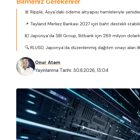
Bilmeniz Gerekenler
🚨 Ripple, Asya’daki ödeme altyapısı hamleleriyle yenid
📌 Tayland Merkez Bankası 2027 için baht destekli stabilcoi
💴 Japonya’da SBI Group, Bitbank için 289 milyon dolarl
🔍 RLUSD, Japonya’da düzenlenmiş dağıtım onayı alan ilk 
Onur Atam
Yayınlanma Tarihi: 30.6.2026, 13:04