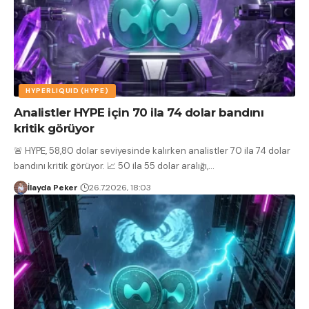
HYPERLIQUID (HYPE)
Analistler HYPE için 70 ila 74 dolar bandını
kritik görüyor
🚨 HYPE, 58,80 dolar seviyesinde kalırken analistler 70 ila 74 dolar
bandını kritik görüyor. 📈 50 ila 55 dolar aralığı,
…
İlayda Peker
26.7.2026, 18:03