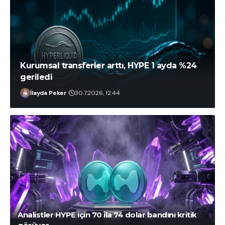
Kurumsal transferler arttı, HYPE 1 ayda %24
geriledi
İlayda Peker
30.7.2026, 12:44
İlayda Peker
5.8.2026, 10:28
Analistler HYPE için 70 ila 74 dolar bandını kritik