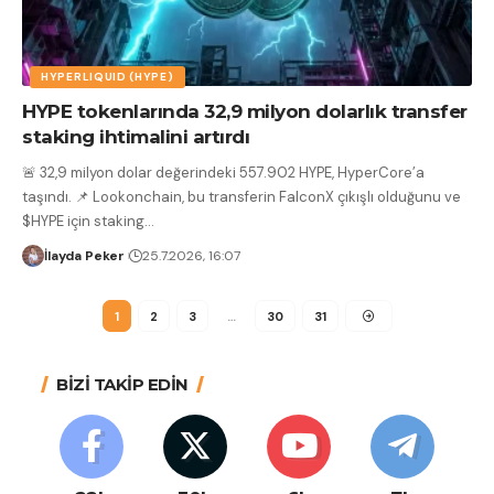
HYPERLIQUID (HYPE)
HYPE tokenlarında 32,9 milyon dolarlık transfer
staking ihtimalini artırdı
🚨 32,9 milyon dolar değerindeki 557.902 HYPE, HyperCore’a
taşındı. 📌 Lookonchain, bu transferin FalconX çıkışlı olduğunu ve
$HYPE için staking
…
İlayda Peker
25.7.2026, 16:07
1
2
3
…
30
31
BİZİ TAKİP EDİN