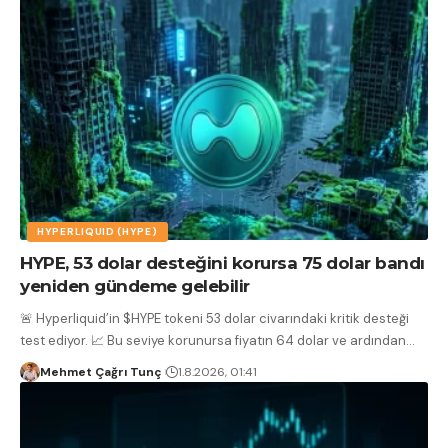
HYPERLIQUID (HYPE)
HYPE, 53 dolar desteğini korursa 75 dolar bandı
yeniden gündeme gelebilir
🚨 Hyperliquid’in $HYPE tokeni 53 dolar civarındaki kritik desteği
test ediyor. 📈 Bu seviye korunursa fiyatın 64 dolar ve ardından
…
Mehmet Çağrı Tunç
1.8.2026, 01:41