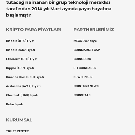
tutacağına inanan bir grup teknoloji meraklısı
tarafından 2014 yılı Mart ayında yayın hayatına
başlamıştır.
KRİPTO PARA FİYATLARI
PARTNERLERİMİZ
Bitcoin (BTC) Fiyatı
MEXC Exchange
Bitcoin Dolar Fiyatı
COINMARKETCAP
Ethereum (ETH) Fiyatı
COINGECKO
Ripple (XRP) Fiyatı
BITCOINHABER
Binance Coin (BNB) Fiyatı
NEWSLINKER
Avalanche (AVAX) Fiyatı
COINTURK NEWS
Chainlink (LINK) Fiyatı
COINSTATS
Dolar Fiyatı
KURUMSAL
TRUST CENTER