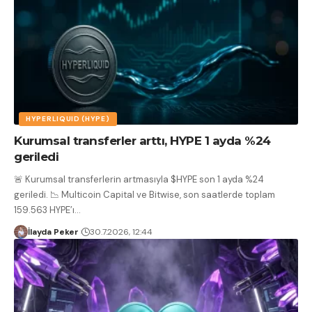
HYPERLIQUID (HYPE)
Kurumsal transferler arttı, HYPE 1 ayda %24
geriledi
🚨 Kurumsal transferlerin artmasıyla $HYPE son 1 ayda %24
geriledi. 📉 Multicoin Capital ve Bitwise, son saatlerde toplam
159.563 HYPE’ı
…
İlayda Peker
30.7.2026, 12:44