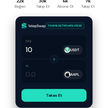
22k
30k
6k
7k
Beğen
Takip Et
Abone Ol
Takip Et
TOKENLEŞTIRILMIŞ HISSE
ÖDE
USDT
↓
AL
AAPL
Takas Et