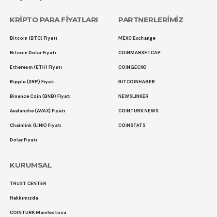
KRİPTO PARA FİYATLARI
PARTNERLERİMİZ
Bitcoin (BTC) Fiyatı
MEXC Exchange
Bitcoin Dolar Fiyatı
COINMARKETCAP
Ethereum (ETH) Fiyatı
COINGECKO
Ripple (XRP) Fiyatı
BITCOINHABER
Binance Coin (BNB) Fiyatı
NEWSLINKER
Avalanche (AVAX) Fiyatı
COINTURK NEWS
Chainlink (LINK) Fiyatı
COINSTATS
Dolar Fiyatı
KURUMSAL
TRUST CENTER
Hakkımızda
COINTURK Manifestosu