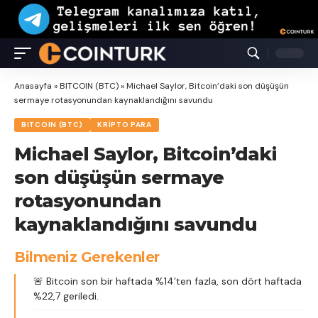
Anasayfa
»
BITCOIN (BTC)
»
Michael Saylor, Bitcoin’daki son düşüşün
sermaye rotasyonundan kaynaklandığını savundu
BITCOIN (BTC)
KRIPTO PARA
Michael Saylor, Bitcoin’daki
son düşüşün sermaye
rotasyonundan
kaynaklandığını savundu
Bilmeniz Gerekenler
🚨 Bitcoin son bir haftada %14’ten fazla, son dört haftada
%22,7 geriledi.