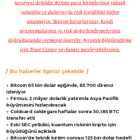
tavsiyesi değildir. Kripto para birimlerinin yüksek
volatilite ve dolayısıyla risk içerdiğini lütfen
unutmayın. Yatırım kararlarınızı, kendi
araştırmalarınız ve risk değerlendirmeleriniz
doğrultusunda vermeniz önerilir. Ayrıntılı bilgilendirme
için
Trust Center
sayfamızı inceleyebilirsiniz.
Bu haberler ilginizi çekebilir
Bitcoin 65 bin dolar eşiğinde, 65.700 direnci
izleniyor
Firmus, 2 milyar dolarlık yatırımla Asya Pasifik
büyümesini hızlandıracak
Coldcard saldırganı haftalar sonra 30,185 BTC
transfer etti
Eski SEC yetkilisi, kuantum riskinin kripto için
büyüdüğünü açıkladı
Bitcoin’de teknik kırılım sonrası 125 bin dolar hedefi