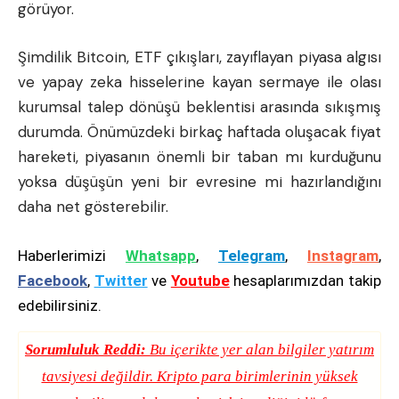
görüyor.
Şimdilik Bitcoin, ETF çıkışları, zayıflayan piyasa algısı
ve yapay zeka hisselerine kayan sermaye ile olası
kurumsal talep dönüşü beklentisi arasında sıkışmış
durumda. Önümüzdeki birkaç haftada oluşacak fiyat
hareketi, piyasanın önemli bir taban mı kurduğunu
yoksa düşüşün yeni bir evresine mi hazırlandığını
daha net gösterebilir.
Haberlerimizi
Whatsapp
,
Telegram
,
Instagram
,
Facebook
,
Twitter
ve
Youtube
hesaplarımızdan takip
edebilirsiniz.
Sorumluluk Reddi:
Bu içerikte yer alan bilgiler yatırım
tavsiyesi değildir. Kripto para birimlerinin yüksek