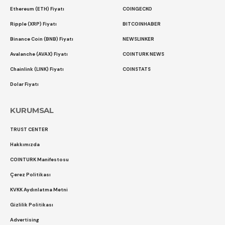
Ethereum (ETH) Fiyatı
COINGECKO
Ripple (XRP) Fiyatı
BITCOINHABER
Binance Coin (BNB) Fiyatı
NEWSLINKER
Avalanche (AVAX) Fiyatı
COINTURK NEWS
Chainlink (LINK) Fiyatı
COINSTATS
Dolar Fiyatı
KURUMSAL
TRUST CENTER
Hakkımızda
COINTURK Manifestosu
Çerez Politikası
KVKK Aydınlatma Metni
Gizlilik Politikası
Advertising