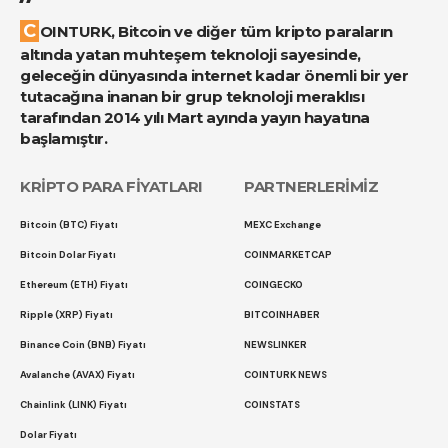
COINTURK, Bitcoin ve diğer tüm kripto paraların
altında yatan muhteşem teknoloji sayesinde,
geleceğin dünyasında internet kadar önemli bir yer
tutacağına inanan bir grup teknoloji meraklısı
tarafından 2014 yılı Mart ayında yayın hayatına
başlamıştır.
KRİPTO PARA FİYATLARI
PARTNERLERİMİZ
Bitcoin (BTC) Fiyatı
MEXC Exchange
Bitcoin Dolar Fiyatı
COINMARKETCAP
Ethereum (ETH) Fiyatı
COINGECKO
Ripple (XRP) Fiyatı
BITCOINHABER
Binance Coin (BNB) Fiyatı
NEWSLINKER
Avalanche (AVAX) Fiyatı
COINTURK NEWS
Chainlink (LINK) Fiyatı
COINSTATS
Dolar Fiyatı