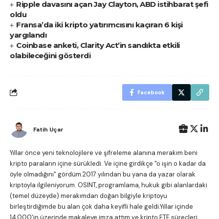
Ripple davasını açan Jay Clayton, ABD istihbarat şefi
oldu
Fransa’da iki kripto yatırımcısını kaçıran 6 kişi
yargılandı
Coinbase anketi, Clarity Act’in sandıkta etkili
olabileceğini gösterdi
Facebook
Fatih Uçar
Yıllar önce yeni teknolojilere ve şifreleme alanına merakım beni
kripto paraların içine sürükledi. Ve içine girdikçe "o işin o kadar da
öyle olmadığını" gördüm.2017 yılından bu yana da yazar olarak
kriptoyla ilgileniyorum. OSINT, programlama, hukuk gibi alanlardaki
(temel düzeyde) merakımdan doğan bilgiyle kriptoyu
birleştirdiğimde bu alan çok daha keyifli hale geldi.Yıllar içinde
14.000'in üzerinde makaleye imza attım ve kripto ETF süreçleri,