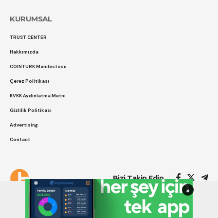
KURUMSAL
TRUST CENTER
Hakkımızda
COINTURK Manifestosu
Çerez Politikası
KVKK Aydınlatma Metni
Gizlilik Politikası
Advertising
Contact
Çerez Politikası
Gizlilik Politikası
Bizi Takip Edin
×
COINTURK 2014 -2026
Powered by
LK SOFTWARE