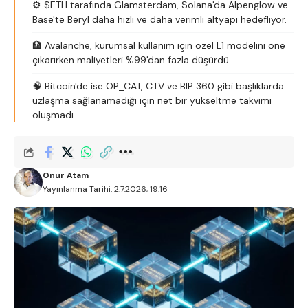
⚙️ $ETH tarafında Glamsterdam, Solana'da Alpenglow ve
Base'te Beryl daha hızlı ve daha verimli altyapı hedefliyor.
🏦 Avalanche, kurumsal kullanım için özel L1 modelini öne
çıkarırken maliyetleri %99'dan fazla düşürdü.
🧠 Bitcoin'de ise OP_CAT, CTV ve BIP 360 gibi başlıklarda
uzlaşma sağlanamadığı için net bir yükseltme takvimi
oluşmadı.
Onur Atam
Yayınlanma Tarihi: 2.7.2026, 19:16