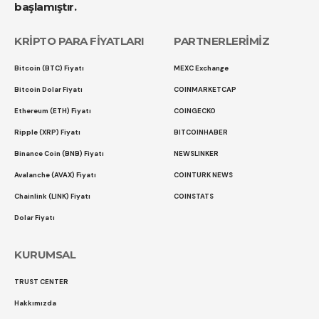
başlamıştır.
KRİPTO PARA FİYATLARI
PARTNERLERİMİZ
Bitcoin (BTC) Fiyatı
MEXC Exchange
Bitcoin Dolar Fiyatı
COINMARKETCAP
Ethereum (ETH) Fiyatı
COINGECKO
Ripple (XRP) Fiyatı
BITCOINHABER
Binance Coin (BNB) Fiyatı
NEWSLINKER
Avalanche (AVAX) Fiyatı
COINTURK NEWS
Chainlink (LINK) Fiyatı
COINSTATS
Dolar Fiyatı
KURUMSAL
TRUST CENTER
Hakkımızda