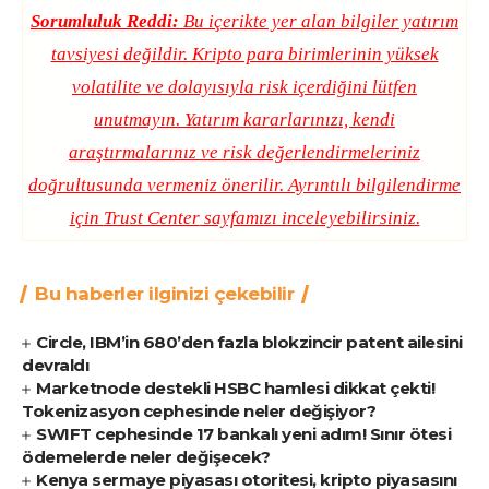
Sorumluluk Reddi:
Bu içerikte yer alan bilgiler yatırım
tavsiyesi değildir. Kripto para birimlerinin yüksek
volatilite ve dolayısıyla risk içerdiğini lütfen
unutmayın. Yatırım kararlarınızı, kendi
araştırmalarınız ve risk değerlendirmeleriniz
doğrultusunda vermeniz önerilir. Ayrıntılı bilgilendirme
için
Trust Center
sayfamızı inceleyebilirsiniz.
Bu haberler ilginizi çekebilir
Circle, IBM’in 680’den fazla blokzincir patent ailesini
devraldı
Marketnode destekli HSBC hamlesi dikkat çekti!
Tokenizasyon cephesinde neler değişiyor?
SWIFT cephesinde 17 bankalı yeni adım! Sınır ötesi
ödemelerde neler değişecek?
Kenya sermaye piyasası otoritesi, kripto piyasasını