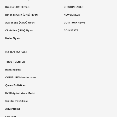
Ripple (XRP) Fiyatı
BITCOINHABER
Binance Coin (BNB) Fiyatı
NEWSLINKER
Avalanche (AVAX) Fiyatı
COINTURK NEWS
Chainlink (LINK) Fiyatı
COINSTATS
Dolar Fiyatı
KURUMSAL
TRUST CENTER
Hakkımızda
COINTURK Manifestosu
Çerez Politikası
KVKK Aydınlatma Metni
Gizlilik Politikası
Advertising
Contact