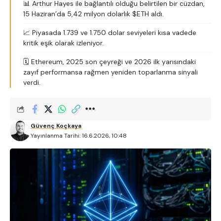
📊 Arthur Hayes ile bağlantılı olduğu belirtilen bir cüzdan,
15 Haziran’da 5,42 milyon dolarlık $ETH aldı.
📈 Piyasada 1.739 ve 1.750 dolar seviyeleri kısa vadede
kritik eşik olarak izleniyor.
🗓️ Ethereum, 2025 son çeyreği ve 2026 ilk yarısındaki
zayıf performansa rağmen yeniden toparlanma sinyali
verdi.
Güvenç Koçkaya
Yayınlanma Tarihi: 16.6.2026, 10:48