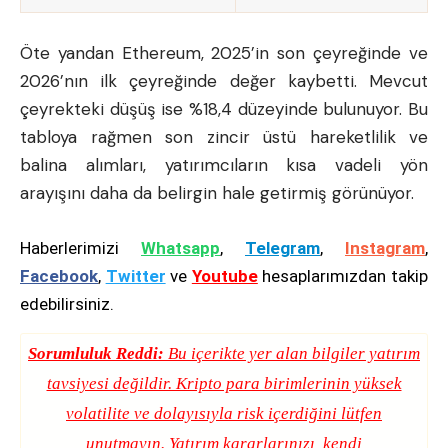
Öte yandan Ethereum, 2025’in son çeyreğinde ve
2026’nın ilk çeyreğinde değer kaybetti. Mevcut
çeyrekteki düşüş ise %18,4 düzeyinde bulunuyor. Bu
tabloya rağmen son zincir üstü hareketlilik ve
balina alımları, yatırımcıların kısa vadeli yön
arayışını daha da belirgin hale getirmiş görünüyor.
Haberlerimizi
Whatsapp
,
Telegram
,
Instagram
,
Facebook
,
Twitter
ve
Youtube
hesaplarımızdan takip
edebilirsiniz.
Sorumluluk Reddi:
Bu içerikte yer alan bilgiler yatırım
tavsiyesi değildir. Kripto para birimlerinin yüksek
volatilite ve dolayısıyla risk içerdiğini lütfen
unutmayın. Yatırım kararlarınızı, kendi