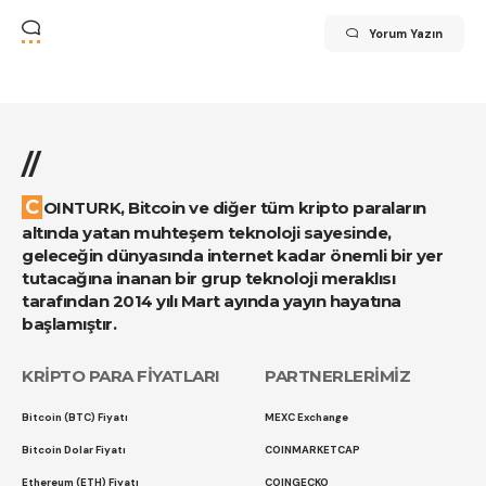
Yorum Yazın
//
COINTURK, Bitcoin ve diğer tüm kripto paraların
altında yatan muhteşem teknoloji sayesinde,
geleceğin dünyasında internet kadar önemli bir yer
tutacağına inanan bir grup teknoloji meraklısı
tarafından 2014 yılı Mart ayında yayın hayatına
başlamıştır.
KRİPTO PARA FİYATLARI
PARTNERLERİMİZ
Bitcoin (BTC) Fiyatı
MEXC Exchange
Bitcoin Dolar Fiyatı
COINMARKETCAP
Ethereum (ETH) Fiyatı
COINGECKO