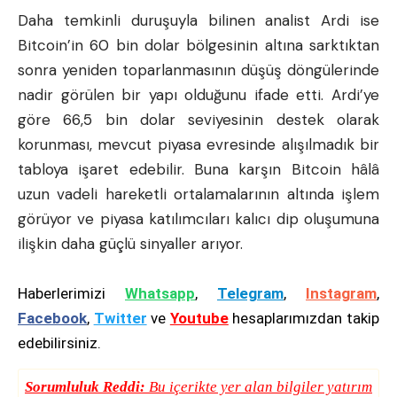
Daha temkinli duruşuyla bilinen analist Ardi ise
Bitcoin’in 60 bin dolar bölgesinin altına sarktıktan
sonra yeniden toparlanmasının düşüş döngülerinde
nadir görülen bir yapı olduğunu ifade etti. Ardi’ye
göre 66,5 bin dolar seviyesinin destek olarak
korunması, mevcut piyasa evresinde alışılmadık bir
tabloya işaret edebilir. Buna karşın Bitcoin hâlâ
uzun vadeli hareketli ortalamalarının altında işlem
görüyor ve piyasa katılımcıları kalıcı dip oluşumuna
ilişkin daha güçlü sinyaller arıyor.
Haberlerimizi
Whatsapp
,
Telegram
,
Instagram
,
Facebook
,
Twitter
ve
Youtube
hesaplarımızdan takip
edebilirsiniz.
Sorumluluk Reddi:
Bu içerikte yer alan bilgiler yatırım