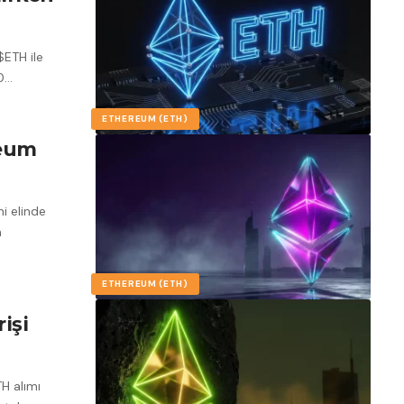
$ETH ile
0
…
ETHEREUM (ETH)
reum
ni elinde
a
ETHEREUM (ETH)
işi
H alımı