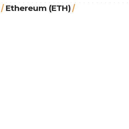
Ethereum (ETH)
Güvenç Koçkaya
8.8.2026, 11:29