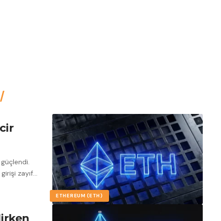
cir
 güçlendi.
irişi zayıf
…
ETHEREUM (ETH)
lirken