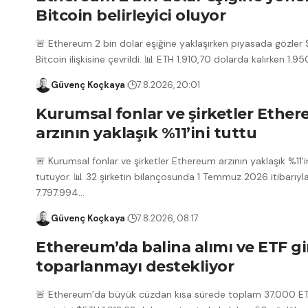
Bitcoin belirleyici oluyor
🚨 Ethereum 2 bin dolar eşiğine yaklaşırken piyasada gözler 
Bitcoin ilişkisine çevrildi. 📊 ETH 1.910,70 dolarda kalırken 1.95
Güvenç Koçkaya
7.8.2026, 20:01
Kurumsal fonlar ve şirketler Ethe
arzının yaklaşık %11’ini tuttu
🚨 Kurumsal fonlar ve şirketler Ethereum arzının yaklaşık %11'i
tutuyor. 📊 32 şirketin bilançosunda 1 Temmuz 2026 itibarıyl
7.797.994
…
Güvenç Koçkaya
7.8.2026, 08:17
Ethereum’da balina alımı ve ETF gir
toparlanmayı destekliyor
🚨 Ethereum’da büyük cüzdan kısa sürede toplam 37.000 ET