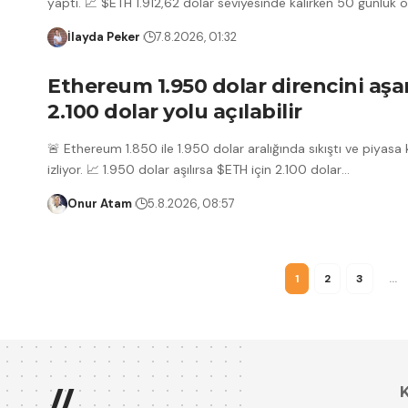
yaptı. 📈 $ETH 1.912,62 dolar seviyesinde kalırken 50 günlük 
İlayda Peker
7.8.2026, 01:32
Ethereum 1.950 dolar direncini aşa
2.100 dolar yolu açılabilir
🚨 Ethereum 1.850 ile 1.950 dolar aralığında sıkıştı ve piyasa k
izliyor. 📈 1.950 dolar aşılırsa $ETH için 2.100 dolar
…
Onur Atam
5.8.2026, 08:57
1
2
3
…
//