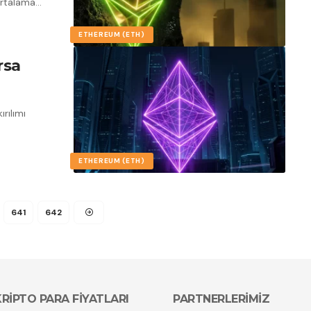
ortalama
…
ETHEREUM (ETH)
rsa
ırılımı
ETHEREUM (ETH)
641
642
KRİPTO PARA FİYATLARI
PARTNERLERİMİZ