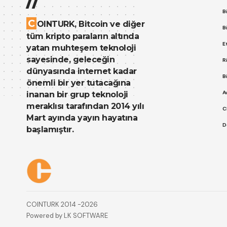
B
C
OINTURK, Bitcoin ve diğer
B
tüm kripto paraların altında
E
yatan muhteşem teknoloji
sayesinde, geleceğin
R
dünyasında internet kadar
B
önemli bir yer tutacağına
A
inanan bir grup teknoloji
meraklısı tarafından 2014 yılı
C
Mart ayında yayın hayatına
D
başlamıştır.
Çerez Politikası
Gizlilik Politikası
COINTURK 2014 -2026
Powered by
LK SOFTWARE