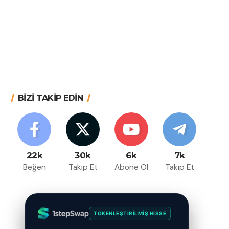
BİZİ TAKİP EDİN
22k
30k
6k
7k
Beğen
Takip Et
Abone Ol
Takip Et
TOKENLEŞTIRILMIŞ HISSE