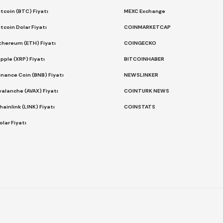
itcoin (BTC) Fiyatı
MEXC Exchange
itcoin Dolar Fiyatı
COINMARKETCAP
thereum (ETH) Fiyatı
COINGECKO
ipple (XRP) Fiyatı
BITCOINHABER
inance Coin (BNB) Fiyatı
NEWSLINKER
valanche (AVAX) Fiyatı
COINTURK NEWS
hainlink (LINK) Fiyatı
COINSTATS
olar Fiyatı