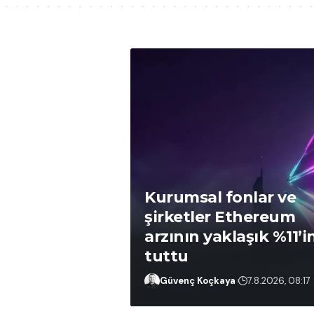
Kurumsal fonlar ve
şirketler Ethereum
arzının yaklaşık %11’i
tuttu
Güvenç Koçkaya
7.8.2026, 20:01
Güvenç Koçkaya
7.8.2026, 08:17