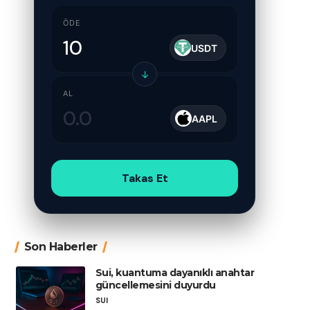
ÖDE
USDT
↓
AL
AAPL
Takas Et
Son Haberler
Sui, kuantuma dayanıklı anahtar
güncellemesini duyurdu
SUI