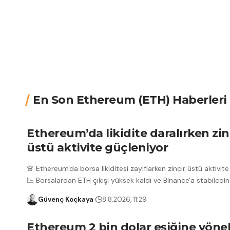
En Son Ethereum (ETH) Haberleri
Ethereum’da likidite daralırken zin
üstü aktivite güçleniyor
🚨 Ethereum'da borsa likiditesi zayıflarken zincir üstü aktivite
📉 Borsalardan ETH çıkışı yüksek kaldı ve Binance'a stabilcoin g
Güvenç Koçkaya
8.8.2026, 11:29
Ethereum 2 bin dolar eşiğine yöne