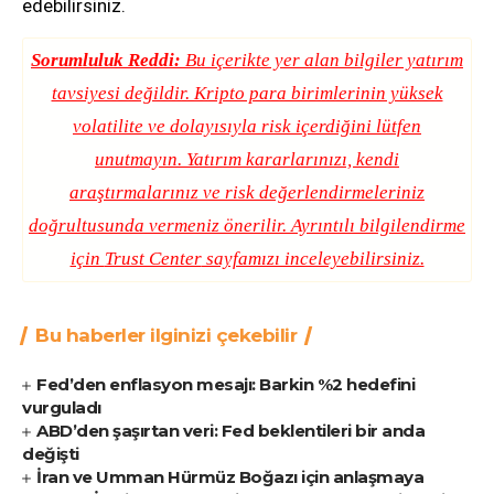
edebilirsiniz.
Sorumluluk Reddi:
Bu içerikte yer alan bilgiler yatırım
tavsiyesi değildir. Kripto para birimlerinin yüksek
volatilite ve dolayısıyla risk içerdiğini lütfen
unutmayın. Yatırım kararlarınızı, kendi
araştırmalarınız ve risk değerlendirmeleriniz
doğrultusunda vermeniz önerilir. Ayrıntılı bilgilendirme
için
Trust Center
sayfamızı inceleyebilirsiniz.
Bu haberler ilginizi çekebilir
Fed’den enflasyon mesajı: Barkin %2 hedefini
vurguladı
ABD’den şaşırtan veri: Fed beklentileri bir anda
değişti
İran ve Umman Hürmüz Boğazı için anlaşmaya