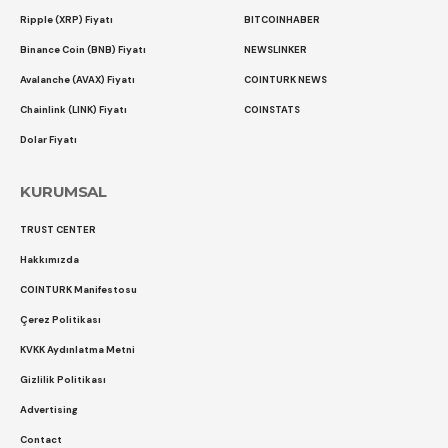
Ripple (XRP) Fiyatı
BITCOINHABER
Binance Coin (BNB) Fiyatı
NEWSLINKER
Avalanche (AVAX) Fiyatı
COINTURK NEWS
Chainlink (LINK) Fiyatı
COINSTATS
Dolar Fiyatı
KURUMSAL
TRUST CENTER
Hakkımızda
COINTURK Manifestosu
Çerez Politikası
KVKK Aydınlatma Metni
Gizlilik Politikası
Advertising
Contact