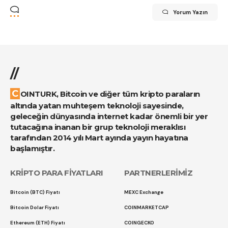
Yorum Yazın
//
COINTURK, Bitcoin ve diğer tüm kripto paraların
altında yatan muhteşem teknoloji sayesinde,
geleceğin dünyasında internet kadar önemli bir yer
tutacağına inanan bir grup teknoloji meraklısı
tarafından 2014 yılı Mart ayında yayın hayatına
başlamıştır.
KRİPTO PARA FİYATLARI
PARTNERLERİMİZ
Bitcoin (BTC) Fiyatı
MEXC Exchange
Bitcoin Dolar Fiyatı
COINMARKETCAP
Ethereum (ETH) Fiyatı
COINGECKO