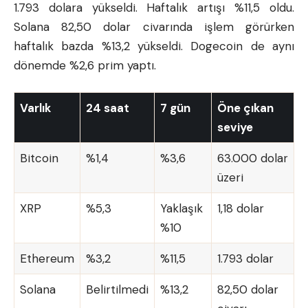
1.793 dolara yükseldi. Haftalık artışı %11,5 oldu.
Solana 82,50 dolar civarında işlem görürken
haftalık bazda %13,2 yükseldi. Dogecoin de aynı
dönemde %2,6 prim yaptı.
Varlık
24 saat
7 gün
Öne çıkan
seviye
Bitcoin
%1,4
%3,6
63.000 dolar
üzeri
XRP
%5,3
Yaklaşık
1,18 dolar
%10
Ethereum
%3,2
%11,5
1.793 dolar
Solana
Belirtilmedi
%13,2
82,50 dolar