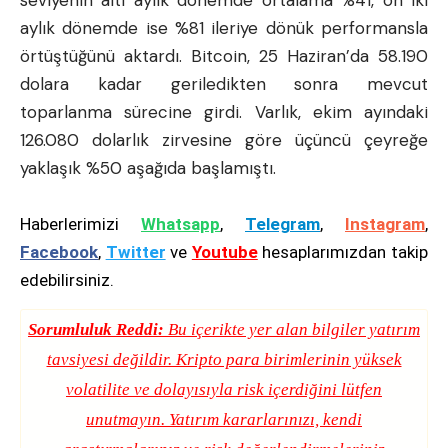
seviyenin altı aylık dönemde ortalama %41, on iki
aylık dönemde ise %81 ileriye dönük performansla
örtüştüğünü aktardı. Bitcoin, 25 Haziran’da 58.190
dolara kadar geriledikten sonra mevcut
toparlanma sürecine girdi. Varlık, ekim ayındaki
126.080 dolarlık zirvesine göre üçüncü çeyreğe
yaklaşık %50 aşağıda başlamıştı.
Haberlerimizi
Whatsapp
,
Telegram
,
Instagram
,
Facebook
,
Twitter
ve
Youtube
hesaplarımızdan takip
edebilirsiniz.
Sorumluluk Reddi:
Bu içerikte yer alan bilgiler yatırım
tavsiyesi değildir. Kripto para birimlerinin yüksek
volatilite ve dolayısıyla risk içerdiğini lütfen
unutmayın. Yatırım kararlarınızı, kendi