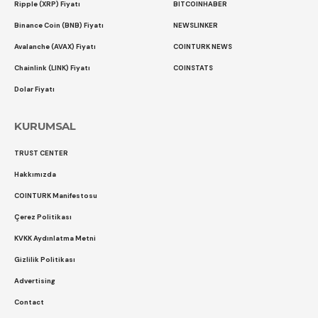
Ripple (XRP) Fiyatı
BITCOINHABER
Binance Coin (BNB) Fiyatı
NEWSLINKER
Avalanche (AVAX) Fiyatı
COINTURK NEWS
Chainlink (LINK) Fiyatı
COINSTATS
Dolar Fiyatı
KURUMSAL
TRUST CENTER
Hakkımızda
COINTURK Manifestosu
Çerez Politikası
KVKK Aydınlatma Metni
Gizlilik Politikası
Advertising
Contact