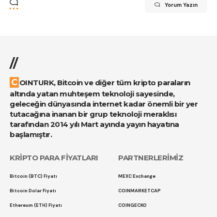
Yorum Yazın
//
COINTURK, Bitcoin ve diğer tüm kripto paraların
altında yatan muhteşem teknoloji sayesinde,
geleceğin dünyasında internet kadar önemli bir yer
tutacağına inanan bir grup teknoloji meraklısı
tarafından 2014 yılı Mart ayında yayın hayatına
başlamıştır.
KRİPTO PARA FİYATLARI
PARTNERLERİMİZ
Bitcoin (BTC) Fiyatı
MEXC Exchange
Bitcoin Dolar Fiyatı
COINMARKETCAP
Ethereum (ETH) Fiyatı
COINGECKO