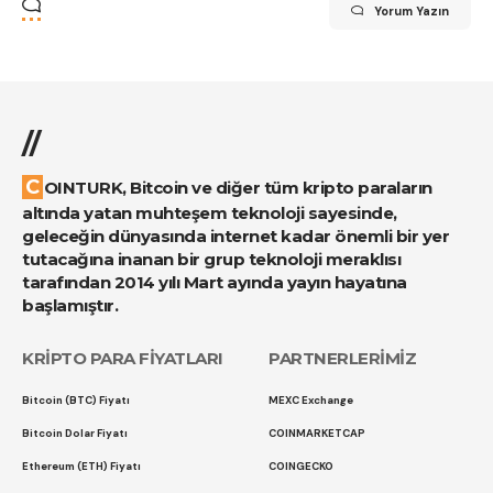
Yorum Yazın
//
COINTURK, Bitcoin ve diğer tüm kripto paraların
altında yatan muhteşem teknoloji sayesinde,
geleceğin dünyasında internet kadar önemli bir yer
tutacağına inanan bir grup teknoloji meraklısı
tarafından 2014 yılı Mart ayında yayın hayatına
başlamıştır.
KRİPTO PARA FİYATLARI
PARTNERLERİMİZ
Bitcoin (BTC) Fiyatı
MEXC Exchange
Bitcoin Dolar Fiyatı
COINMARKETCAP
Ethereum (ETH) Fiyatı
COINGECKO