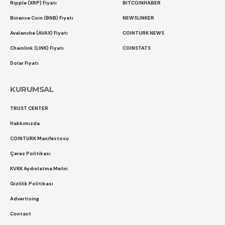
Ripple (XRP) Fiyatı
BITCOINHABER
Binance Coin (BNB) Fiyatı
NEWSLINKER
Avalanche (AVAX) Fiyatı
COINTURK NEWS
Chainlink (LINK) Fiyatı
COINSTATS
Dolar Fiyatı
KURUMSAL
TRUST CENTER
Hakkımızda
COINTURK Manifestosu
Çerez Politikası
KVKK Aydınlatma Metni
Gizlilik Politikası
Advertising
Contact