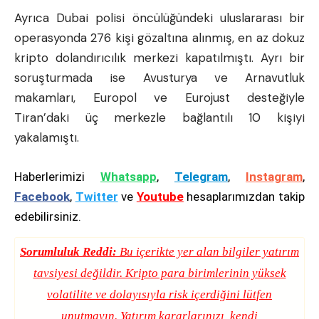
Ayrıca Dubai polisi öncülüğündeki uluslararası bir
operasyonda 276 kişi gözaltına alınmış, en az dokuz
kripto dolandırıcılık merkezi kapatılmıştı. Ayrı bir
soruşturmada ise Avusturya ve Arnavutluk
makamları, Europol ve Eurojust desteğiyle
Tiran’daki üç merkezle bağlantılı 10 kişiyi
yakalamıştı.
Haberlerimizi
Whatsapp
,
Telegram
,
Instagram
,
Facebook
,
Twitter
ve
Youtube
hesaplarımızdan takip
edebilirsiniz.
Sorumluluk Reddi:
Bu içerikte yer alan bilgiler yatırım
tavsiyesi değildir. Kripto para birimlerinin yüksek
volatilite ve dolayısıyla risk içerdiğini lütfen
unutmayın. Yatırım kararlarınızı, kendi