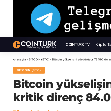
COINTURK TV
Kripto T
Anasayfa
»
BITCOIN (BTC)
»
Bitcoin yükselişini sürdürüyor 78.180 dola
BITCOIN (BTC)
Bitcoin yükselişi
kritik direnç 84.