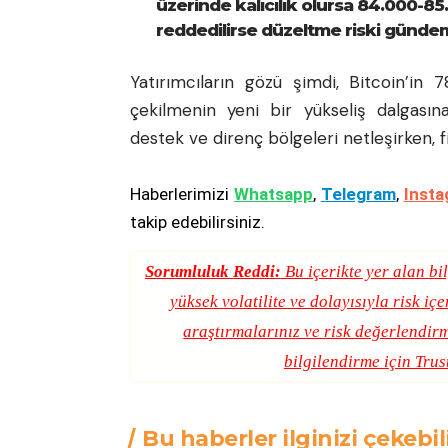
üzerinde kalıcılık olursa 84.000-85
reddedilirse düzeltme riski gündem
Yatırımcıların gözü şimdi, Bitcoin’in
çekilmenin yeni bir yükseliş dalgas
destek ve direnç bölgeleri netleşirken, fi
Haberlerimizi
Whatsapp
,
Telegram
,
Insta
takip edebilirsiniz.
Sorumluluk Reddi:
Bu içerikte yer alan bil
yüksek volatilite ve dolayısıyla risk iç
araştırmalarınız ve risk değerlendirm
bilgilendirme için
Trus
Bu haberler ilginizi çekebil