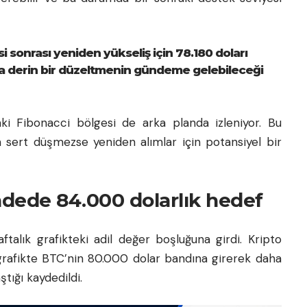
si sonrası yeniden yükseliş için 78.180 doları
ha derin bir düzeltmenin gündeme gelebileceği
aki Fibonacci bölgesi de arka planda izleniyor. Bu
ha sert düşmezse yeniden alımlar için potansiyel bir
adede 84.000 dolarlık hedef
talık grafikteki adil değer boşluğuna girdi. Kripto
 grafikte BTC’nin 80.000 dolar bandına girerek daha
tığı kaydedildi.