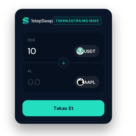
TOKENLEŞTIRILMIŞ HISSE
ÖDE
USDT
↓
AL
AAPL
Takas Et