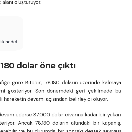
 alanı oluşturuyor.
lık hedef
80 dolar öne çıktı
afiğe göre Bitcoin, 78.180 doların üzerinde kalmaya
imi gösteriyor. Son dönemdeki geri çekilmede bu
li hareketin devamı açısından belirleyici oluyor.
a devam ederse 87.000 dolar civarına kadar bir yukarı
riyor. Ancak 78.180 doların altındaki bir kapanış,
sterebilir ve bu durumda bir sonraki destek seviyesi