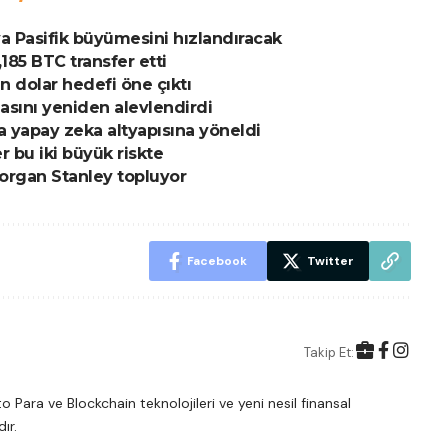
sya Pasifik büyümesini hızlandıracak
185 BTC transfer etti
in dolar hedefi öne çıktı
masını yeniden alevlendirdi
a yapay zeka altyapısına yöneldi
r bu iki büyük riskte
Morgan Stanley topluyor
Facebook
Twitter
Takip Et:
 Para ve Blockchain teknolojileri ve yeni nesil finansal
ır.