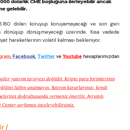
.000 dolarlık CME boşluğuna ilerleyebilir ancak
e gelebilir.
 78.180 doları koruyup koruyamayacağı ve son geri
ına dönüşüp dönüşmeyeceği üzerinde. Kısa vadede
yat hareketlerinin volatil kalması bekleniyor.
gram
,
Facebook
,
Twitter
ve
Youtube
hesaplarımızdan
giler yatırım tavsiyesi değildir. Kripto para birimlerinin
erdiğini lütfen unutmayın. Yatırım kararlarınızı, kendi
eleriniz doğrultusunda vermeniz önerilir. Ayrıntılı
t Center
sayfamızı inceleyebilirsiniz.
ir