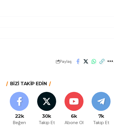
Paylaş
BİZİ TAKİP EDİN
22k
30k
6k
7k
Beğen
Takip Et
Abone Ol
Takip Et