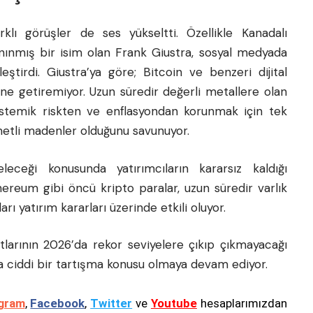
klı görüşler de ses yükseltti. Özellikle Kanadalı
nınmış bir isim olan Frank Giustra, sosyal medyada
eştirdi. Giustra’ya göre; Bitcoin ve benzeri dijital
rine getiremiyor. Uzun süredir değerli metallere olan
i sistemik riskten ve enflasyondan korunmak için tek
ıymetli madenler olduğunu savunuyor.
 geleceği konusunda yatırımcıların kararsız kaldığı
ereum gibi öncü kripto paralar, uzun süredir varlık
ıları yatırım kararları üzerinde etkili oluyor.
tlarının 2026’da rekor seviyelere çıkıp çıkmayacağı
ciddi bir tartışma konusu olmaya devam ediyor.
gram
,
Facebook
,
Twitter
ve
Youtube
hesaplarımızdan