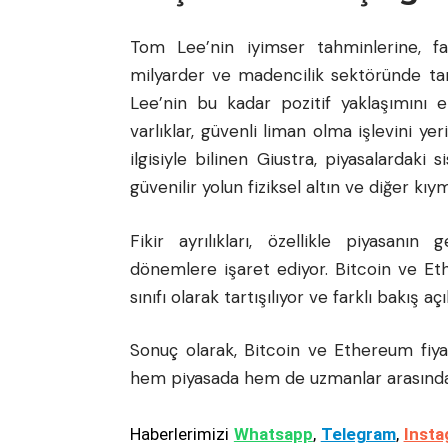
Tom Lee’nin iyimser tahminlerine, far
milyarder ve madencilik sektöründe ta
Lee’nin bu kadar pozitif yaklaşımını el
varlıklar, güvenli liman olma işlevini ye
ilgisiyle bilinen Giustra, piyasalardak
güvenilir yolun fiziksel altın ve diğer k
Fikir ayrılıkları, özellikle piyasanın
dönemlere işaret ediyor. Bitcoin ve Eth
sınıfı olarak tartışılıyor ve farklı bakış aç
Sonuç olarak, Bitcoin ve Ethereum fiya
hem piyasada hem de uzmanlar arasında 
Haberlerimizi
Whatsapp
,
Telegram
,
Insta