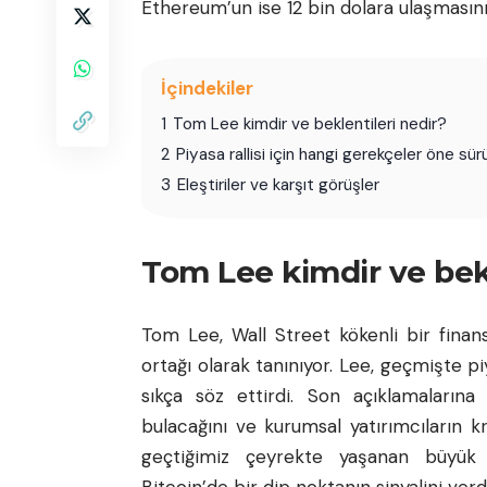
Ethereum’un ise 12 bin dolara ulaşmasın
İçindekiler
1
Tom Lee kimdir ve beklentileri nedir?
2
Piyasa rallisi için hangi gerekçeler öne sür
3
Eleştiriler ve karşıt görüşler
Tom Lee kimdir ve bekl
Tom Lee, Wall Street kökenli bir finans
ortağı olarak tanınıyor. Lee, geçmişte pi
sıkça söz ettirdi. Son açıklamaların
bulacağını ve kurumsal yatırımcıların 
geçtiğimiz çeyrekte yaşanan büyük çı
Bitcoin’de bir dip noktanın sinyalini verdi