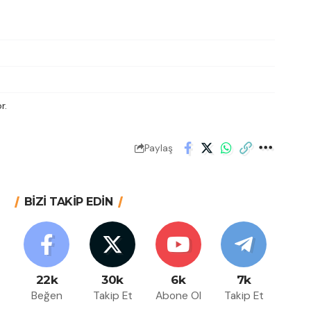
r.
Paylaş
BİZİ TAKİP EDİN
22k
30k
6k
7k
Beğen
Takip Et
Abone Ol
Takip Et