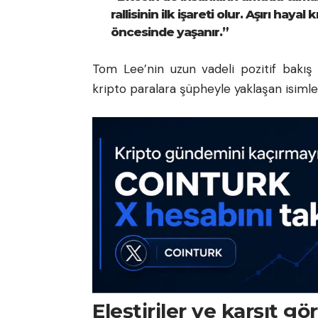
rallisinin ilk işareti olur. Aşırı hay
öncesinde yaşanır.”
Tom Lee’nin uzun vadeli pozitif bakış
kripto paralara şüpheyle yaklaşan isimler
Eleştiriler ve karşıt gö