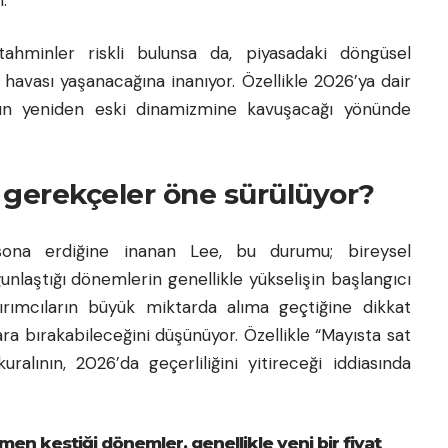
tahminler riskli bulunsa da, piyasadaki döngüsel
havası yaşanacağına inanıyor. Özellikle 2026’ya dair
anın yeniden eski dinamizmine kavuşacağı yönünde
gi gerekçeler öne sürülüyor?
 sona erdiğine inanan Lee, bu durumu; bireysel
oğunlaştığı dönemlerin genellikle yükselişin başlangıcı
tırımcıların büyük miktarda alıma geçtiğine dikkat
lara bırakabileceğini düşünüyor. Özellikle “Mayısta sat
ralının, 2026’da geçerliliğini yitireceği iddiasında
en kestiği dönemler, genellikle yeni bir fiyat