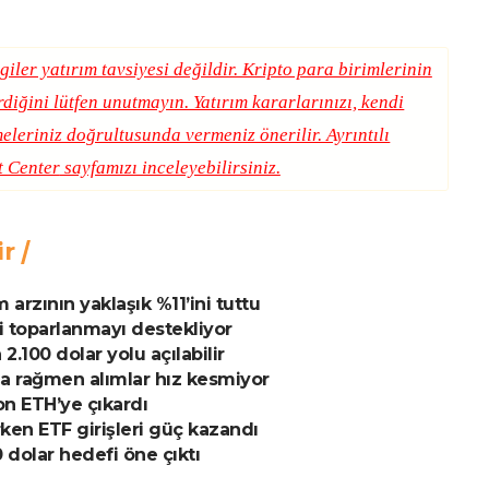
giler yatırım tavsiyesi değildir. Kripto para birimlerinin
erdiğini lütfen unutmayın. Yatırım kararlarınızı, kendi
eleriniz doğrultusunda vermeniz önerilir. Ayrıntılı
t Center
sayfamızı inceleyebilirsiniz.
ir
arzının yaklaşık %11’ini tuttu
i toparlanmayı destekliyor
2.100 dolar yolu açılabilir
ışa rağmen alımlar hız kesmiyor
on ETH’ye çıkardı
ken ETF girişleri güç kazandı
 dolar hedefi öne çıktı