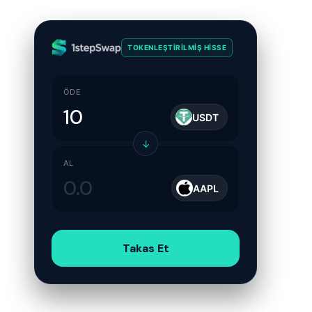
TOKENLEŞTIRILMIŞ HISSE
ÖDE
USDT
↓
AL
AAPL
Takas Et