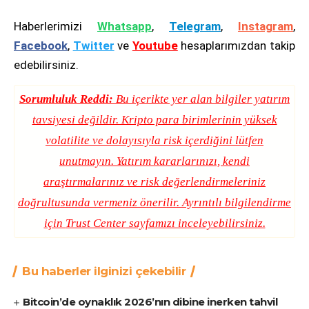
Haberlerimizi
Whatsapp
,
Telegram
,
Instagram
,
Facebook
,
Twitter
ve
Youtube
hesaplarımızdan takip
edebilirsiniz.
Sorumluluk Reddi:
Bu içerikte yer alan bilgiler yatırım
tavsiyesi değildir. Kripto para birimlerinin yüksek
volatilite ve dolayısıyla risk içerdiğini lütfen
unutmayın. Yatırım kararlarınızı, kendi
araştırmalarınız ve risk değerlendirmeleriniz
doğrultusunda vermeniz önerilir. Ayrıntılı bilgilendirme
için
Trust Center
sayfamızı inceleyebilirsiniz.
Bu haberler ilginizi çekebilir
Bitcoin’de oynaklık 2026’nın dibine inerken tahvil