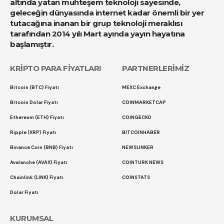
altında yatan muhteşem teknoloji sayesinde,
geleceğin dünyasında internet kadar önemli bir yer
tutacağına inanan bir grup teknoloji meraklısı
tarafından 2014 yılı Mart ayında yayın hayatına
başlamıştır.
KRİPTO PARA FİYATLARI
PARTNERLERİMİZ
Bitcoin (BTC) Fiyatı
MEXC Exchange
Bitcoin Dolar Fiyatı
COINMARKETCAP
Ethereum (ETH) Fiyatı
COINGECKO
Ripple (XRP) Fiyatı
BITCOINHABER
Binance Coin (BNB) Fiyatı
NEWSLINKER
Avalanche (AVAX) Fiyatı
COINTURK NEWS
Chainlink (LINK) Fiyatı
COINSTATS
Dolar Fiyatı
KURUMSAL