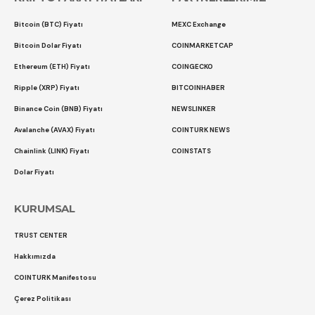
Bitcoin (BTC) Fiyatı
MEXC Exchange
Bitcoin Dolar Fiyatı
COINMARKETCAP
Ethereum (ETH) Fiyatı
COINGECKO
Ripple (XRP) Fiyatı
BITCOINHABER
Binance Coin (BNB) Fiyatı
NEWSLINKER
Avalanche (AVAX) Fiyatı
COINTURK NEWS
Chainlink (LINK) Fiyatı
COINSTATS
Dolar Fiyatı
KURUMSAL
TRUST CENTER
Hakkımızda
COINTURK Manifestosu
Çerez Politikası