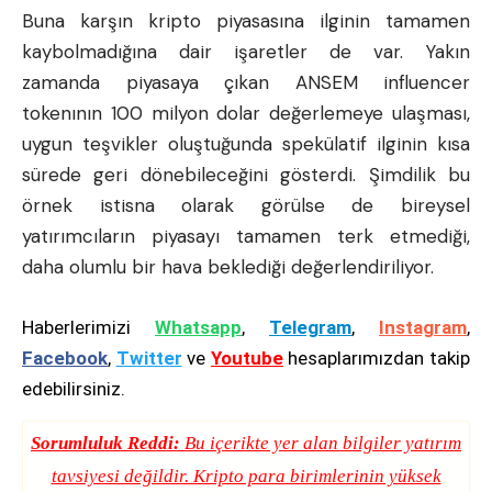
Buna karşın kripto piyasasına ilginin tamamen
kaybolmadığına dair işaretler de var. Yakın
zamanda piyasaya çıkan ANSEM influencer
tokenının 100 milyon dolar değerlemeye ulaşması,
uygun teşvikler oluştuğunda spekülatif ilginin kısa
sürede geri dönebileceğini gösterdi. Şimdilik bu
örnek istisna olarak görülse de bireysel
yatırımcıların piyasayı tamamen terk etmediği,
daha olumlu bir hava beklediği değerlendiriliyor.
Haberlerimizi
Whatsapp
,
Telegram
,
Instagram
,
Facebook
,
Twitter
ve
Youtube
hesaplarımızdan takip
edebilirsiniz.
Sorumluluk Reddi:
Bu içerikte yer alan bilgiler yatırım
tavsiyesi değildir. Kripto para birimlerinin yüksek