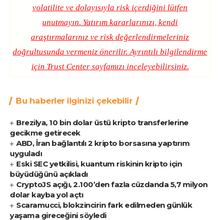
volatilite ve dolayısıyla risk içerdiğini lütfen
unutmayın. Yatırım kararlarınızı, kendi
araştırmalarınız ve risk değerlendirmeleriniz
doğrultusunda vermeniz önerilir. Ayrıntılı bilgilendirme
için
Trust Center
sayfamızı inceleyebilirsiniz.
Bu haberler ilginizi çekebilir
Brezilya, 10 bin dolar üstü kripto transferlerine
gecikme getirecek
ABD, İran bağlantılı 2 kripto borsasına yaptırım
uyguladı
Eski SEC yetkilisi, kuantum riskinin kripto için
büyüdüğünü açıkladı
CryptoJS açığı, 2.100’den fazla cüzdanda 5,7 milyon
dolar kayba yol açtı
Scaramucci, blokzincirin fark edilmeden günlük
yaşama gireceğini söyledi