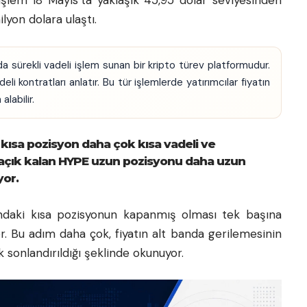
işlem 18 Mayıs’ta yaklaşık 45,95 dolar seviyesinden
lyon dolara ulaştı.
da sürekli vadeli işlem sunan bir kripto türev platformudur.
i kontratları anlatır. Bu tür işlemlerde yatırımcılar fiyatın
labilir.
i kısa pozisyon daha çok kısa vadeli ve
en, açık kalan HYPE uzun pozisyonu daha uzun
yor.
fındaki kısa pozisyonun kapanmış olması tek başına
or. Bu adım daha çok, fiyatın alt banda gerilemesinin
 sonlandırıldığı şeklinde okunuyor.