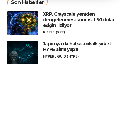
Son Haberler
XRP, Grayscale yeniden
dengelenmesi sonrası 1,50 dolar
eşiğini izliyor
RIPPLE (XRP)
Japonya’da halka açık ilk şirket
HYPE alımı yaptı
HYPERLIQUID (HYPE)