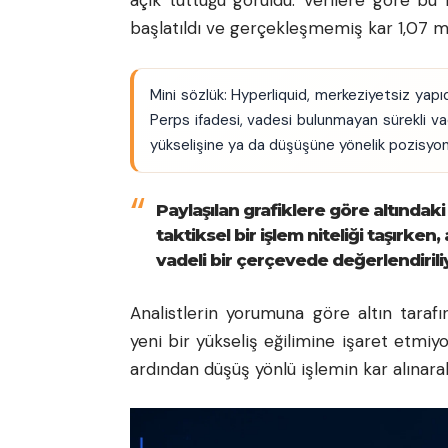
açık tuttuğu görüldü. Verilere göre bu 
başlatıldı ve gerçekleşmemiş kar 1,07 mi
Mini sözlük: Hyperliquid, merkeziyetsiz yapı
Perps ifadesi, vadesi bulunmayan sürekli vadel
yükselişine ya da düşüşüne yönelik pozisyon a
Paylaşılan grafiklere göre altındak
taktiksel bir işlem niteliği taşırk
vadeli bir çerçevede değerlendirili
Analistlerin yorumuna göre altın tara
yeni bir yükseliş eğilimine işaret etmiy
ardından düşüş yönlü işlemin kar alınarak