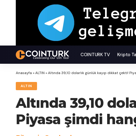
COINTURK TV
Kripto T
Anasayfa
»
ALTIN
»
Altında 39,10 dolarlık günlük kayıp dikkat çekti! Pi
ALTIN
Altında 39,10 dol
Piyasa şimdi han