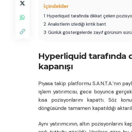
İçindekiler
1
Hyperliquid tarafında dikkat çeken pozisyo
2
Analistlerin izlediği kritik bant
3
Günlük göstergelerde zayıf görünüm sürü
Hyperliquid tarafında 
kapanışı
Piyasa takip platformu S.A.N.T.A.’nın pay
işlem yatırımcısı, gece boyunca gerçekl
kısa pozisyonlarını kapattı. Söz ko
döngüsünde tamamen kapatıldığı aktarıld
Aynı yatırımcının, altın pozisyonlarını 