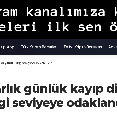
akip App
Türk Kripto Borsaları
En İyi Kripto Borsaları
Adve
yasa şimdi hangi seviyeye odaklandı?
arlık günlük kayıp d
gi seviyeye odaklan