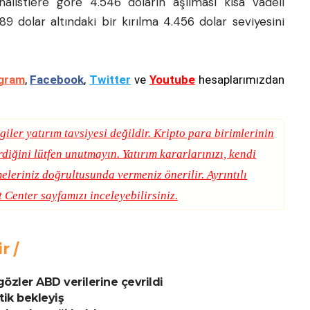
nalistlere göre 4.546 doların aşılması kısa vadeli
9 dolar altındaki bir kırılma 4.456 dolar seviyesini
gram
,
Facebook
,
Twitter
ve
Youtube
hesaplarımızdan
giler yatırım tavsiyesi değildir. Kripto para birimlerinin
erdiğini lütfen unutmayın. Yatırım kararlarınızı, kendi
eleriniz doğrultusunda vermeniz önerilir. Ayrıntılı
t Center
sayfamızı inceleyebilirsiniz.
ir
gözler ABD verilerine çevrildi
tik bekleyiş