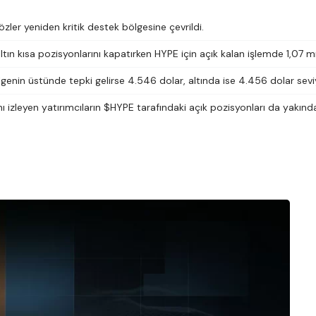
zler yeniden kritik destek bölgesine çevrildi.
altın kısa pozisyonlarını kapatırken HYPE için açık kalan işlemde 1,07
lgenin üstünde tepki gelirse 4.546 dolar, altında ise 4.456 dolar seviy
ını izleyen yatırımcıların $HYPE tarafındaki açık pozisyonları da yakın