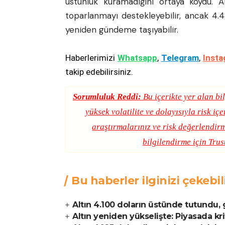
üstünlük kuramadığını ortaya koydu. A
toparlanmayı destekleyebilir, ancak 4.48
yeniden gündeme taşıyabilir.
Haberlerimizi
Whatsapp
,
Telegram
,
Insta
takip edebilirsiniz.
Sorumluluk Reddi:
Bu içerikte yer alan bil
yüksek volatilite ve dolayısıyla risk iç
araştırmalarınız ve risk değerlendirm
bilgilendirme için
Trus
Bu haberler ilginizi çekebil
Altın 4.100 doların üstünde tutundu, 
Altın yeniden yükselişte: Piyasada kri