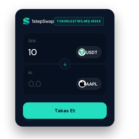
TOKENLEŞTIRILMIŞ HISSE
ÖDE
USDT
↓
AL
AAPL
Takas Et