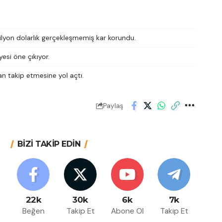
 milyon dolarlık gerçekleşmemiş kar korundu.
esi öne çıkıyor.
dan takip etmesine yol açtı.
Paylaş
BİZİ TAKİP EDİN
22k
30k
6k
7k
Beğen
Takip Et
Abone Ol
Takip Et