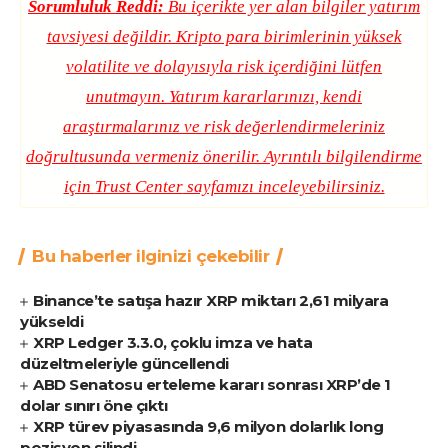
Sorumluluk Reddi:
Bu içerikte yer alan bilgiler yatırım
tavsiyesi değildir. Kripto para birimlerinin yüksek
volatilite ve dolayısıyla risk içerdiğini lütfen
unutmayın. Yatırım kararlarınızı, kendi
araştırmalarınız ve risk değerlendirmeleriniz
doğrultusunda vermeniz önerilir. Ayrıntılı bilgilendirme
için
Trust Center
sayfamızı inceleyebilirsiniz.
Bu haberler ilginizi çekebilir
Binance’te satışa hazır XRP miktarı 2,61 milyara
yükseldi
XRP Ledger 3.3.0, çoklu imza ve hata
düzeltmeleriyle güncellendi
ABD Senatosu erteleme kararı sonrası XRP’de 1
dolar sınırı öne çıktı
XRP türev piyasasında 9,6 milyon dolarlık long
pozisyon silindi