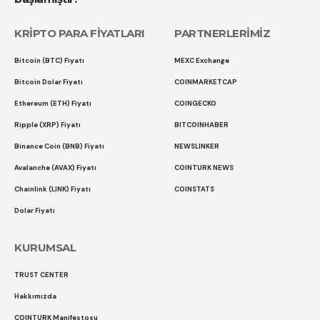
KRİPTO PARA FİYATLARI
PARTNERLERİMİZ
Bitcoin (BTC) Fiyatı
MEXC Exchange
Bitcoin Dolar Fiyatı
COINMARKETCAP
Ethereum (ETH) Fiyatı
COINGECKO
Ripple (XRP) Fiyatı
BITCOINHABER
Binance Coin (BNB) Fiyatı
NEWSLINKER
Avalanche (AVAX) Fiyatı
COINTURK NEWS
Chainlink (LINK) Fiyatı
COINSTATS
Dolar Fiyatı
KURUMSAL
TRUST CENTER
Hakkımızda
COINTURK Manifestosu