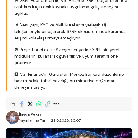
🚨 XRPL Foundation ile VS1 Finance, XRP Ledger üzerinde
izinli kredi için açık kaynaklı uygulama geliştireceğini
açıkladı.
📌 Yeni yapı, KYC ve AML kurallarını yerleşik ağ
bileşenleriyle birleştirerek $XRP ekosisteminde kurumsal
erişimi kolaylaştırmayı amaçlıyor.
⚙️ Proje, harici akıllı sözleşmeler yerine XRPL’nin yerel
modüllerini kullanarak güvenlik ve uyum tarafını öne
çıkarıyor.
🏦 VS1 Finance’in Gürcistan Merkez Bankası düzenleme
havuzundaki tahvil hazırlığı, bu mimariye doğrudan
deneyim taşıyor.
İlayda Peker
Yayınlanma Tarihi: 29.6.2026, 20:07