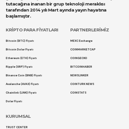
tutacağına inanan bir grup teknoloji meraklısı
tarafından 2014 yılı Mart ayında yayın hayatına
başlamıştır.
KRİPTO PARA FİYATLARI
PARTNERLERİMİZ
Bitcoin (BTC) Fiyatı
MEXC Exchange
Bitcoin Dolar Fiyatı
COINMARKETCAP
Ethereum (ETH) Fiyatı
COINGECKO
Ripple (XRP) Fiyatı
BITCOINHABER
Binance Coin (BNB) Fiyatı
NEWSLINKER
Avalanche (AVAX) Fiyatı
COINTURK NEWS
Chainlink (LINK) Fiyatı
COINSTATS
Dolar Fiyatı
KURUMSAL
TRUST CENTER