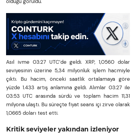
olduğu görüldü.
Asıl ivme 03:27 UTC’de geldi. XRP, 1,0560 dolar
seviyesinin üzerine 5,34 milyonluk işlem hacmiyle
çıktı. Bu hacim, önceki saatlik ortalamaya göre
yüzde 1.433 artış anlamına geldi. Alımlar 03:27 ile
03:53 UTC arasında sürdü ve toplam hacim 11,31
milyona ulaştı. Bu süreçte fiyat seans içi zirve olarak
1,0665 doları test etti.
Kritik seviyeler yakından izleniyor