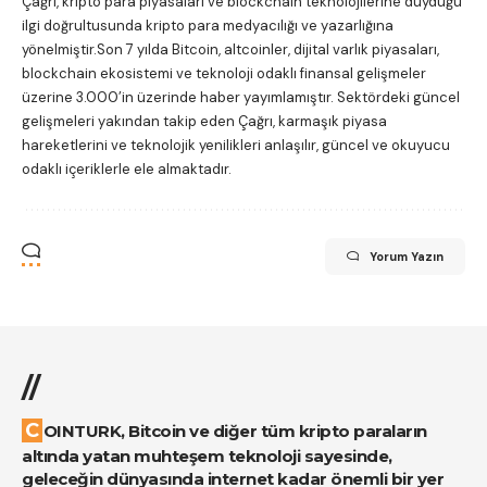
Çağrı, kripto para piyasaları ve blockchain teknolojilerine duyduğu
ilgi doğrultusunda kripto para medyacılığı ve yazarlığına
yönelmiştir.Son 7 yılda Bitcoin, altcoinler, dijital varlık piyasaları,
blockchain ekosistemi ve teknoloji odaklı finansal gelişmeler
üzerine 3.000’in üzerinde haber yayımlamıştır. Sektördeki güncel
gelişmeleri yakından takip eden Çağrı, karmaşık piyasa
hareketlerini ve teknolojik yenilikleri anlaşılır, güncel ve okuyucu
odaklı içeriklerle ele almaktadır.
Yorum Yazın
//
COINTURK, Bitcoin ve diğer tüm kripto paraların
altında yatan muhteşem teknoloji sayesinde,
geleceğin dünyasında internet kadar önemli bir yer