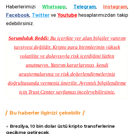
Haberlerimizi
Whatsapp
,
Telegram
,
Instagram
,
Facebook
,
Twitter
ve
Youtube
hesaplarımızdan takip
edebilirsiniz.
Sorumluluk Reddi:
Bu içerikte yer alan bilgiler yatırım
tavsiyesi değildir. Kripto para birimlerinin yüksek
volatilite ve dolayısıyla risk içerdiğini lütfen
unutmayın. Yatırım kararlarınızı, kendi
araştırmalarınız ve risk değerlendirmeleriniz
doğrultusunda vermeniz önerilir. Ayrıntılı bilgilendirme
için
Trust Center
sayfamızı inceleyebilirsiniz.
Bu haberler ilginizi çekebilir
Brezilya, 10 bin dolar üstü kripto transferlerine
gecikme getirecek