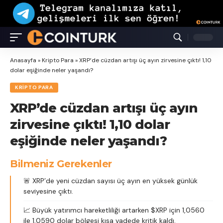
Anasayfa
»
Kripto Para
»
XRP’de cüzdan artışı üç ayın zirvesine çıktı! 1,10
dolar eşiğinde neler yaşandı?
KRIPTO PARA
XRP’de cüzdan artışı üç ayın
zirvesine çıktı! 1,10 dolar
eşiğinde neler yaşandı?
Bilmeniz Gerekenler
🚨 XRP’de yeni cüzdan sayısı üç ayın en yüksek günlük
seviyesine çıktı.
📈 Büyük yatırımcı hareketliliği artarken $XRP için 1,0560
ile 1,0590 dolar bölgesi kısa vadede kritik kaldı.