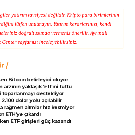
giler yatırım tavsiyesi değildir. Kripto para birimlerinin
erdiğini lütfen unutmayın. Yatırım kararlarınızı, kendi
eleriniz doğrultusunda vermeniz önerilir. Ayrıntılı
t Center
sayfamızı inceleyebilirsiniz.
ir
en Bitcoin belirleyici oluyor
arzının yaklaşık %11’ini tuttu
i toparlanmayı destekliyor
2.100 dolar yolu açılabilir
ışa rağmen alımlar hız kesmiyor
on ETH’ye çıkardı
ken ETF girişleri güç kazandı