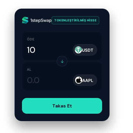
TOKENLEŞTIRILMIŞ HISSE
ÖDE
USDT
↓
AL
AAPL
Takas Et