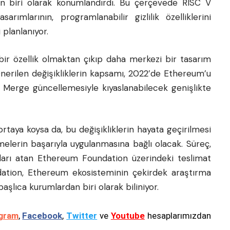
n biri olarak konumlandırdı. Bu çerçevede RISC V
rımlarının, programlanabilir gizlilik özelliklerini
 planlanıyor.
ı bir özellik olmaktan çıkıp daha merkezi bir tasarım
Önerilen değişikliklerin kapsamı, 2022’de Ethereum’u
e Merge güncellemesiyle kıyaslanabilecek genişlikte
 ortaya koysa da, bu değişikliklerin hayata geçirilmesi
melerin başarıyla uygulanmasına bağlı olacak. Süreç,
rı atan Ethereum Foundation üzerindeki teslimat
ndation, Ethereum ekosisteminin çekirdek araştırma
aşlıca kurumlardan biri olarak biliniyor.
gram
,
Facebook
,
Twitter
ve
Youtube
hesaplarımızdan