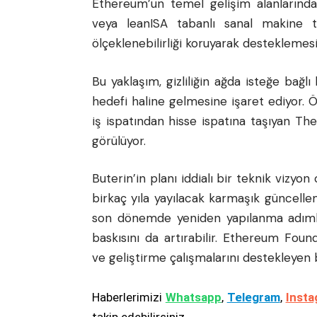
Ethereum’un temel gelişim alanlarında
veya leanISA tabanlı sanal makine tasa
ölçeklenebilirliği koruyarak desteklemesi
Bu yaklaşım, gizliliğin ağda isteğe bağl
hedefi haline gelmesine işaret ediyor. 
iş ispatından hisse ispatına taşıyan Th
görülüyor.
Buterin’in planı iddialı bir teknik vizyon
birkaç yıla yayılacak karmaşık güncelle
son dönemde yeniden yapılanma adımla
baskısını da artırabilir. Ethereum Fou
ve geliştirme çalışmalarını destekleyen b
Haberlerimizi
Whatsapp
,
Telegram
,
Insta
takip edebilirsiniz.