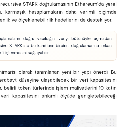
u, recursive STARK doğrulamasının Ethereum’da yerel
pı, karmaşık hesaplamaların daha verimli biçimde
lik ve ölçeklenebilirlik hedeflerini de destekliyor.
plamaların doğru yapıldığını veriyi bütünüyle açmadan
rsive STARK ise bu kanıtların birbirini doğrulamasına imkan
i işlenmesini sağlayabilir.
mimarisi olarak tanımlanan yeni bir yapı önerdi. Bu
rabayt düzeyine ulaşabilecek bir veri kapasitesini
belirli token türlerinde işlem maliyetlerini 10 katın
 veri kapasitesini anlamlı ölçüde genişletebileceği