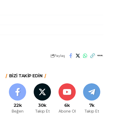
Paylaş
BİZİ TAKİP EDİN
22k
30k
6k
7k
Beğen
Takip Et
Abone Ol
Takip Et