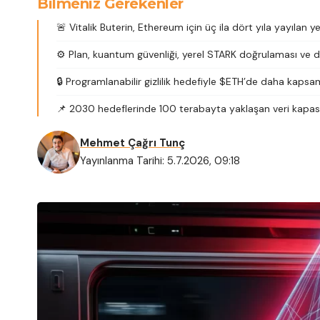
Bilmeniz Gerekenler
🚨 Vitalik Buterin, Ethereum için üç ila dört yıla yayılan yen
⚙️ Plan, kuantum güvenliği, yerel STARK doğrulaması ve da
🔒 Programlanabilir gizlilik hedefiyle $ETH’de daha kapsa
📌 2030 hedeflerinde 100 terabayta yaklaşan veri kapasit
Mehmet Çağrı Tunç
Yayınlanma Tarihi: 5.7.2026, 09:18