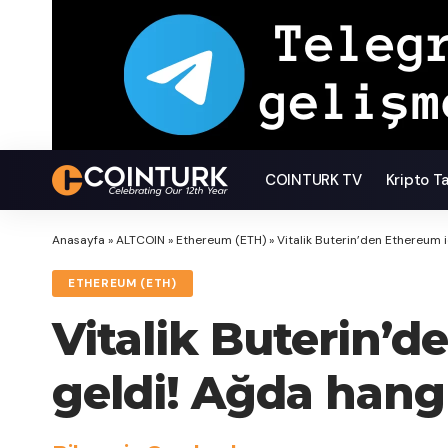
COINTURK TV
Kripto T
Anasayfa
»
ALTCOIN
»
Ethereum (ETH)
»
Vitalik Buterin’den Ethereum iç
ETHEREUM (ETH)
Vitalik Buterin’d
geldi! Ağda hangi