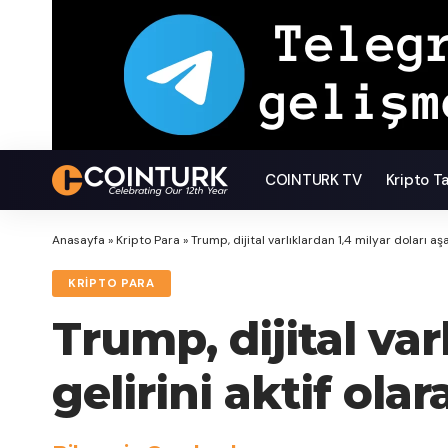
COINTURK TV
Kripto T
Anasayfa
»
Kripto Para
»
Trump, dijital varlıklardan 1,4 milyar doları aş
KRIPTO PARA
Trump, dijital var
gelirini aktif ol