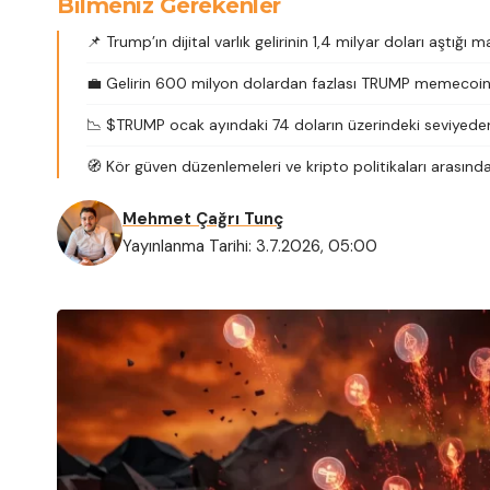
Bilmeniz Gerekenler
📌 Trump’ın dijital varlık gelirinin 1,4 milyar doları aştığı m
💼 Gelirin 600 milyon dolardan fazlası TRUMP memecoin, 
📉 $TRUMP ocak ayındaki 74 doların üzerindeki seviyeden 1
🧭 Kör güven düzenlemeleri ve kripto politikaları arasınd
Mehmet Çağrı Tunç
Yayınlanma Tarihi: 3.7.2026, 05:00