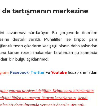
ları da tartışmanın merkezine
mini savunmayı sürdürüyor. Bu çerçevede önerilen
sine destek verildi. Muhalifler ise kripto para
ağlantılı ticari çıkarların kesiştiği alanın daha yakından
. Buna karşın resmi makamlar tarafından şu aşamada
 dair bir bulgu açıklanmadı.
gram
,
Facebook
,
Twitter
ve
Youtube
hesaplarımızdan
giler yatırım tavsiyesi değildir. Kripto para birimlerinin
erdiğini lütfen unutmayın. Yatırım kararlarınızı, kendi
eleriniz doğrultusunda vermeniz önerilir. Ayrıntılı