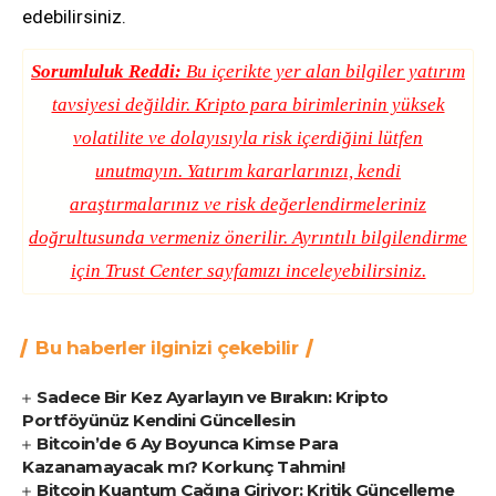
edebilirsiniz.
Sorumluluk Reddi:
Bu içerikte yer alan bilgiler yatırım
tavsiyesi değildir. Kripto para birimlerinin yüksek
volatilite ve dolayısıyla risk içerdiğini lütfen
unutmayın. Yatırım kararlarınızı, kendi
araştırmalarınız ve risk değerlendirmeleriniz
doğrultusunda vermeniz önerilir. Ayrıntılı bilgilendirme
için
Trust Center
sayfamızı inceleyebilirsiniz.
Bu haberler ilginizi çekebilir
Sadece Bir Kez Ayarlayın ve Bırakın: Kripto
Portföyünüz Kendini Güncellesin
Bitcoin’de 6 Ay Boyunca Kimse Para
Kazanamayacak mı? Korkunç Tahmin!
Bitcoin Kuantum Çağına Giriyor: Kritik Güncelleme