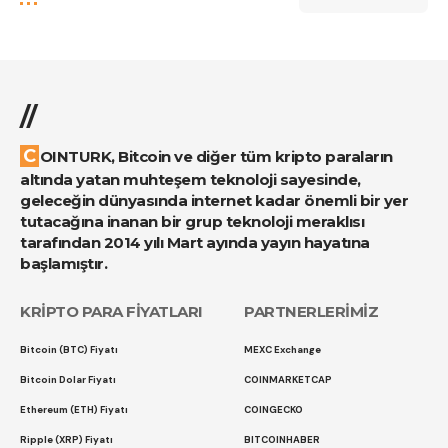
//
COINTURK, Bitcoin ve diğer tüm kripto paraların
altında yatan muhteşem teknoloji sayesinde,
geleceğin dünyasında internet kadar önemli bir yer
tutacağına inanan bir grup teknoloji meraklısı
tarafından 2014 yılı Mart ayında yayın hayatına
başlamıştır.
KRİPTO PARA FİYATLARI
PARTNERLERİMİZ
Bitcoin (BTC) Fiyatı
MEXC Exchange
Bitcoin Dolar Fiyatı
COINMARKETCAP
Ethereum (ETH) Fiyatı
COINGECKO
Ripple (XRP) Fiyatı
BITCOINHABER