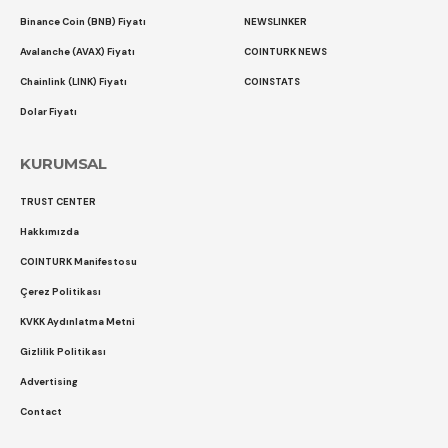
Binance Coin (BNB) Fiyatı
NEWSLINKER
Avalanche (AVAX) Fiyatı
COINTURK NEWS
Chainlink (LINK) Fiyatı
COINSTATS
Dolar Fiyatı
KURUMSAL
TRUST CENTER
Hakkımızda
COINTURK Manifestosu
Çerez Politikası
KVKK Aydınlatma Metni
Gizlilik Politikası
Advertising
Contact