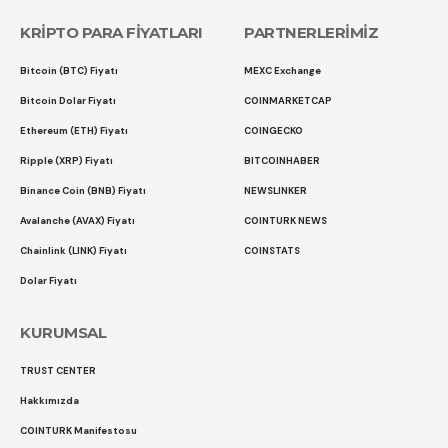
KRİPTO PARA FİYATLARI
PARTNERLERİMİZ
Bitcoin (BTC) Fiyatı
MEXC Exchange
Bitcoin Dolar Fiyatı
COINMARKETCAP
Ethereum (ETH) Fiyatı
COINGECKO
Ripple (XRP) Fiyatı
BITCOINHABER
Binance Coin (BNB) Fiyatı
NEWSLINKER
Avalanche (AVAX) Fiyatı
COINTURK NEWS
Chainlink (LINK) Fiyatı
COINSTATS
Dolar Fiyatı
KURUMSAL
TRUST CENTER
Hakkımızda
COINTURK Manifestosu