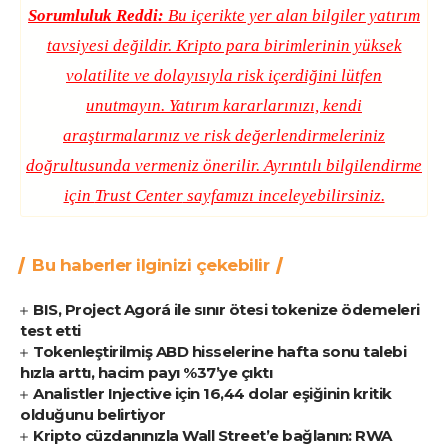
Sorumluluk Reddi:
Bu içerikte yer alan bilgiler yatırım
tavsiyesi değildir. Kripto para birimlerinin yüksek
volatilite ve dolayısıyla risk içerdiğini lütfen
unutmayın. Yatırım kararlarınızı, kendi
araştırmalarınız ve risk değerlendirmeleriniz
doğrultusunda vermeniz önerilir. Ayrıntılı bilgilendirme
için
Trust Center
sayfamızı inceleyebilirsiniz.
Bu haberler ilginizi çekebilir
BIS, Project Agorá ile sınır ötesi tokenize ödemeleri
test etti
Tokenleştirilmiş ABD hisselerine hafta sonu talebi
hızla arttı, hacim payı %37’ye çıktı
Analistler Injective için 16,44 dolar eşiğinin kritik
olduğunu belirtiyor
Kripto cüzdanınızla Wall Street’e bağlanın: RWA