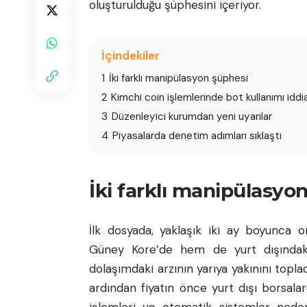
oluşturulduğu şüphesini içeriyor.
İçindekiler
1
İki farklı manipülasyon şüphesi
2
Kimchi coin işlemlerinde bot kullanımı iddi
3
Düzenleyici kurumdan yeni uyarılar
4
Piyasalarda denetim adımları sıklaştı
İki farklı manipülasyo
İlk dosyada, yaklaşık iki ay boyunca 
Güney Kore’de hem de yurt dışındaki
dolaşımdaki arzının yarıya yakınını toplad
ardından fiyatın önce yurt dışı borsalard
işlemleri ve otomatik sistemler nedeni