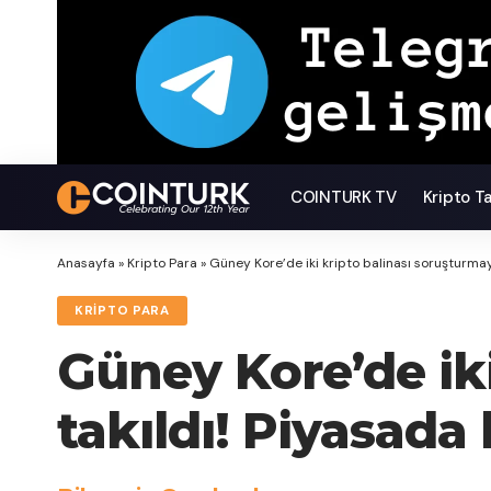
COINTURK TV
Kripto T
Anasayfa
»
Kripto Para
»
Güney Kore’de iki kripto balinası soruşturmay
KRIPTO PARA
Güney Kore’de ik
takıldı! Piyasada