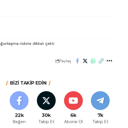
oğunlaşma riskine dikkat çekti.
Paylaş
BİZİ TAKİP EDİN
22k
30k
6k
7k
Beğen
Takip Et
Abone Ol
Takip Et