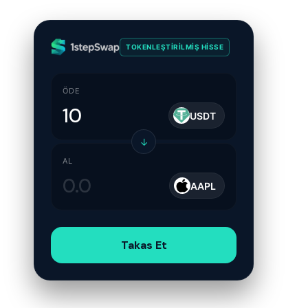
TOKENLEŞTIRILMIŞ HISSE
ÖDE
USDT
↓
AL
AAPL
Takas Et