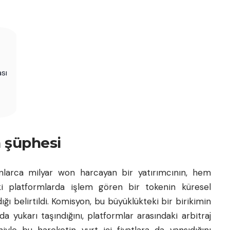
ası
n şüphesi
onlarca milyar won harcayan bir yatırımcının, hem
 platformlarda işlem gören bir tokenin küresel
ığı belirtildi. Komisyon, bu büyüklükteki bir birikimin
a yukarı taşındığını, platformlar arasındaki arbitraj
yle bu hareketin yurt içi fiyatlara da yansıdığını