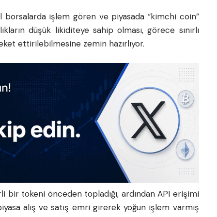
el borsalarda işlem gören ve piyasada “kimchi coin”
ıkların düşük likiditeye sahip olması, görece sınırlı
ket ettirilebilmesine zemin hazırlıyor.
i bir tokeni önceden topladığı, ardından API erişimi
piyasa alış ve satış emri girerek yoğun işlem varmış