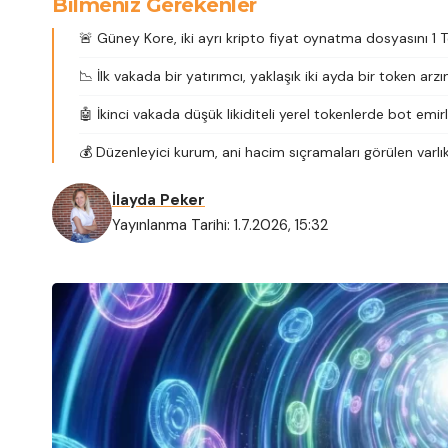
Bilmeniz Gerekenler
🚨 Güney Kore, iki ayrı kripto fiyat oynatma dosyasını 1 
📉 İlk vakada bir yatırımcı, yaklaşık iki ayda bir token arzı
🤖 İkinci vakada düşük likiditeli yerel tokenlerde bot emirler
💰 Düzenleyici kurum, ani hacim sıçramaları görülen varlı
İlayda Peker
Yayınlanma Tarihi: 1.7.2026, 15:32