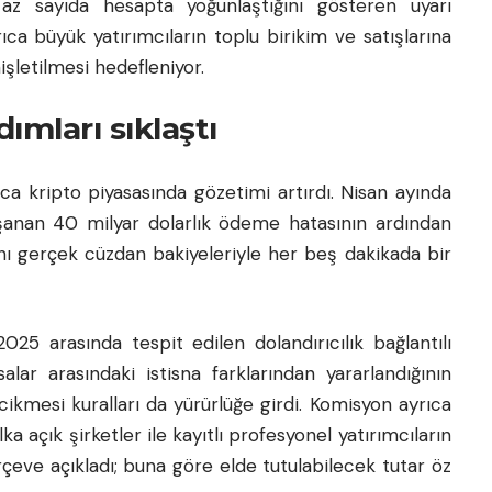
in az sayıda hesapta yoğunlaştığını gösteren uyarı
ıca büyük yatırımcıların toplu birikim ve satışlarına
işletilmesi hedefleniyor.
ımları sıklaştı
a kripto piyasasında gözetimi artırdı. Nisan ayında
anan 40 milyar dolarlık ödeme hatasının ardından
ını gerçek cüzdan bakiyeleriyle her beş dakikada bir
025 arasında tespit edilen dolandırıcılık bağlantılı
lar arasındaki istisna farklarından yararlandığının
ikmesi kuralları da yürürlüğe girdi. Komisyon ayrıca
a açık şirketler ile kayıtlı profesyonel yatırımcıların
rçeve açıkladı; buna göre elde tutulabilecek tutar öz