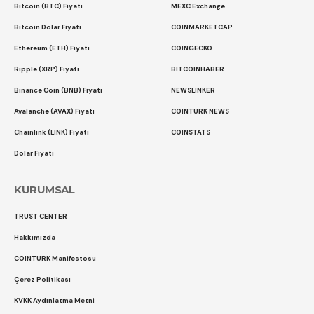
Bitcoin (BTC) Fiyatı
MEXC Exchange
Bitcoin Dolar Fiyatı
COINMARKETCAP
Ethereum (ETH) Fiyatı
COINGECKO
Ripple (XRP) Fiyatı
BITCOINHABER
Binance Coin (BNB) Fiyatı
NEWSLINKER
Avalanche (AVAX) Fiyatı
COINTURK NEWS
Chainlink (LINK) Fiyatı
COINSTATS
Dolar Fiyatı
KURUMSAL
TRUST CENTER
Hakkımızda
COINTURK Manifestosu
Çerez Politikası
KVKK Aydınlatma Metni