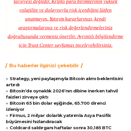
tavsiyesi değildir. Kripto para birimlerinin yüksek
volatilite ve dolayısıyla risk içerdiğini lütfen
unutmayın. Yatırım kararlarınızı, kendi
araştırmalarınız ve risk değerlendirmeleriniz
doğrultusunda vermeniz önerilir. Ayrıntılı bilgilendirme
için
Trust Center
sayfamızı inceleyebilirsiniz.
Bu haberler ilginizi çekebilir
Strategy, yeni paylaşımıyla Bitcoin alımı beklentisini
artırdı
Bitcoin’de oynaklık 2026’nın dibine inerken tahvil
faizleri zirveye çıktı
Bitcoin 65 bin dolar eşiğinde, 65.700 direnci
izleniyor
Firmus, 2 milyar dolarlık yatırımla Asya Pasifik
büyümesini hızlandıracak
Coldcard saldırganı haftalar sonra 30,185 BTC