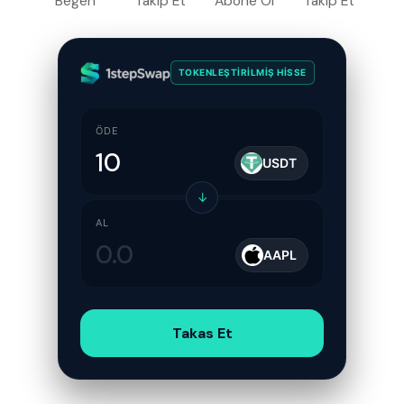
Beğen
Takip Et
Abone Ol
Takip Et
TOKENLEŞTIRILMIŞ HISSE
ÖDE
USDT
↓
AL
AAPL
Takas Et