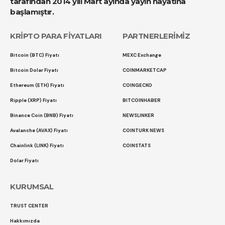
tarafından 2014 yılı Mart ayında yayın hayatına
başlamıştır.
KRİPTO PARA FİYATLARI
PARTNERLERİMİZ
Bitcoin (BTC) Fiyatı
MEXC Exchange
Bitcoin Dolar Fiyatı
COINMARKETCAP
Ethereum (ETH) Fiyatı
COINGECKO
Ripple (XRP) Fiyatı
BITCOINHABER
Binance Coin (BNB) Fiyatı
NEWSLINKER
Avalanche (AVAX) Fiyatı
COINTURK NEWS
Chainlink (LINK) Fiyatı
COINSTATS
Dolar Fiyatı
KURUMSAL
TRUST CENTER
Hakkımızda