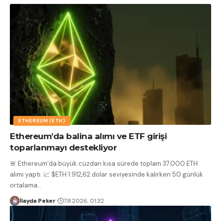
ETHEREUM (ETH)
Ethereum’da balina alımı ve ETF girişi
toparlanmayı destekliyor
🚨 Ethereum’da büyük cüzdan kısa sürede toplam 37.000 ETH
alımı yaptı. 📈 $ETH 1.912,62 dolar seviyesinde kalırken 50 günlük
ortalama
…
İlayda Peker
7.8.2026, 01:32