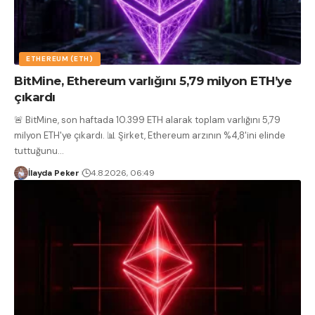
ETHEREUM (ETH)
BitMine, Ethereum varlığını 5,79 milyon ETH’ye
çıkardı
🚨 BitMine, son haftada 10.399 ETH alarak toplam varlığını 5,79
milyon ETH'ye çıkardı. 📊 Şirket, Ethereum arzının %4,8'ini elinde
tuttuğunu
…
İlayda Peker
4.8.2026, 06:49