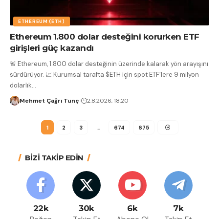
ETHEREUM (ETH)
Ethereum 1.800 dolar desteğini korurken ETF
girişleri güç kazandı
🚨 Ethereum, 1.800 dolar desteğinin üzerinde kalarak yön arayışını
sürdürüyor. 📈 Kurumsal tarafta $ETH için spot ETF’lere 9 milyon
dolarlık
…
Mehmet Çağrı Tunç
2.8.2026, 18:20
1
2
3
…
674
675
BİZİ TAKİP EDİN
22k
30k
6k
7k