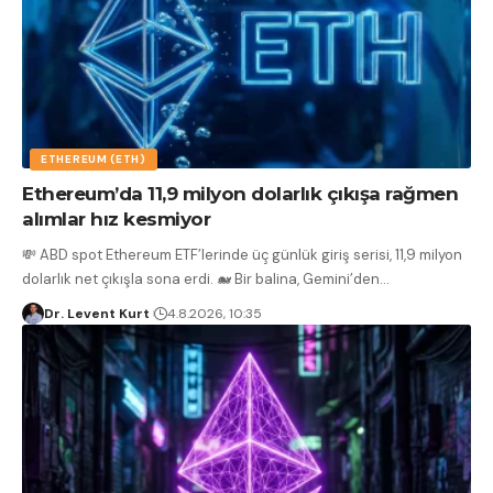
ETHEREUM (ETH)
Ethereum’da 11,9 milyon dolarlık çıkışa rağmen
alımlar hız kesmiyor
💸 ABD spot Ethereum ETF’lerinde üç günlük giriş serisi, 11,9 milyon
dolarlık net çıkışla sona erdi. 🐋 Bir balina, Gemini’den
…
Dr. Levent Kurt
4.8.2026, 10:35