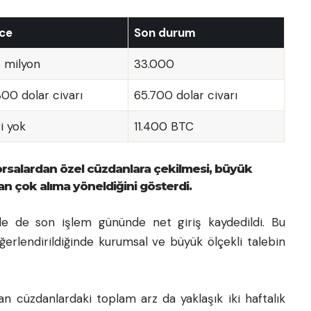
ce
Son durum
6 milyon
33.000
300 dolar civarı
65.700 dolar civarı
i yok
11.400 BTC
orsalardan özel cüzdanlara çekilmesi, büyük
tan çok alıma yöneldiğini gösterdi.
e de son işlem gününde net giriş kaydedildi. Bu
eğerlendirildiğinde kurumsal ve büyük ölçekli talebin
an cüzdanlardaki toplam arz da yaklaşık iki haftalık