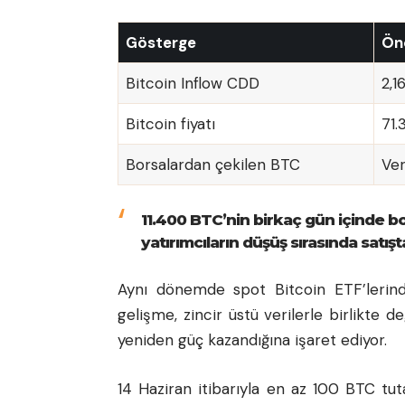
Gösterge
Ön
Bitcoin Inflow CDD
2,1
Bitcoin fiyatı
71.
Borsalardan çekilen BTC
Ver
11.400 BTC’nin birkaç gün içinde b
yatırımcıların düşüş sırasında satış
Aynı dönemde spot Bitcoin ETF’lerind
gelişme, zincir üstü verilerle birlikte d
yeniden güç kazandığına işaret ediyor.
14 Haziran itibarıyla en az 100 BTC tut