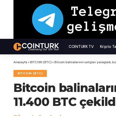
COINTURK TV
Kripto T
Anasayfa
»
BITCOIN (BTC)
»
Bitcoin balinalarının satışları yavaşladı, 
BITCOIN (BTC)
Bitcoin balinaları
11.400 BTC çekild