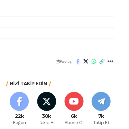
Paylaş
BİZİ TAKİP EDİN
22k
30k
6k
7k
Beğen
Takip Et
Abone Ol
Takip Et