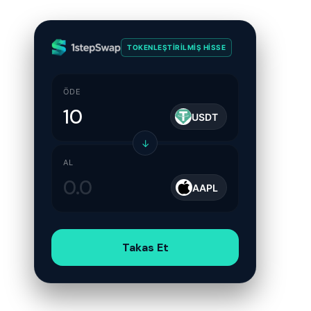
TOKENLEŞTIRILMIŞ HISSE
ÖDE
USDT
↓
AL
AAPL
Takas Et