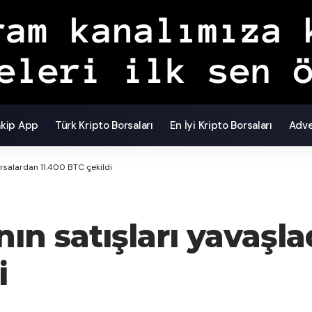
akip App
Türk Kripto Borsaları
En İyi Kripto Borsaları
Adve
borsalardan 11.400 BTC çekildi
nın satışları yavaşl
i