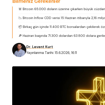
Bilmeniz Gerekenler
🚨 Bitcoin 65.000 doların üzerine çıkarken büyük cüzdanla
📉 Bitcoin Inflow CDD verisi 15 Haziran itibarıyla 2,16 mi
📦 Birkaç gün içinde 11.400 BTC borsalardan çekilerek öz
🔎 Haziran başında 71.300 dolardan 63.800 dolara geriley
Dr. Levent Kurt
Yayınlanma Tarihi: 15.6.2026, 16:11