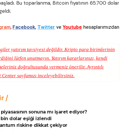
ladı. Bu toparlanma, Bitcoin fiyatının 65.700 dolar
eldi.
gram
,
Facebook
,
Twitter
ve
Youtube
hesaplarımızdan
giler yatırım tavsiyesi değildir. Kripto para birimlerinin
erdiğini lütfen unutmayın. Yatırım kararlarınızı, kendi
eleriniz doğrultusunda vermeniz önerilir. Ayrıntılı
t Center
sayfamızı inceleyebilirsiniz.
ir
yı piyasasının sonuna mı işaret ediyor?
bin dolar eşiği izlendi
uantum riskine dikkat çekiyor