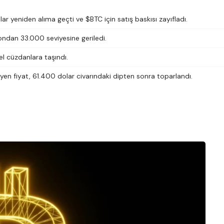
r yeniden alıma geçti ve $BTC için satış baskısı zayıfladı.
lyondan 33.000 seviyesine geriledi.
el cüzdanlara taşındı.
en fiyat, 61.400 dolar civarındaki dipten sonra toparlandı.