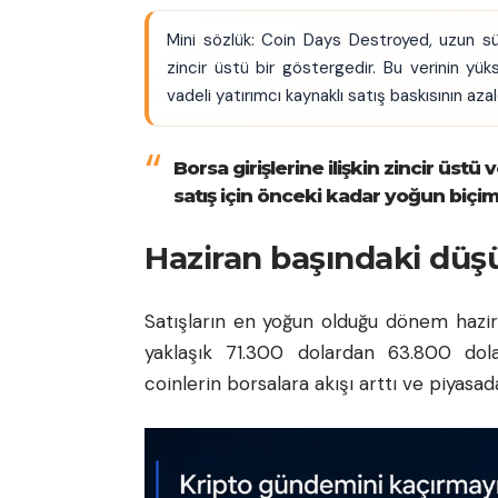
Mini sözlük: Coin Days Destroyed, uzun sü
zincir üstü bir göstergedir. Bu verinin yük
vadeli yatırımcı kaynaklı satış baskısının azal
Borsa girişlerine ilişkin zincir üstü 
satış için önceki kadar yoğun biçim
Haziran başındaki düş
Satışların en yoğun olduğu dönem hazira
yaklaşık 71.300 dolardan 63.800 dol
coinlerin borsalara akışı arttı ve piyasad