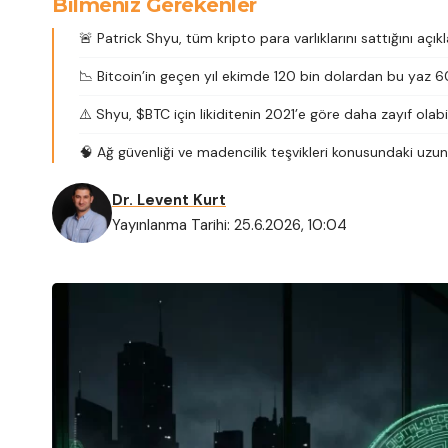
Bilmeniz Gerekenler
🚨 Patrick Shyu, tüm kripto para varlıklarını sattığını açıkl
📉 Bitcoin’in geçen yıl ekimde 120 bin dolardan bu yaz 60
⚠️ Shyu, $BTC için likiditenin 2021’e göre daha zayıf olab
🧠 Ağ güvenliği ve madencilik teşvikleri konusundaki uzun
Dr. Levent Kurt
Yayınlanma Tarihi: 25.6.2026, 10:04