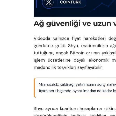
Ağ güvenliği ve uzun va
Videoda yalnızca fiyat hareketleri de
gündeme geldi. Shyu, madencilerin ağı 
tuttuğunu, ancak Bitcoin arzının yaklaşı
işlem ücretlerine dayalı ekonomik 
madencilik teşvikleri zayıflayabilir.
Mini sözlük: Kaldıraç, yatırımcının borç alara
fiyatı sert biçimde oynatılmadan ne kadar kola
Shyu ayrıca kuantum hesaplama riskine d
sürdürüleceğinin belirsiz kaldığını s