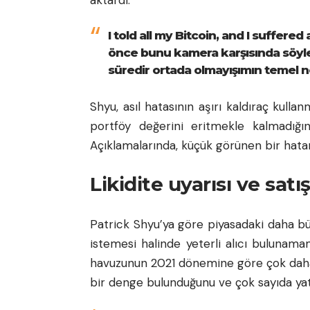
I told all my Bitcoin, and I suffered
önce bunu kamera karşısında söyl
süredir ortada olmayışımın temel 
Shyu, asıl hatasının aşırı kaldıraç kull
portföy değerini eritmekle kalmadığını
Açıklamalarında, küçük görünen bir hatanı
Likidite uyarısı ve satı
Patrick Shyu’ya göre piyasadaki daha bü
istemesi halinde yeterli alıcı bulunamama
havuzunun 2021 dönemine göre çok daha 
bir denge bulunduğunu ve çok sayıda yatı