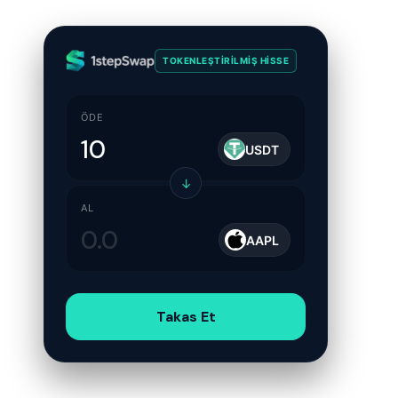
TOKENLEŞTIRILMIŞ HISSE
ÖDE
USDT
↓
AL
AAPL
Takas Et