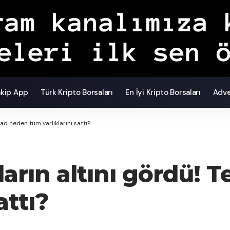
akip App
Türk Kripto Borsaları
En İyi Kripto Borsaları
Adve
ad neden tüm varlıklarını sattı?
ların altını gördü!
attı?