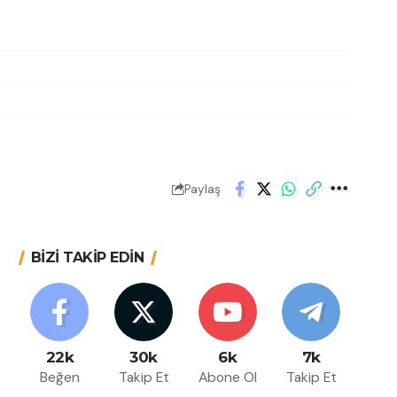
Paylaş
BİZİ TAKİP EDİN
22k
30k
6k
7k
Beğen
Takip Et
Abone Ol
Takip Et