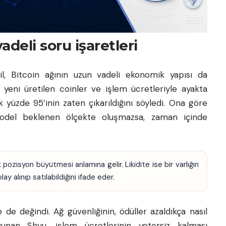
deli soru işaretleri
ğil, Bitcoin ağının uzun vadeli ekonomik yapısı da
yeni üretilen coinler ve işlem ücretleriyle ayakta
k yüzde 95’inin zaten çıkarıldığını söyledi. Ona göre
model beklenen ölçekte oluşmazsa, zaman içinde
k pozisyon büyütmesi anlamına gelir. Likidite ise bir varlığın
y alınıp satılabildiğini ifade eder.
e değindi. Ağ güvenliğinin, ödüller azaldıkça nasıl
avunan Shyu, işlem ücretlerinin yetersiz kalması