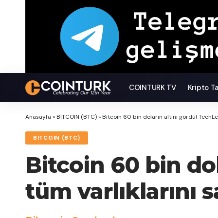
COINTURK TV
Kripto T
Anasayfa
»
BITCOIN (BTC)
»
Bitcoin 60 bin doların altını gördü! TechLe
BITCOIN (BTC)
Bitcoin 60 bin do
tüm varlıklarını s