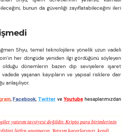
ceğini, bunun da güvenliği zayıflatabileceğini ileri
ğişmedi
rağmen Shyu, temel teknolojilere yönelik uzun vadeli
tcoin’in her döngüde yeniden ilgi gördüğünü söyleyen
uz olduğu dönemlerin bazen dip seviyelere işaret
sa vadede yaşanan kayıpların ve yapısal risklere dair
u anlaşılıyor.
gram
,
Facebook
,
Twitter
ve
Youtube
hesaplarımızdan
giler yatırım tavsiyesi değildir. Kripto para birimlerinin
erdiğini lütfen unutmayın. Yatırım kararlarınızı, kendi