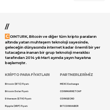
//
COINTURK, Bitcoin ve diğer tüm kripto paraların
altında yatan muhteşem teknoloji sayesinde,
geleceğin dünyasında internet kadar önemli bir yer
tutacağına inanan bir grup teknoloji meraklısı
tarafından 2014 yılı Mart ayında yayın hayatına
başlamıştır.
KRİPTO PARA FİYATLARI
PARTNERLERİMİZ
Bitcoin (BTC) Fiyatı
MEXC Exchange
Bitcoin Dolar Fiyatı
COINMARKETCAP
Ethereum (ETH) Fiyatı
COINGECKO
Ripple (XRP) Fiyatı
BITCOINHABER