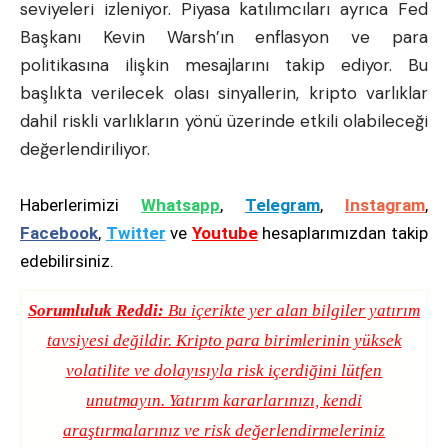
seviyeleri izleniyor. Piyasa katılımcıları ayrıca Fed
Başkanı Kevin Warsh’ın enflasyon ve para
politikasına ilişkin mesajlarını takip ediyor. Bu
başlıkta verilecek olası sinyallerin, kripto varlıklar
dahil riskli varlıkların yönü üzerinde etkili olabileceği
değerlendiriliyor.
Haberlerimizi
Whatsapp
,
Telegram
,
Instagram
,
Facebook
,
Twitter
ve
Youtube
hesaplarımızdan takip
edebilirsiniz.
Sorumluluk Reddi:
Bu içerikte yer alan bilgiler yatırım
tavsiyesi değildir. Kripto para birimlerinin yüksek
volatilite ve dolayısıyla risk içerdiğini lütfen
unutmayın. Yatırım kararlarınızı, kendi
araştırmalarınız ve risk değerlendirmeleriniz