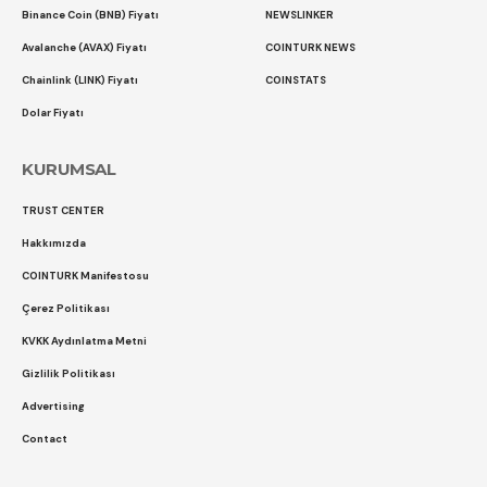
Binance Coin (BNB) Fiyatı
NEWSLINKER
Avalanche (AVAX) Fiyatı
COINTURK NEWS
Chainlink (LINK) Fiyatı
COINSTATS
Dolar Fiyatı
KURUMSAL
TRUST CENTER
Hakkımızda
COINTURK Manifestosu
Çerez Politikası
KVKK Aydınlatma Metni
Gizlilik Politikası
Advertising
Contact