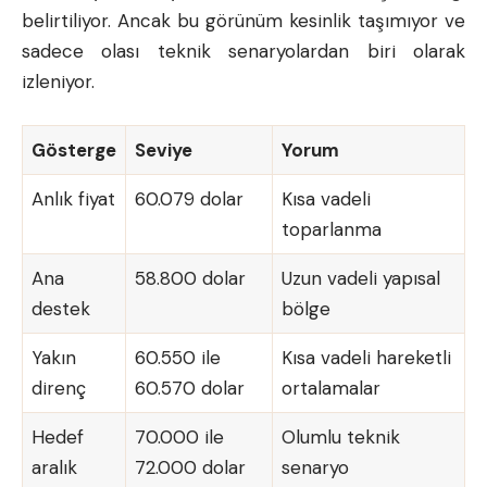
belirtiliyor. Ancak bu görünüm kesinlik taşımıyor ve
sadece olası teknik senaryolardan biri olarak
izleniyor.
Gösterge
Seviye
Yorum
Anlık fiyat
60.079 dolar
Kısa vadeli
toparlanma
Ana
58.800 dolar
Uzun vadeli yapısal
destek
bölge
Yakın
60.550 ile
Kısa vadeli hareketli
direnç
60.570 dolar
ortalamalar
Hedef
70.000 ile
Olumlu teknik
aralık
72.000 dolar
senaryo