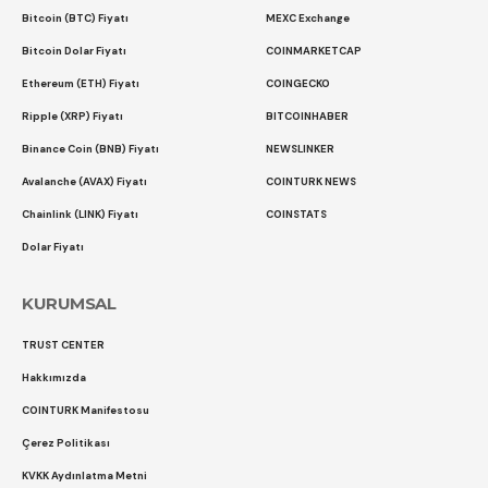
Bitcoin (BTC) Fiyatı
MEXC Exchange
Bitcoin Dolar Fiyatı
COINMARKETCAP
Ethereum (ETH) Fiyatı
COINGECKO
Ripple (XRP) Fiyatı
BITCOINHABER
Binance Coin (BNB) Fiyatı
NEWSLINKER
Avalanche (AVAX) Fiyatı
COINTURK NEWS
Chainlink (LINK) Fiyatı
COINSTATS
Dolar Fiyatı
KURUMSAL
TRUST CENTER
Hakkımızda
COINTURK Manifestosu
Çerez Politikası
KVKK Aydınlatma Metni