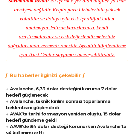
Sorumluluk Reddi:
Bu içerikte yer alan bilgiler yatırım
tavsiyesi değildir. Kripto para birimlerinin yüksek
volatilite ve dolayısıyla risk içerdiğini lütfen
unutmayın. Yatırım kararlarınızı, kendi
araştırmalarınız ve risk değerlendirmeleriniz
doğrultusunda vermeniz önerilir. Ayrıntılı bilgilendirme
için
Trust Center
sayfamızı inceleyebilirsiniz.
Bu haberler ilginizi çekebilir
Avalanche, 6,33 dolar desteğini korursa 7 dolar
hedefi güçlenecek
Avalanche, teknik kırılım sonrası toparlanma
beklentisini güçlendirdi
AVAX’ta tarihi formasyon yeniden oluştu, 15 dolar
hedefi gündeme geldi
AAVE’de 84 dolar desteği korunurken Avalanche’ta
v4 kullanımı arttı