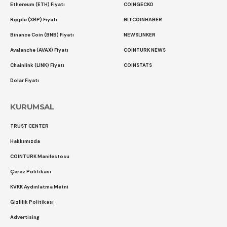
Ethereum (ETH) Fiyatı
COINGECKO
Ripple (XRP) Fiyatı
BITCOINHABER
Binance Coin (BNB) Fiyatı
NEWSLINKER
Avalanche (AVAX) Fiyatı
COINTURK NEWS
Chainlink (LINK) Fiyatı
COINSTATS
Dolar Fiyatı
KURUMSAL
TRUST CENTER
Hakkımızda
COINTURK Manifestosu
Çerez Politikası
KVKK Aydınlatma Metni
Gizlilik Politikası
Advertising