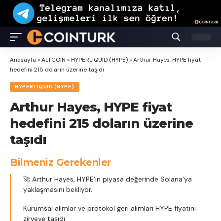
Anasayfa
»
ALTCOIN
»
HYPERLIQUID (HYPE)
»
Arthur Hayes, HYPE fiyat
hedefini 215 doların üzerine taşıdı
HYPERLIQUID (HYPE)
Arthur Hayes, HYPE fiyat
hedefini 215 doların üzerine
taşıdı
Bilmeniz Gerekenler
🚀 Arthur Hayes, HYPE’ın piyasa değerinde Solana’ya
yaklaşmasını bekliyor.
Kurumsal alımlar ve protokol geri alımları HYPE fiyatını
zirveye taşıdı.