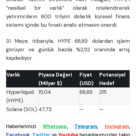
“nesilsel bir varlık” olarak nitelendirerek
yatırımcıların 600 trilyon dolarlık küresel finans
sistemi içinde bu fırsatı analiz etmesini önerdi.
31 Mayıs itibarıyla, HYPE 68,89 dolardan işlem
görüyor ve günlük bazda %2,52 oranında artış
kaydediyor.
Varlık
Piyasa Değeri
Fiyat
Potansiyel
(Milyar $)
(USD)
Hedef
Hyperliquid
15,04
68,89
215
(HYPE)
Solana (SOL)
47,73
—
—
Haberlerimizi
Whatsapp
,
Telegram
,
Instagram
,
Facebook
,
Twitter
ve
Youtube
hesaplarımızdan takip