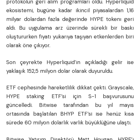
protokolün geri alım programları oldu. Hyperliquid
ekosistemi, bugüne kadar ikincil piyasalardan 1,16
milyar dolardan fazla değerinde HYPE tokenı geri
aldı. Bu uygulama arz üzerinde sürekli bir baskı
oluştururken fiyatı yukarıya taşıyan etkenlerden biri
olarak öne çıkıyor.
Son çeyrekte Hyperliquid’in açıkladığı gelir ise
yaklaşık 152,5 milyon dolar olarak duyuruldu.
ETF cephesinde hareketlilik dikkat çekti. Grayscale,
HYPE staking ETF’si için S-1 başvurusunu
güncelledi. Bitwise tarafından bu yıl mayıs
ortasında başlatılan BHYP ETF’si ise henüz kısa
sürede 60 milyon dolarlık varlık büyüklüğüne ulaştı.
Bitwise Yatırım Direktörü Matt Hougan, HYPE’ı