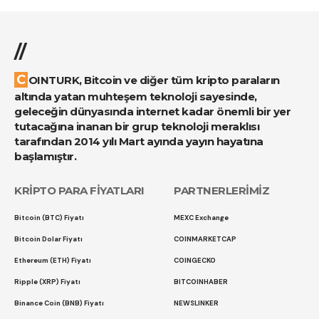
//
COINTURK, Bitcoin ve diğer tüm kripto paraların
altında yatan muhteşem teknoloji sayesinde,
geleceğin dünyasında internet kadar önemli bir yer
tutacağına inanan bir grup teknoloji meraklısı
tarafından 2014 yılı Mart ayında yayın hayatına
başlamıştır.
KRİPTO PARA FİYATLARI
PARTNERLERİMİZ
Bitcoin (BTC) Fiyatı
MEXC Exchange
Bitcoin Dolar Fiyatı
COINMARKETCAP
Ethereum (ETH) Fiyatı
COINGECKO
Ripple (XRP) Fiyatı
BITCOINHABER
Binance Coin (BNB) Fiyatı
NEWSLINKER