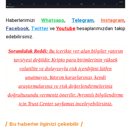
Haberlerimizi
Whatsapp
,
Telegram
,
Instagram
,
Facebook
,
Twitter
ve
Youtube
hesaplarımızdan takip
edebilirsiniz.
Sorumluluk Reddi:
Bu içerikte yer alan bilgiler yatırım
tavsiyesi değildir. Kripto para birimlerinin yüksek
volatilite ve dolayısıyla risk içerdiğini lütfen
unutmayın. Yatırım kararlarınızı, kendi
araştırmalarınız ve risk değerlendirmeleriniz
doğrultusunda vermeniz önerilir. Ayrıntılı bilgilendirme
için
Trust Center
sayfamızı inceleyebilirsiniz.
Bu haberler ilginizi çekebilir