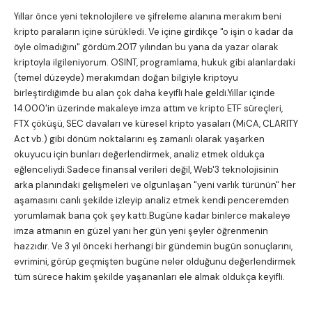
Yıllar önce yeni teknolojilere ve şifreleme alanına merakım beni
kripto paraların içine sürükledi. Ve içine girdikçe "o işin o kadar da
öyle olmadığını" gördüm.2017 yılından bu yana da yazar olarak
kriptoyla ilgileniyorum. OSINT, programlama, hukuk gibi alanlardaki
(temel düzeyde) merakımdan doğan bilgiyle kriptoyu
birleştirdiğimde bu alan çok daha keyifli hale geldi.Yıllar içinde
14.000'in üzerinde makaleye imza attım ve kripto ETF süreçleri,
FTX çöküşü, SEC davaları ve küresel kripto yasaları (MiCA, CLARITY
Act vb.) gibi dönüm noktalarını eş zamanlı olarak yaşarken
okuyucu için bunları değerlendirmek, analiz etmek oldukça
eğlenceliydi.Sadece finansal verileri değil, Web'3 teknolojisinin
arka planındaki gelişmeleri ve olgunlaşan "yeni varlık türünün" her
aşamasını canlı şekilde izleyip analiz etmek kendi penceremden
yorumlamak bana çok şey kattı.Bugüne kadar binlerce makaleye
imza atmanın en güzel yanı her gün yeni şeyler öğrenmenin
hazzıdır. Ve 3 yıl önceki herhangi bir gündemin bugün sonuçlarını,
evrimini, görüp geçmişten bugüne neler olduğunu değerlendirmek
tüm sürece hakim şekilde yaşananları ele almak oldukça keyifli.