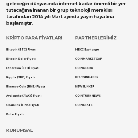
geleceğin dünyasında internet kadar önemli bir yer
tutacağına inanan bir grup teknoloji meraklısı
tarafından 2014 yılı Mart ayında yayın hayatına
başlamıştır.
KRİPTO PARA FİYATLARI
PARTNERLERİMİZ
Bitcoin (BTC) Fiyatı
MEXC Exchange
Bitcoin Dolar Fiyatı
COINMARKETCAP
Ethereum (ETH) Fiyatı
COINGECKO
Ripple (XRP) Fiyatı
BITCOINHABER
Binance Coin (BNB) Fiyatı
NEWSLINKER
Avalanche (AVAX) Fiyatı
COINTURK NEWS
Chainlink (LINK) Fiyatı
COINSTATS
Dolar Fiyatı
KURUMSAL