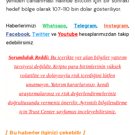
yeniden canlanması halinde Bitcoin için bir sonraki
hedef bölge olarak 107-110 bin dolar gösteriliyor.
Haberlerimizi
Whatsapp
,
Telegram
,
Instagram
,
Facebook
,
Twitter
ve
Youtube
hesaplarımızdan takip
edebilirsiniz.
Sorumluluk Reddi:
Bu içerikte yer alan bilgiler yatırım
tavsiyesi değildir. Kripto para birimlerinin yüksek
volatilite ve dolayısıyla risk içerdiğini lütfen
unutmayın. Yatırım kararlarınızı, kendi
araştırmalarınız ve risk değerlendirmeleriniz
doğrultusunda vermeniz önerilir. Ayrıntılı bilgilendirme
için
Trust Center
sayfamızı inceleyebilirsiniz.
Bu haberler ilginizi çekebilir