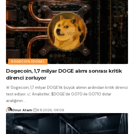
DOGECOIN (DOGE)
Dogecoin, 1,7 milyar DOGE alımı sonrası kritik
direnci zorluyor
🚨 Dogecoin, 1,7 milyar DOGE’lik büyük alımın ardından kritik direnci
test ediyor. 📈 Analistler, $DOGE’de 0.070 ile 0.0710 dolar
aralığının
…
Onur Atam
8.8.2026, 08:06