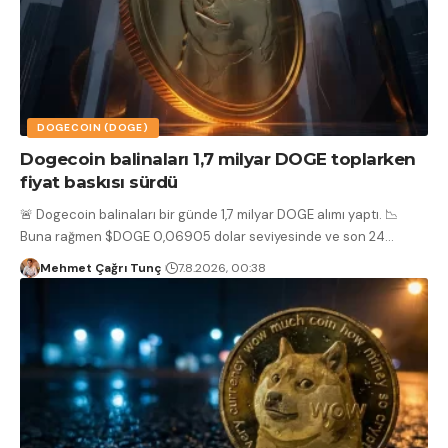
DOGECOIN (DOGE)
Dogecoin balinaları 1,7 milyar DOGE toplarken
fiyat baskısı sürdü
🚨 Dogecoin balinaları bir günde 1,7 milyar DOGE alımı yaptı. 📉
Buna rağmen $DOGE 0,06905 dolar seviyesinde ve son 24
…
Mehmet Çağrı Tunç
7.8.2026, 00:38