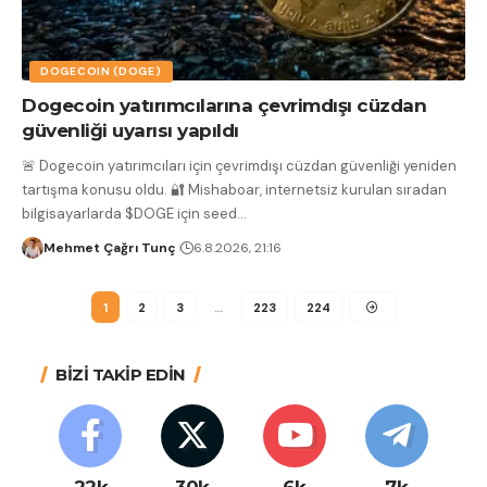
DOGECOIN (DOGE)
Dogecoin yatırımcılarına çevrimdışı cüzdan
güvenliği uyarısı yapıldı
🚨 Dogecoin yatırımcıları için çevrimdışı cüzdan güvenliği yeniden
tartışma konusu oldu. 🔐 Mishaboar, internetsiz kurulan sıradan
bilgisayarlarda $DOGE için seed
…
Mehmet Çağrı Tunç
6.8.2026, 21:16
1
2
3
…
223
224
BİZİ TAKİP EDİN
22k
30k
6k
7k