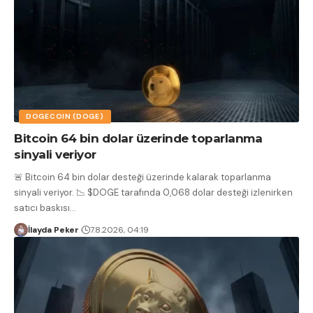
DOGECOIN (DOGE)
Bitcoin 64 bin dolar üzerinde toparlanma
sinyali veriyor
🚨 Bitcoin 64 bin dolar desteği üzerinde kalarak toparlanma
sinyali veriyor. 📉 $DOGE tarafında 0,068 dolar desteği izlenirken
satıcı baskısı
…
İlayda Peker
7.8.2026, 04:19