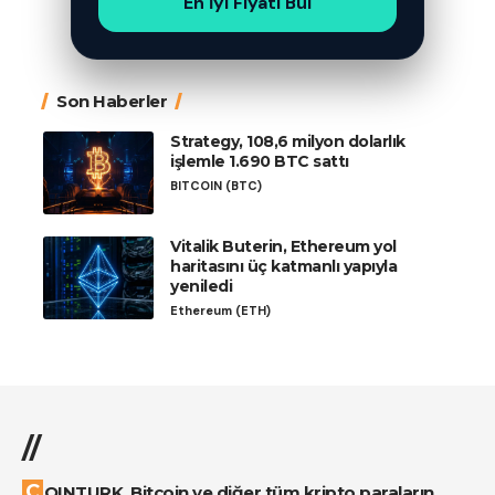
En İyi Fiyatı Bul
Son Haberler
Strategy, 108,6 milyon dolarlık
işlemle 1.690 BTC sattı
BITCOIN (BTC)
Vitalik Buterin, Ethereum yol
haritasını üç katmanlı yapıyla
yeniledi
Ethereum (ETH)
//
COINTURK, Bitcoin ve diğer tüm kripto paraların