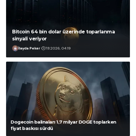
Bitcoin 64 bin dolar üzerinde toparlanma
sinyali veriyor
İlayda Peker
7.8.2026, 04:19
Mehmet Çağrı Tunç
10.8.2026, 05:54
Dogecoin balinaları 1,7 milyar DOGE toplarken
fiyat baskısı sürdü