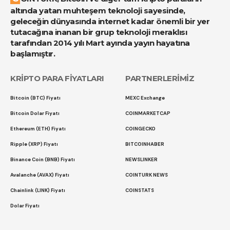
altında yatan muhteşem teknoloji sayesinde,
geleceğin dünyasında internet kadar önemli bir yer
tutacağına inanan bir grup teknoloji meraklısı
tarafından 2014 yılı Mart ayında yayın hayatına
başlamıştır.
KRİPTO PARA FİYATLARI
PARTNERLERİMİZ
Bitcoin (BTC) Fiyatı
MEXC Exchange
Bitcoin Dolar Fiyatı
COINMARKETCAP
Ethereum (ETH) Fiyatı
COINGECKO
Ripple (XRP) Fiyatı
BITCOINHABER
Binance Coin (BNB) Fiyatı
NEWSLINKER
Avalanche (AVAX) Fiyatı
COINTURK NEWS
Chainlink (LINK) Fiyatı
COINSTATS
Dolar Fiyatı