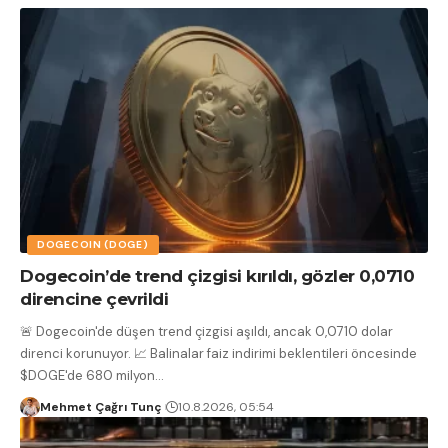
DOGECOIN (DOGE)
Dogecoin’de trend çizgisi kırıldı, gözler 0,0710
direncine çevrildi
🚨 Dogecoin'de düşen trend çizgisi aşıldı, ancak 0,0710 dolar
direnci korunuyor. 📈 Balinalar faiz indirimi beklentileri öncesinde
$DOGE'de 680 milyon
…
Mehmet Çağrı Tunç
10.8.2026, 05:54