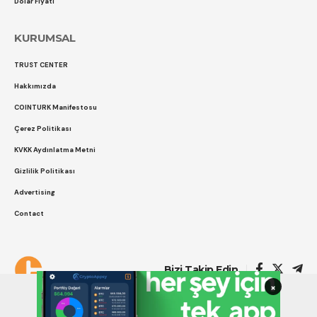
Dolar Fiyatı
KURUMSAL
TRUST CENTER
Hakkımızda
COINTURK Manifestosu
Çerez Politikası
KVKK Aydınlatma Metni
Gizlilik Politikası
Advertising
Contact
Çerez Politikası
Gizlilik Politikası
Bizi Takip Edin
×
COINTURK 2014 -2026