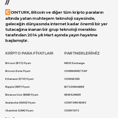
//
COINTURK, Bitcoin ve diğer tüm kripto paraların
altında yatan muhteşem teknoloji sayesinde,
geleceğin dünyasında internet kadar önemli bir yer
tutacağına inanan bir grup teknoloji meraklısı
tarafından 2014 yılı Mart ayında yayın hayatına
başlamıştır.
KRİPTO PARA FİYATLARI
PARTNERLERİMİZ
Bitcoin (BTC) Fiyatı
MEXC Exchange
Bitcoin Dolar Fiyatı
COINMARKETCAP
Ethereum (ETH) Fiyatı
COINGECKO
Ripple (XRP) Fiyatı
BITCOINHABER
Binance Coin (BNB) Fiyatı
NEWSLINKER
Avalanche (AVAX) Fiyatı
COINTURK NEWS
Chainlink (LINK) Fiyatı
COINSTATS