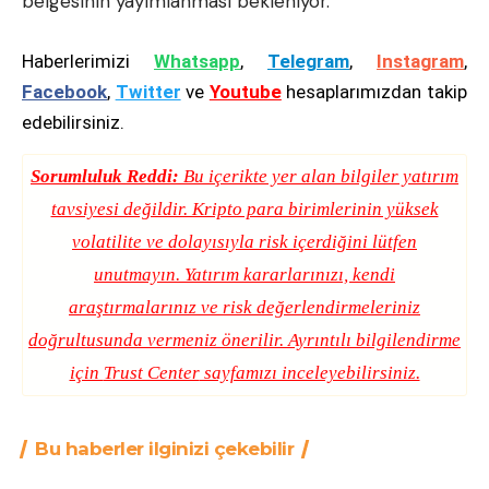
belgesinin yayımlanması bekleniyor.
Haberlerimizi
Whatsapp
,
Telegram
,
Instagram
,
Facebook
,
Twitter
ve
Youtube
hesaplarımızdan takip
edebilirsiniz.
Sorumluluk Reddi:
Bu içerikte yer alan bilgiler yatırım
tavsiyesi değildir. Kripto para birimlerinin yüksek
volatilite ve dolayısıyla risk içerdiğini lütfen
unutmayın. Yatırım kararlarınızı, kendi
araştırmalarınız ve risk değerlendirmeleriniz
doğrultusunda vermeniz önerilir. Ayrıntılı bilgilendirme
için
Trust Center
sayfamızı inceleyebilirsiniz.
Bu haberler ilginizi çekebilir