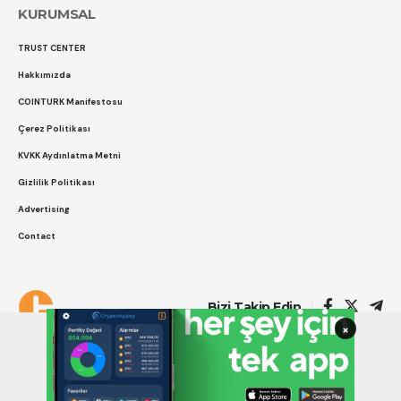
KURUMSAL
TRUST CENTER
Hakkımızda
COINTURK Manifestosu
Çerez Politikası
KVKK Aydınlatma Metni
Gizlilik Politikası
Advertising
Contact
Çerez Politikası
Gizlilik Politikası
Bizi Takip Edin
×
COINTURK 2014 -2026
Powered by
LK SOFTWARE