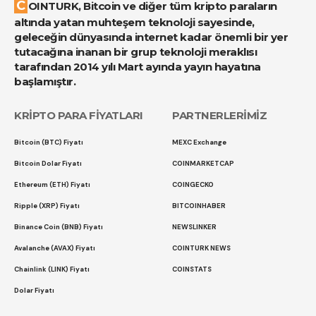
COINTURK, Bitcoin ve diğer tüm kripto paraların
altında yatan muhteşem teknoloji sayesinde,
geleceğin dünyasında internet kadar önemli bir yer
tutacağına inanan bir grup teknoloji meraklısı
tarafından 2014 yılı Mart ayında yayın hayatına
başlamıştır.
KRİPTO PARA FİYATLARI
PARTNERLERİMİZ
Bitcoin (BTC) Fiyatı
MEXC Exchange
Bitcoin Dolar Fiyatı
COINMARKETCAP
Ethereum (ETH) Fiyatı
COINGECKO
Ripple (XRP) Fiyatı
BITCOINHABER
Binance Coin (BNB) Fiyatı
NEWSLINKER
Avalanche (AVAX) Fiyatı
COINTURK NEWS
Chainlink (LINK) Fiyatı
COINSTATS
Dolar Fiyatı