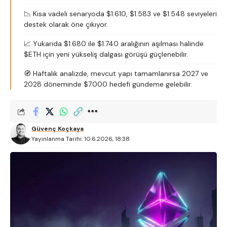
📉 Kısa vadeli senaryoda $1.610, $1.583 ve $1.548 seviyeleri
destek olarak öne çıkıyor.
📈 Yukarıda $1.680 ile $1.740 aralığının aşılması halinde
$ETH için yeni yükseliş dalgası görüşü güçlenebilir.
🧭 Haftalık analizde, mevcut yapı tamamlanırsa 2027 ve
2028 döneminde $7.000 hedefi gündeme gelebilir.
Güvenç Koçkaya
Yayınlanma Tarihi: 10.6.2026, 18:38