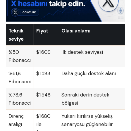
Teknik
Fiyat
Olası anlamı
seviye
%50
$1.609
İlk destek seviyesi
Fibonacci
%61,8
$1.583
Daha güçlü destek alanı
Fibonacci
%78,6
$1.548
Sonraki derin destek
Fibonacci
bölgesi
Direnç
$1.680
Yukarı kırılırsa yükseliş
aralığı
ile
senaryosu güçlenebilir