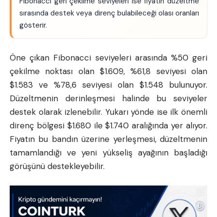
Fibonacci geri çekilme seviyeleri ise fiyatın düzeltme
sırasında destek veya direnç bulabileceği olası oranları
gösterir.
Öne çıkan Fibonacci seviyeleri arasında %50 geri
çekilme noktası olan $1.609, %61,8 seviyesi olan
$1.583 ve %78,6 seviyesi olan $1.548 bulunuyor.
Düzeltmenin derinleşmesi halinde bu seviyeler
destek olarak izlenebilir. Yukarı yönde ise ilk önemli
direnç bölgesi $1.680 ile $1.740 aralığında yer alıyor.
Fiyatın bu bandın üzerine yerleşmesi, düzeltmenin
tamamlandığı ve yeni yükseliş ayağının başladığı
görüşünü destekleyebilir.