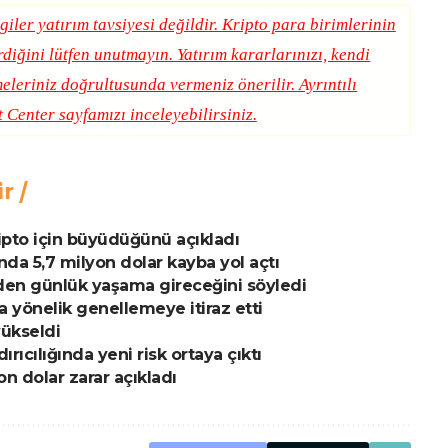
giler yatırım tavsiyesi değildir. Kripto para birimlerinin
erdiğini lütfen unutmayın. Yatırım kararlarınızı, kendi
eleriniz doğrultusunda vermeniz önerilir. Ayrıntılı
t Center
sayfamızı inceleyebilirsiniz.
ir
ripto için büyüdüğünü açıkladı
nda 5,7 milyon dolar kayba yol açtı
eden günlük yaşama gireceğini söyledi
na yönelik genellemeye itiraz etti
yükseldi
ıcılığında yeni risk ortaya çıktı
on dolar zarar açıkladı