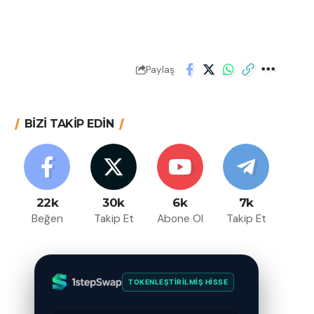
Paylaş
BİZİ TAKİP EDİN
22k
30k
6k
7k
Beğen
Takip Et
Abone Ol
Takip Et
TOKENLEŞTIRILMIŞ HISSE