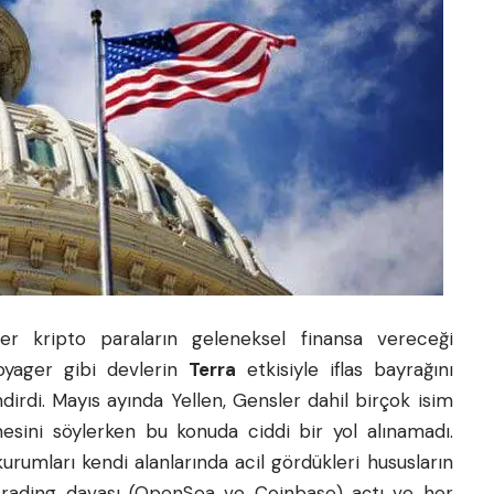
liler kripto paraların geleneksel finansa vereceği
Voyager gibi devlerin
Terra
etkisiyle iflas bayrağını
dirdi. Mayıs ayında Yellen, Gensler dahil birçok isim
mesini söylerken bu konuda ciddi bir yol alınamadı.
umları kendi alanlarında acil gördükleri hususların
r trading davası (OpenSea ve Coinbase) açtı ve her