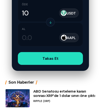
ÖDE
USDT
↓
AL
AAPL
Takas Et
Son Haberler
ABD Senatosu erteleme kararı
sonrası XRP’de 1 dolar sınırı öne çıktı
RIPPLE (XRP)