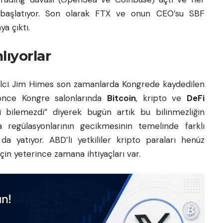
 başlatıyor. Son olarak FTX ve onun CEO’su SBF
a çıktı.
lıyorlar
silci Jim Himes son zamanlarda Kongrede kaydedilen
 önce Kongre salonlarında
Bitcoin
, kripto ve
DeFi
i bilemezdi” diyerek bugün artık bu bilinmezliğin
a
regülasyonlarının gecikmesinin temelinde farklı
da yatıyor. ABD’li yetkililer kripto paraları henüz
in yeterince zamana ihtiyaçları var.