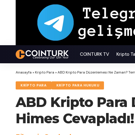
COINTURK TV
Kripto T
Anasayfa
»
Kripto Para
»
ABD Kripto Para Düzenlemesi Ne Zaman? Tems
KRIPTO PARA
KRIPTO PARA HUKUKU
ABD Kripto Para
Himes Cevapladı!