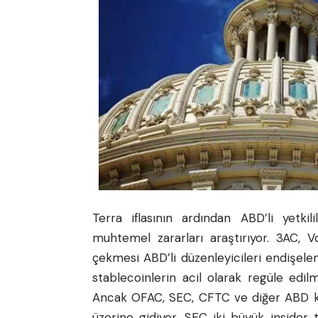
Terra iflasının ardından ABD’li yetki
muhtemel zararları araştırıyor. 3AC, 
çekmesi ABD’li düzenleyicileri endişelen
stablecoinlerin acil olarak regüle edil
Ancak OFAC, SEC, CFTC ve diğer ABD kur
üzerine gidiyor. SEC iki büyük inside