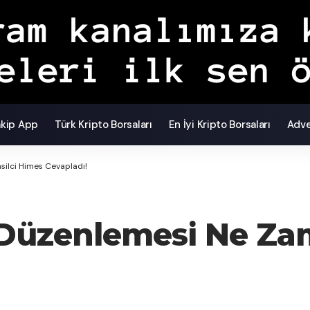
akip App
Türk Kripto Borsaları
En İyi Kripto Borsaları
Adve
ilci Himes Cevapladı!
 Düzenlemesi Ne Za