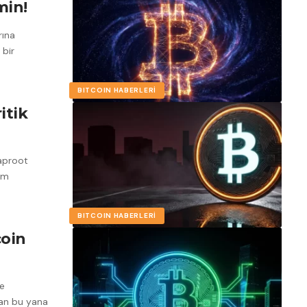
in!
rına
 bir
BITCOIN HABERLERI
itik
Taproot
um
BITCOIN HABERLERI
coin
ve
dan bu yana