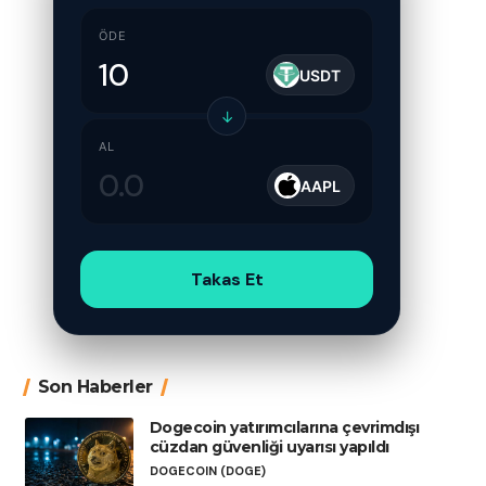
ÖDE
USDT
↓
AL
AAPL
Takas Et
Son Haberler
Dogecoin yatırımcılarına çevrimdışı
cüzdan güvenliği uyarısı yapıldı
DOGECOIN (DOGE)