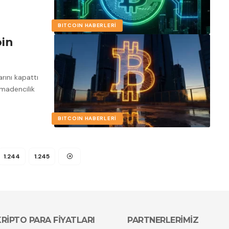
BITCOIN HABERLERI
oin
rını kapattı
 madencilik
BITCOIN HABERLERI
1.244
1.245
KRİPTO PARA FİYATLARI
PARTNERLERİMİZ