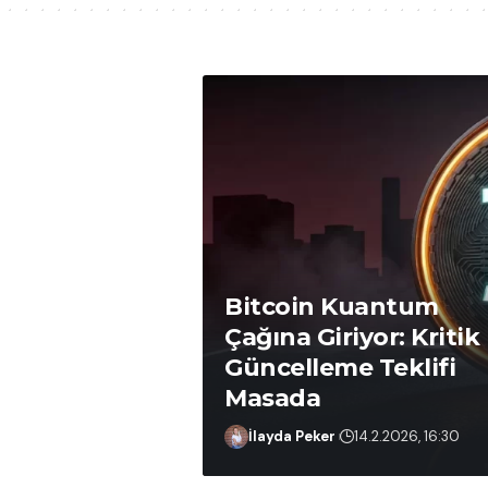
Bitcoin Kuantum
Çağına Giriyor: Kritik
Güncelleme Teklifi
Masada
Ömer Ergin
25.2.2026, 14:39
İlayda Peker
14.2.2026, 16:30