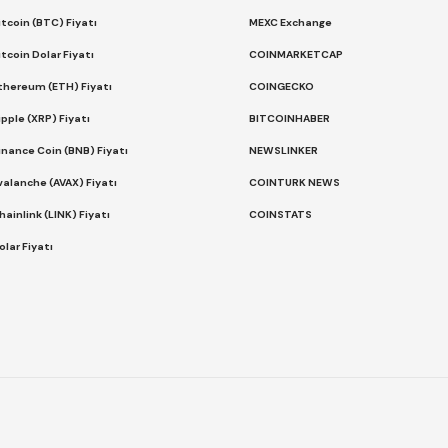
itcoin (BTC) Fiyatı
MEXC Exchange
itcoin Dolar Fiyatı
COINMARKETCAP
thereum (ETH) Fiyatı
COINGECKO
ipple (XRP) Fiyatı
BITCOINHABER
inance Coin (BNB) Fiyatı
NEWSLINKER
valanche (AVAX) Fiyatı
COINTURK NEWS
hainlink (LINK) Fiyatı
COINSTATS
olar Fiyatı