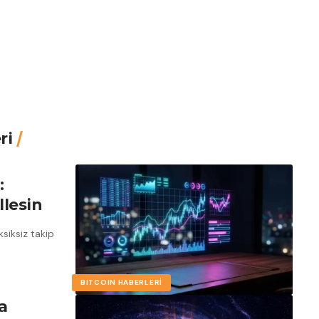
ri
:
lesin
siksiz takip
BITCOIN HABERLERI
a