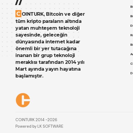
B
C
OINTURK, Bitcoin ve diğer
B
tüm kripto paraların altında
E
yatan muhteşem teknoloji
sayesinde, geleceğin
R
dünyasında internet kadar
B
önemli bir yer tutacağına
A
inanan bir grup teknoloji
meraklısı tarafından 2014 yılı
C
Mart ayında yayın hayatına
D
başlamıştır.
Çerez Politikası
Gizlilik Politikası
COINTURK 2014 -2026
Powered by
LK SOFTWARE