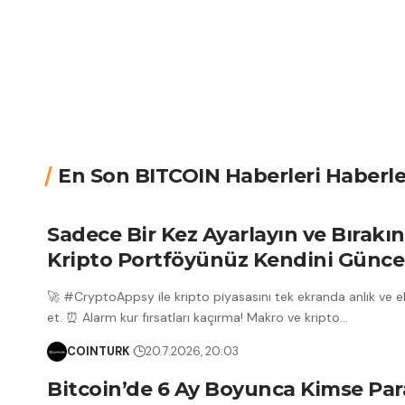
En Son BITCOIN Haberleri Haberle
Sadece Bir Kez Ayarlayın ve Bırakın
Kripto Portföyünüz Kendini Güncel
🚀 #CryptoAppsy ile kripto piyasasını tek ekranda anlık ve ek
et. ⏰ Alarm kur fırsatları kaçırma! Makro ve kripto
…
COINTURK
20.7.2026, 20:03
Bitcoin’de 6 Ay Boyunca Kimse Par