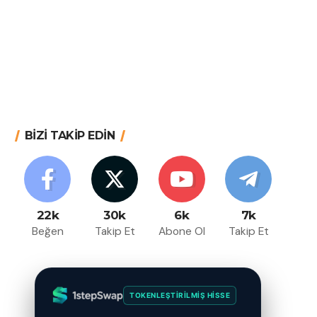
BİZİ TAKİP EDİN
22k
30k
6k
7k
Beğen
Takip Et
Abone Ol
Takip Et
TOKENLEŞTIRILMIŞ HISSE