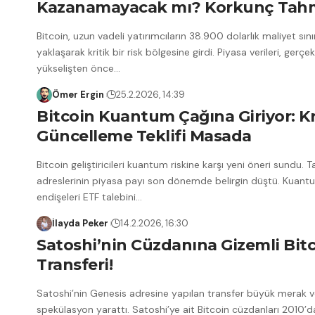
Kazanamayacak mı? Korkunç Tahm
Bitcoin, uzun vadeli yatırımcıların 38.900 dolarlık maliyet sını
yaklaşarak kritik bir risk bölgesine girdi. Piyasa verileri, gerçek
yükselişten önce
…
Ömer Ergin
25.2.2026, 14:39
Bitcoin Kuantum Çağına Giriyor: Kr
Güncelleme Teklifi Masada
Bitcoin geliştiricileri kuantum riskine karşı yeni öneri sundu. 
adreslerinin piyasa payı son dönemde belirgin düştü. Kuant
endişeleri ETF talebini
…
İlayda Peker
14.2.2026, 16:30
Satoshi’nin Cüzdanına Gizemli Bit
Transferi!
Satoshi’nin Genesis adresine yapılan transfer büyük merak 
spekülasyon yarattı. Satoshi’ye ait Bitcoin cüzdanları 2010’