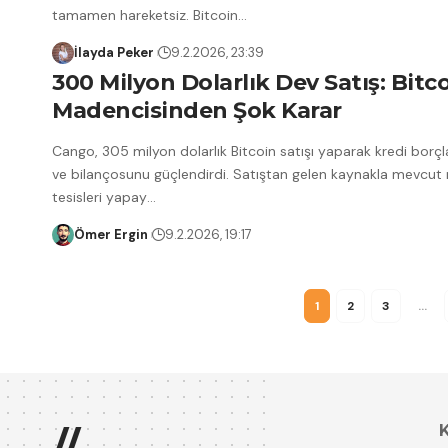
tamamen hareketsiz. Bitcoin
…
İlayda Peker
9.2.2026, 23:39
300 Milyon Dolarlık Dev Satış: Bitc
Madencisinden Şok Karar
Cango, 305 milyon dolarlık Bitcoin satışı yaparak kredi borçla
ve bilançosunu güçlendirdi. Satıştan gelen kaynakla mevcut
tesisleri yapay
…
Ömer Ergin
9.2.2026, 19:17
1
2
3
…
//