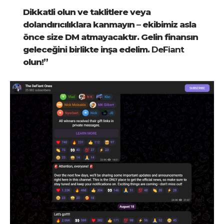
Dikkatli olun ve taklitlere veya
dolandırıcılıklara kanmayın – ekibimiz asla
önce size DM atmayacaktır. Gelin finansın
geleceğini birlikte inşa edelim.
DeFiant
olun!”