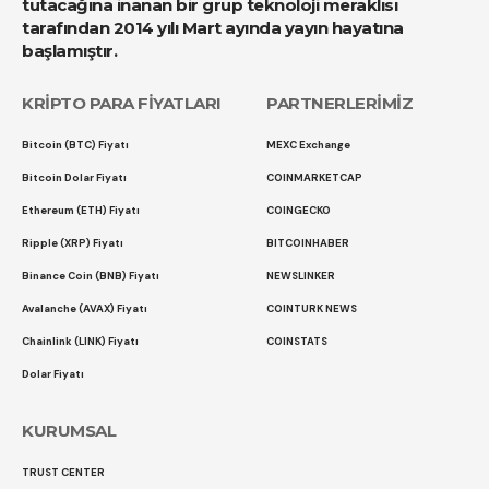
tutacağına inanan bir grup teknoloji meraklısı
tarafından 2014 yılı Mart ayında yayın hayatına
başlamıştır.
KRİPTO PARA FİYATLARI
PARTNERLERİMİZ
Bitcoin (BTC) Fiyatı
MEXC Exchange
Bitcoin Dolar Fiyatı
COINMARKETCAP
Ethereum (ETH) Fiyatı
COINGECKO
Ripple (XRP) Fiyatı
BITCOINHABER
Binance Coin (BNB) Fiyatı
NEWSLINKER
Avalanche (AVAX) Fiyatı
COINTURK NEWS
Chainlink (LINK) Fiyatı
COINSTATS
Dolar Fiyatı
KURUMSAL
TRUST CENTER