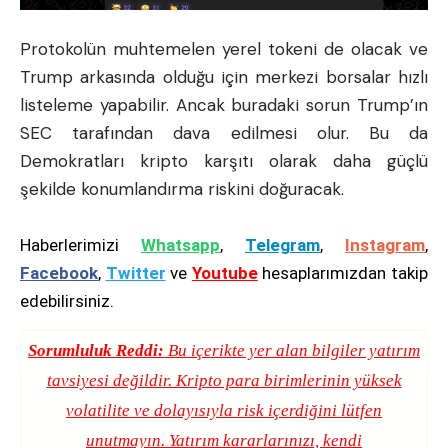
Protokolün muhtemelen yerel tokeni de olacak ve
Trump arkasında olduğu için merkezi
borsalar
hızlı
listeleme yapabilir. Ancak buradaki sorun Trump’ın
SEC tarafından dava edilmesi olur. Bu da
Demokratları kripto karşıtı olarak daha güçlü
şekilde konumlandırma riskini doğuracak.
Haberlerimizi
Whatsapp
,
Telegram
,
Instagram
,
Facebook
,
Twitter
ve
Youtube
hesaplarımızdan takip
edebilirsiniz.
Sorumluluk Reddi:
Bu içerikte yer alan bilgiler yatırım
tavsiyesi değildir. Kripto para birimlerinin yüksek
volatilite ve dolayısıyla risk içerdiğini lütfen
unutmayın. Yatırım kararlarınızı, kendi