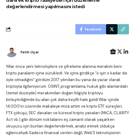
dahil ek kripto faaliyetleri için düzenleme
değerlendirmesi yapılmasını istedi
Facebook
Fatih Uçar
Yıllar önce yeni teknolojilere ve şifreleme alanına merakım beni
kripto paraların içine sürükledi. Ve içine girdikçe "o işin o kadar da
öyle olmadığını" gördüm.2017 yılından bu yana da yazar olarak
kriptoyla ilgileniyorum. OSINT, programlama, hukuk gibi alanlardaki
(temel düzeyde) merakımdan doğan bilgiyle kriptoyu
birleştirdiğimde bu alan çok daha keyifli hale geldi.Yıllar içinde
14.000'in üzerinde makaleye imza attım ve kripto ETF süreçleri,
FTX çöküşü, SEC davaları ve küresel kripto yasaları (MiCA, CLARITY
Act vb.) gibi dönüm noktalarını eş zamanlı olarak yaşarken
okuyucu için bunları değerlendirmek, analiz etmek oldukça
eğlenceliydi.Sadece finansal verileri değil, Web'3 teknolojisinin