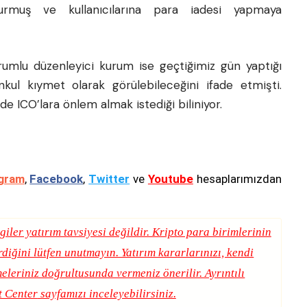
urmuş ve kullanıcılarına para iadesi yapmaya
mlu düzenleyici kurum ise geçtiğimiz gün yaptığı
kul kıymet olarak görülebileceğini ifade etmişti.
de ICO’lara önlem almak istediği biliniyor.
gram
,
Facebook
,
Twitter
ve
Youtube
hesaplarımızdan
giler yatırım tavsiyesi değildir. Kripto para birimlerinin
erdiğini lütfen unutmayın. Yatırım kararlarınızı, kendi
eleriniz doğrultusunda vermeniz önerilir. Ayrıntılı
t Center
sayfamızı inceleyebilirsiniz.