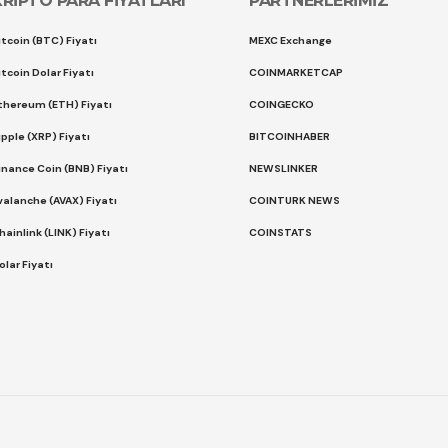
KRİPTO PARA FİYATLARI
PARTNERLERİMİZ
itcoin (BTC) Fiyatı
MEXC Exchange
itcoin Dolar Fiyatı
COINMARKETCAP
thereum (ETH) Fiyatı
COINGECKO
ipple (XRP) Fiyatı
BITCOINHABER
inance Coin (BNB) Fiyatı
NEWSLINKER
valanche (AVAX) Fiyatı
COINTURK NEWS
hainlink (LINK) Fiyatı
COINSTATS
olar Fiyatı