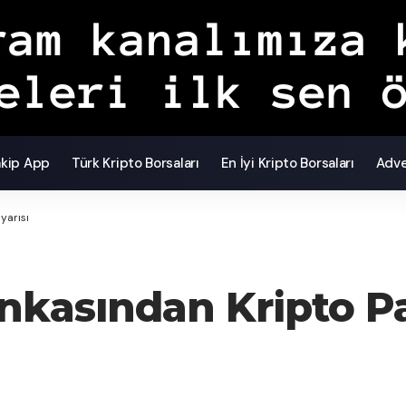
akip App
Türk Kripto Borsaları
En İyi Kripto Borsaları
Adve
yarısı
kasından Kripto Par