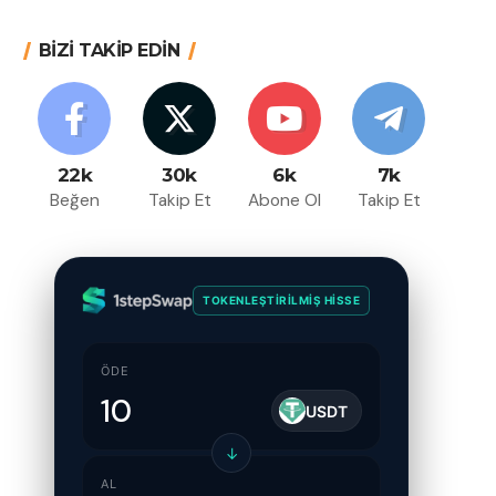
BİZİ TAKİP EDİN
22k
30k
6k
7k
Beğen
Takip Et
Abone Ol
Takip Et
TOKENLEŞTIRILMIŞ HISSE
ÖDE
USDT
↓
AL