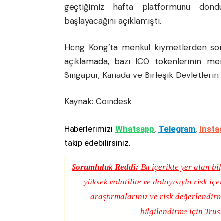
geçtiğimiz hafta platformunu dond
başlayacağını açıklamıştı.
Hong Kong’ta menkul kıymetlerden soru
açıklamada, bazı ICO tokenlerinin men
Singapur, Kanada ve Birleşik Devletlerin 
Kaynak:
Coindesk
Haberlerimizi
Whatsapp
,
Telegram
,
Insta
takip edebilirsiniz.
Sorumluluk Reddi:
Bu içerikte yer alan bil
yüksek volatilite ve dolayısıyla risk iç
araştırmalarınız ve risk değerlendirm
bilgilendirme için
Trus