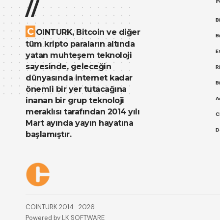
//
B
C
OINTURK, Bitcoin ve diğer
B
tüm kripto paraların altında
E
yatan muhteşem teknoloji
sayesinde, geleceğin
R
dünyasında internet kadar
B
önemli bir yer tutacağına
A
inanan bir grup teknoloji
meraklısı tarafından 2014 yılı
C
Mart ayında yayın hayatına
D
başlamıştır.
Çerez Politikası
Gizlilik Politikası
COINTURK 2014 -2026
Powered by
LK SOFTWARE