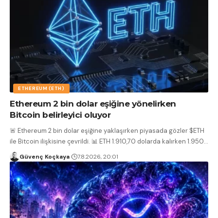
ETHEREUM (ETH)
Ethereum 2 bin dolar eşiğine yönelirken
Bitcoin belirleyici oluyor
🚨 Ethereum 2 bin dolar eşiğine yaklaşırken piyasada gözler $ETH
ile Bitcoin ilişkisine çevrildi. 📊 ETH 1.910,70 dolarda kalırken 1.950
…
Güvenç Koçkaya
7.8.2026, 20:01