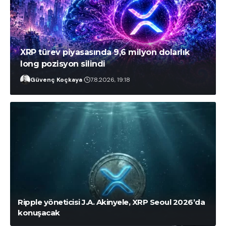
XRP türev piyasasında 9,6 milyon dolarlık
long pozisyon silindi
Güvenç Koçkaya
7.8.2026, 19:18
İlayda Peker
7.8.2026, 22:21
Ripple yöneticisi J.A. Akinyele, XRP Seoul 2026’da
konuşacak