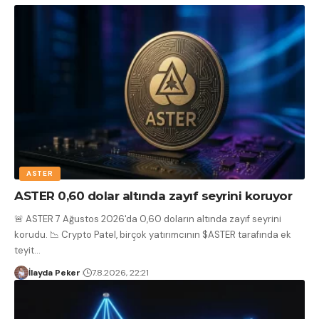
ASTER
ASTER 0,60 dolar altında zayıf seyrini koruyor
🚨 ASTER 7 Ağustos 2026'da 0,60 doların altında zayıf seyrini
korudu. 📉 Crypto Patel, birçok yatırımcının $ASTER tarafında ek
teyit
…
İlayda Peker
7.8.2026, 22:21