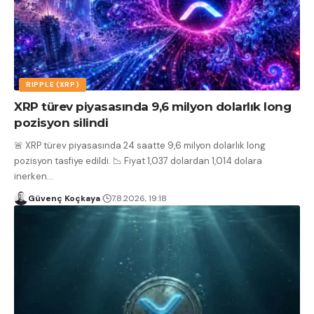
RIPPLE (XRP)
XRP türev piyasasında 9,6 milyon dolarlık long
pozisyon silindi
🚨 XRP türev piyasasında 24 saatte 9,6 milyon dolarlık long
pozisyon tasfiye edildi. 📉 Fiyat 1,037 dolardan 1,014 dolara
inerken
…
Güvenç Koçkaya
7.8.2026, 19:18