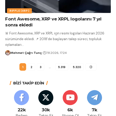
RIPPLE (XRP)
Font Awesome, XRP ve XRPL logolarını 7 yıl
sonra ekledi
🚨 Font Awesome, XRP ve XRPL için resmi logoları Haziran 2026
sürümünde ekledi. 📌 2018’de başlayan talep süreci, topluluk
oylamaları
…
Mehmet Çağrı Tunç
7.8.2026, 17:24
1
2
3
…
5.319
5.320
BİZİ TAKİP EDİN
22k
30k
6k
7k
Beğen
Takip Et
Abone Ol
Takip Et