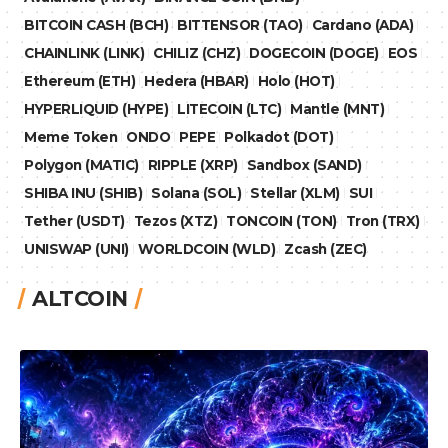
BITCOIN CASH (BCH)
BITTENSOR (TAO)
Cardano (ADA)
CHAINLINK (LINK)
CHILIZ (CHZ)
DOGECOIN (DOGE)
EOS
Ethereum (ETH)
Hedera (HBAR)
Holo (HOT)
HYPERLIQUID (HYPE)
LITECOIN (LTC)
Mantle (MNT)
Meme Token
ONDO
PEPE
Polkadot (DOT)
Polygon (MATIC)
RIPPLE (XRP)
Sandbox (SAND)
SHIBA INU (SHIB)
Solana (SOL)
Stellar (XLM)
SUI
Tether (USDT)
Tezos (XTZ)
TONCOIN (TON)
Tron (TRX)
UNISWAP (UNI)
WORLDCOIN (WLD)
Zcash (ZEC)
ALTCOIN