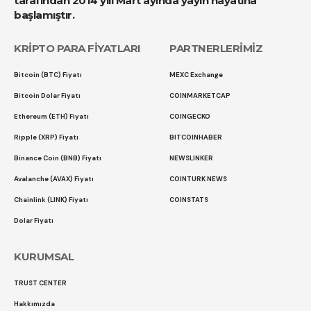
tarafından 2014 yılı Mart ayında yayın hayatına
başlamıştır.
KRİPTO PARA FİYATLARI
PARTNERLERİMİZ
Bitcoin (BTC) Fiyatı
MEXC Exchange
Bitcoin Dolar Fiyatı
COINMARKETCAP
Ethereum (ETH) Fiyatı
COINGECKO
Ripple (XRP) Fiyatı
BITCOINHABER
Binance Coin (BNB) Fiyatı
NEWSLINKER
Avalanche (AVAX) Fiyatı
COINTURK NEWS
Chainlink (LINK) Fiyatı
COINSTATS
Dolar Fiyatı
KURUMSAL
TRUST CENTER
Hakkımızda