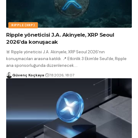
RIPPLE (XRP)
Ripple yöneticisi J.A. Akinyele, XRP Seoul
2026’da konuşacak
🚨 Ripple yöneticisi J.A. Akinyele, XRP Seoul 2026'nın
konuşmacıları arasına katıldı. 📍 Etkinlik 3 Ekim'de Seul'de, Ripple
ana sponsorluğunda düzenlenecek.
…
Güvenç Koçkaya
7.8.2026, 18:07