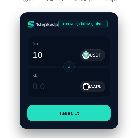
TOKENLEŞTIRILMIŞ HISSE
ÖDE
USDT
↓
AL
AAPL
Takas Et