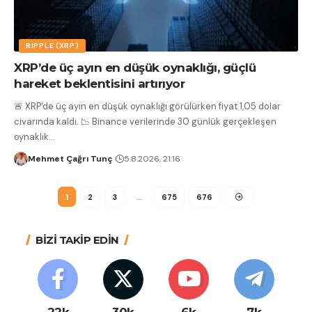
RIPPLE (XRP)
XRP’de üç ayın en düşük oynaklığı, güçlü
hareket beklentisini artırıyor
🚨 XRP'de üç ayın en düşük oynaklığı görülürken fiyat 1,05 dolar
civarında kaldı. 📉 Binance verilerinde 30 günlük gerçekleşen
oynaklık
…
Mehmet Çağrı Tunç
5.8.2026, 21:16
1
2
3
…
675
676
BİZİ TAKİP EDİN
22k
30k
6k
7k