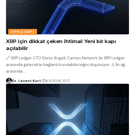
RIPPLE (XRP)
XRP için dikkat çeken ihtimal: Yeni bir kapı
açılabilir
🔗 XRP Ledger CTO Denis Angell, Canton Network ile XRP Ledger
arasında gelecekte bağlantı kurulabileceğini düşünüyor. ⚠️ İki ağ
arasında
…
Dr. Levent Kurt
6.8.2026, 12:17