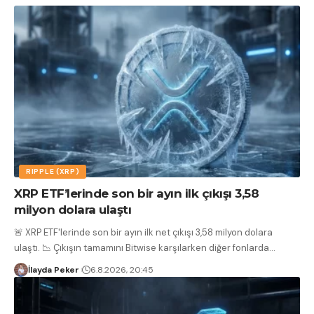
RIPPLE (XRP)
XRP ETF’lerinde son bir ayın ilk çıkışı 3,58
milyon dolara ulaştı
🚨 XRP ETF'lerinde son bir ayın ilk net çıkışı 3,58 milyon dolara
ulaştı. 📉 Çıkışın tamamını Bitwise karşılarken diğer fonlarda
…
İlayda Peker
6.8.2026, 20:45