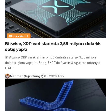
RIPPLE (XRP)
Bitwise, XRP varlıklarında 3,58 milyon dolarlık
satış yaptı
🚨 Bitwise, XRP varlıklarının bir bölümünü satarak 3,58 milyon
dolarlık işlem yaptı. 📉 Satış, $XRP’de fiyatın 6 Ağustos itibarıyla
1,04
…
Mehmet Çağrı Tunç
6.8.2026, 17:22