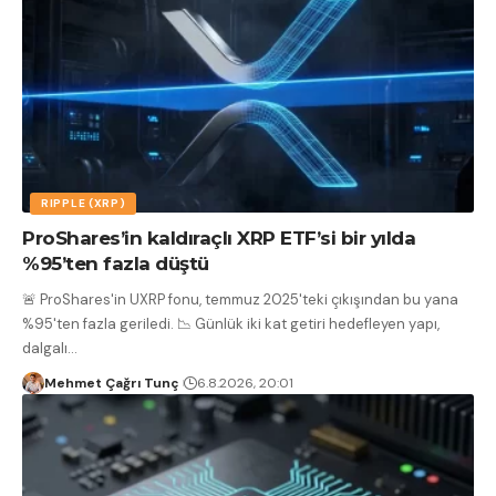
RIPPLE (XRP)
ProShares’in kaldıraçlı XRP ETF’si bir yılda
%95’ten fazla düştü
🚨 ProShares'in UXRP fonu, temmuz 2025'teki çıkışından bu yana
%95'ten fazla geriledi. 📉 Günlük iki kat getiri hedefleyen yapı,
dalgalı
…
Mehmet Çağrı Tunç
6.8.2026, 20:01