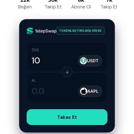
Beğen
Takip Et
Abone Ol
Takip Et
TOKENLEŞTIRILMIŞ HISSE
ÖDE
USDT
↓
AL
AAPL
Takas Et