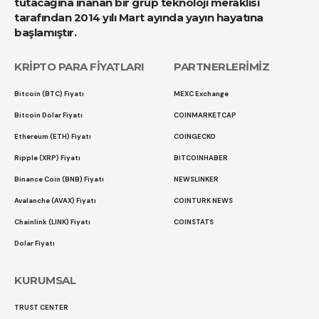
tutacağına inanan bir grup teknoloji meraklısı
tarafından 2014 yılı Mart ayında yayın hayatına
başlamıştır.
KRİPTO PARA FİYATLARI
PARTNERLERİMİZ
Bitcoin (BTC) Fiyatı
MEXC Exchange
Bitcoin Dolar Fiyatı
COINMARKETCAP
Ethereum (ETH) Fiyatı
COINGECKO
Ripple (XRP) Fiyatı
BITCOINHABER
Binance Coin (BNB) Fiyatı
NEWSLINKER
Avalanche (AVAX) Fiyatı
COINTURK NEWS
Chainlink (LINK) Fiyatı
COINSTATS
Dolar Fiyatı
KURUMSAL
TRUST CENTER