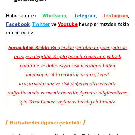
Haberlerimizi
Whatsapp
,
Telegram
,
Instagram
,
Facebook
,
Twitter
ve
Youtube
hesaplarımızdan takip
edebilirsiniz.
Sorumluluk Reddi:
Bu içerikte yer alan bilgiler yatırım
tavsiyesi değildir. Kripto para birimlerinin yüksek
volatilite ve dolayısıyla risk içerdiğini lütfen
unutmayın. Yatırım kararlarınızı, kendi
araştırmalarınız ve risk değerlendirmeleriniz
doğrultusunda vermeniz önerilir. Ayrıntılı bilgilendirme
için
Trust Center
sayfamızı inceleyebilirsiniz.
Bu haberler ilginizi çekebilir