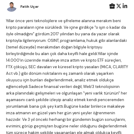
Fatih Uçar
Yıllar önce yeni teknolojilere ve şifreleme alanına merakım beni
kripto paraların içine sürükledi. Ve içine girdikçe "o işin o kadar da
öyle olmadığını" gördüm.2017 yılından bu yana da yazar olarak
kriptoyla ilgileniyorum. OSINT, programlama, hukuk gibi alanlardaki
(temel düzeyde) merakımdan doğan bilgiyle kriptoyu
birleştirdiğimde bu alan çok daha keyifli hale geldi.Yıllar içinde
14.000'in üzerinde makaleye imza attım ve kripto ETF süreçleri,
FTX çöküşü, SEC davaları ve küresel kripto yasaları (MiCA, CLARITY
Act vb.) gibi dönüm noktalarını eş zamanlı olarak yaşarken
okuyucu için bunları değerlendirmek, analiz etmek oldukça
eğlenceliydi.Sadece finansal verileri değil, Web'3 teknolojisinin
arka planındaki gelişmeleri ve olgunlaşan "yeni varlık türünün" her
aşamasını canlı şekilde izleyip analiz etmek kendi penceremden
yorumlamak bana çok şey kattı.Bugüne kadar binlerce makaleye
imza atmanın en güzel yanı her gün yeni şeyler öğrenmenin
hazzıdır. Ve 3 yıl önceki herhangi bir gündemin bugün sonuçlarını,
evrimini, görüp geçmişten bugüne neler olduğunu değerlendirmek
tüm sürece hakim şekilde yaşananları ele almak oldukça keyifli.