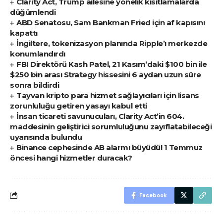
Clarity Act, Trump ailesine yönelik kısıtlamalarda
düğümlendi
ABD Senatosu, Sam Bankman Fried için af kapısını
kapattı
İngiltere, tokenizasyon planında Ripple’ı merkezde
konumlandırdı
FBI Direktörü Kash Patel, 21 Kasım’daki $100 bin ile
$250 bin arası Strategy hissesini 6 aydan uzun süre
sonra bildirdi
Tayvan kripto para hizmet sağlayıcıları için lisans
zorunluluğu getiren yasayı kabul etti
İnsan ticareti savunucuları, Clarity Act’in 604.
maddesinin geliştirici sorumluluğunu zayıflatabileceği
uyarısında bulundu
Binance cephesinde AB alarmı büyüdü! 1 Temmuz
öncesi hangi hizmetler duracak?
Facebook