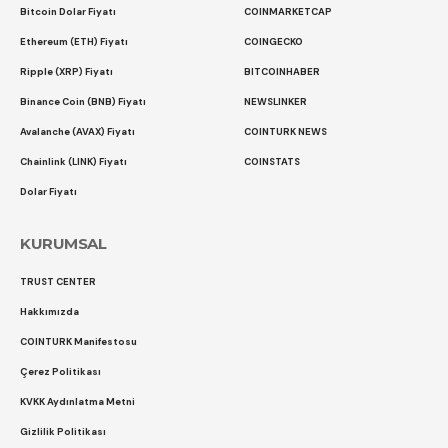
Bitcoin Dolar Fiyatı
COINMARKETCAP
Ethereum (ETH) Fiyatı
COINGECKO
Ripple (XRP) Fiyatı
BITCOINHABER
Binance Coin (BNB) Fiyatı
NEWSLINKER
Avalanche (AVAX) Fiyatı
COINTURK NEWS
Chainlink (LINK) Fiyatı
COINSTATS
Dolar Fiyatı
KURUMSAL
TRUST CENTER
Hakkımızda
COINTURK Manifestosu
Çerez Politikası
KVKK Aydınlatma Metni
Gizlilik Politikası