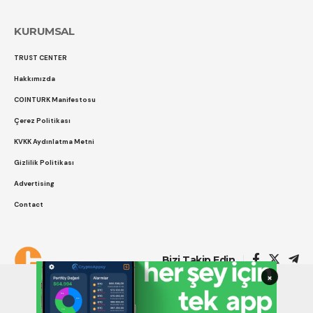
KURUMSAL
TRUST CENTER
Hakkımızda
COINTURK Manifestosu
Çerez Politikası
KVKK Aydınlatma Metni
Gizlilik Politikası
Advertising
Contact
Çerez Politikası
Gizlilik Politikası
Bizi Takip Edin
×
COINTURK 2014 -2026