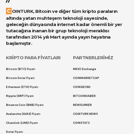
COINTURK, Bitcoin ve diğer tüm kripto paraların
altında yatan muhteşem teknoloji sayesinde,
geleceğin dünyasında internet kadar önemli bir yer
tutacağına inanan bir grup teknoloji meraklısı
tarafından 2014 yılı Mart ayında yayın hayatına
başlamıştır.
KRİPTO PARA FİYATLARI
PARTNERLERİMİZ
Bitcoin (BTC) Fiyatı
MEXC Exchange
Bitcoin Dolar Fiyatı
COINMARKETCAP
Ethereum (ETH) Fiyatı
COINGECKO
Ripple (XRP) Fiyatı
BITCOINHABER
Binance Coin (BNB) Fiyatı
NEWSLINKER
Avalanche (AVAX) Fiyatı
COINTURK NEWS
Chainlink (LINK) Fiyatı
COINSTATS
Dolar Fiyatı