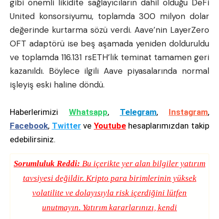
gibi önemli likidite sağlayıcıların dahil olduğu DeFi
United konsorsiyumu, toplamda 300 milyon dolar
değerinde kurtarma sözü verdi. Aave’nin LayerZero
OFT adaptörü ise beş aşamada yeniden dolduruldu
ve toplamda 116.131 rsETH’lik teminat tamamen geri
kazanıldı. Böylece ilgili Aave piyasalarında normal
işleyiş eski haline döndü.
Haberlerimizi
Whatsapp
,
Telegram
,
Instagram
,
Facebook
,
Twitter
ve
Youtube
hesaplarımızdan takip
edebilirsiniz.
Sorumluluk Reddi:
Bu içerikte yer alan bilgiler yatırım
tavsiyesi değildir. Kripto para birimlerinin yüksek
volatilite ve dolayısıyla risk içerdiğini lütfen
unutmayın. Yatırım kararlarınızı, kendi