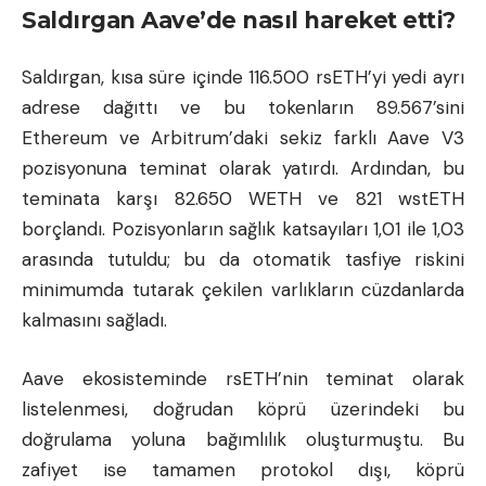
Saldırgan Aave’de nasıl hareket etti?
Saldırgan, kısa süre içinde 116.500 rsETH’yi yedi ayrı
adrese dağıttı ve bu tokenların 89.567’sini
Ethereum ve Arbitrum’daki sekiz farklı Aave V3
pozisyonuna teminat olarak yatırdı. Ardından, bu
teminata karşı 82.650 WETH ve 821 wstETH
borçlandı. Pozisyonların sağlık katsayıları 1,01 ile 1,03
arasında tutuldu; bu da otomatik tasfiye riskini
minimumda tutarak çekilen varlıkların cüzdanlarda
kalmasını sağladı.
Aave ekosisteminde rsETH’nin teminat olarak
listelenmesi, doğrudan köprü üzerindeki bu
doğrulama yoluna bağımlılık oluşturmuştu. Bu
zafiyet ise tamamen protokol dışı, köprü