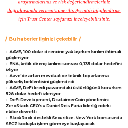
araştırmalarınız ve risk değerlendirmeleriniz
doğrultusunda vermeniz önerilir. Ayrıntılı bilgilendirme
için
Trust Center
sayfamızı inceleyebilirsiniz.
Bu haberler ilginizi çekebilir
AAVE, 100 dolar direncine yaklaşırken kırılım ihtimali
güçleniyor
ENA, kritik direnç kırılımı sonrası 0,135 dolar hedefini
izliyor
Aave’de artan mevduat ve teknik toparlanma
yükseliş beklentisini güçlendirdi
AAVE, DeFi kredi pazarındaki üstünlüğünü korurken
528 dolar hedefi izleniyor
DeFi Development, DisclaimerCoin yönetimini
ZeroStack CEO’su Daniel Reis Faria liderliğindeki
ekibe devretti
BlackRock destekli Securitize, New York borsasında
SECZ koduyla işlem görmeye başlayacak