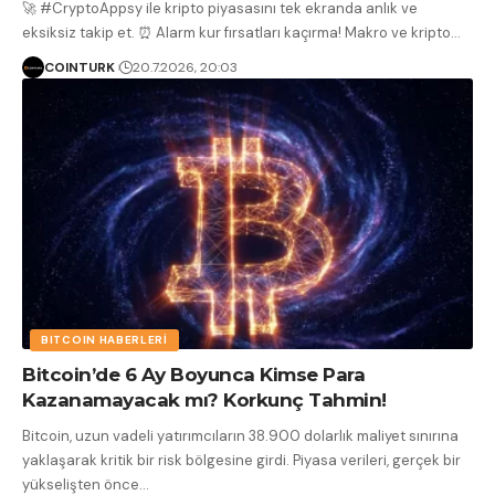
🚀 #CryptoAppsy ile kripto piyasasını tek ekranda anlık ve
eksiksiz takip et. ⏰ Alarm kur fırsatları kaçırma! Makro ve kripto
…
COINTURK
20.7.2026, 20:03
BITCOIN HABERLERI
Bitcoin’de 6 Ay Boyunca Kimse Para
Kazanamayacak mı? Korkunç Tahmin!
Bitcoin, uzun vadeli yatırımcıların 38.900 dolarlık maliyet sınırına
yaklaşarak kritik bir risk bölgesine girdi. Piyasa verileri, gerçek bir
yükselişten önce
…