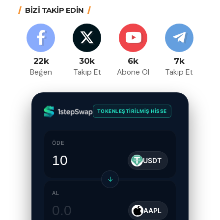
BİZİ TAKİP EDİN
22k
30k
6k
7k
Beğen
Takip Et
Abone Ol
Takip Et
TOKENLEŞTIRILMIŞ HISSE
ÖDE
USDT
↓
AL
AAPL