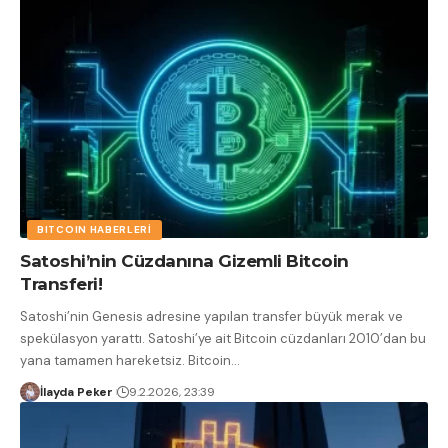
BITCOIN HABERLERI
Satoshi’nin Cüzdanına Gizemli Bitcoin
Transferi!
Satoshi’nin Genesis adresine yapılan transfer büyük merak ve
spekülasyon yarattı. Satoshi’ye ait Bitcoin cüzdanları 2010’dan bu
yana tamamen hareketsiz. Bitcoin
…
İlayda Peker
9.2.2026, 23:39