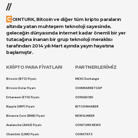
//
COINTURK, Bitcoin ve diğer tüm kripto paraların
altında yatan muhteşem teknoloji sayesinde,
geleceğin dünyasında internet kadar önemli bir yer
tutacağına inanan bir grup teknoloji meraklısı
tarafından 2014 yılı Mart ayında yayın hayatına
başlamıştır.
KRİPTO PARA FİYATLARI
PARTNERLERİMİZ
Bitcoin (BTC) Fiyatı
MEXC Exchange
Bitcoin Dolar Fiyatı
COINMARKETCAP
Ethereum (ETH) Fiyatı
COINGECKO
Ripple (XRP) Fiyatı
BITCOINHABER
Binance Coin (BNB) Fiyatı
NEWSLINKER
Avalanche (AVAX) Fiyatı
COINTURK NEWS
Chainlink (LINK) Fiyatı
COINSTATS