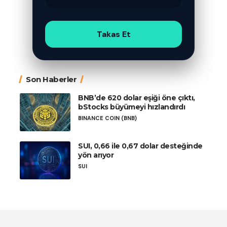
Takas Et
Son Haberler
BNB’de 620 dolar eşiği öne çıktı,
bStocks büyümeyi hızlandırdı
BINANCE COIN (BNB)
SUI, 0,66 ile 0,67 dolar desteğinde
yön arıyor
SUI