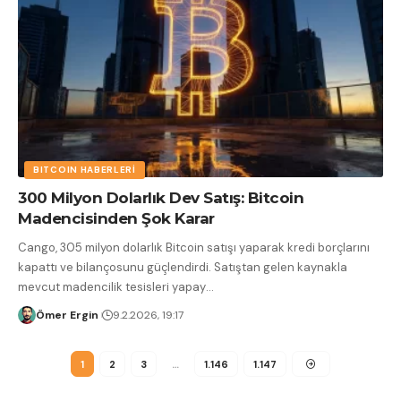
BITCOIN HABERLERI
300 Milyon Dolarlık Dev Satış: Bitcoin
Madencisinden Şok Karar
Cango, 305 milyon dolarlık Bitcoin satışı yaparak kredi borçlarını
kapattı ve bilançosunu güçlendirdi. Satıştan gelen kaynakla
mevcut madencilik tesisleri yapay
…
Ömer Ergin
9.2.2026, 19:17
1
2
3
…
1.146
1.147