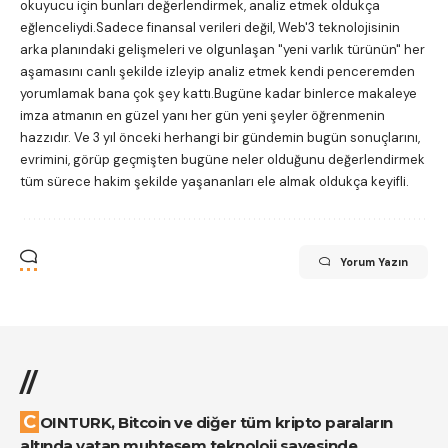
okuyucu için bunları değerlendirmek, analiz etmek oldukça
eğlenceliydi.Sadece finansal verileri değil, Web'3 teknolojisinin
arka planındaki gelişmeleri ve olgunlaşan "yeni varlık türünün" her
aşamasını canlı şekilde izleyip analiz etmek kendi penceremden
yorumlamak bana çok şey kattı.Bugüne kadar binlerce makaleye
imza atmanın en güzel yanı her gün yeni şeyler öğrenmenin
hazzıdır. Ve 3 yıl önceki herhangi bir gündemin bugün sonuçlarını,
evrimini, görüp geçmişten bugüne neler olduğunu değerlendirmek
tüm sürece hakim şekilde yaşananları ele almak oldukça keyifli.
Yorum Yazın
//
COINTURK, Bitcoin ve diğer tüm kripto paraların
altında yatan muhteşem teknoloji sayesinde,