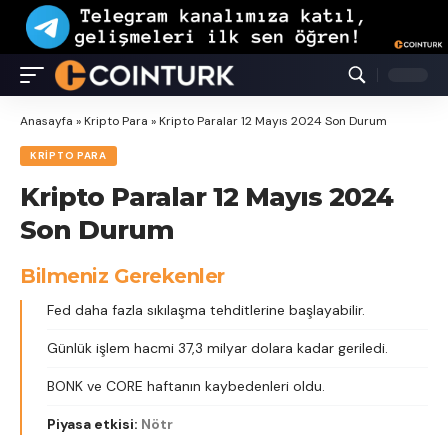
Anasayfa
»
Kripto Para
»
Kripto Paralar 12 Mayıs 2024 Son Durum
KRIPTO PARA
Kripto Paralar 12 Mayıs 2024
Son Durum
Bilmeniz Gerekenler
Fed daha fazla sıkılaşma tehditlerine başlayabilir.
Günlük işlem hacmi 37,3 milyar dolara kadar geriledi.
BONK ve CORE haftanın kaybedenleri oldu.
Piyasa etkisi:
Nötr