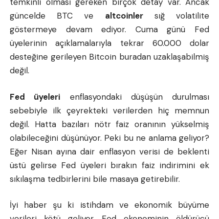
temkinli olması gereken birçok detay var. Ancak
güncelde
BTC
ve
altcoinler
sığ volatilite
göstermeye devam ediyor. Cuma günü Fed
üyelerinin açıklamalarıyla tekrar 60.000 dolar
desteğine gerileyen Bitcoin buradan uzaklaşabilmiş
değil.
Fed üyeleri
enflasyondaki düşüşün durulması
sebebiyle ilk çeyrekteki verilerden hiç memnun
değil. Hatta bazıları nötr faiz oranının yükselmiş
olabileceğini düşünüyor. Peki bu ne anlama geliyor?
Eğer Nisan ayına dair enflasyon verisi de beklenti
üstü gelirse Fed üyeleri bırakın faiz indirimini ek
sıkılaşma tedbirlerini bile masaya getirebilir.
İyi haber şu ki istihdam ve ekonomik büyüme
verileri kötü geliyor. Fed ekonominin öldürücü