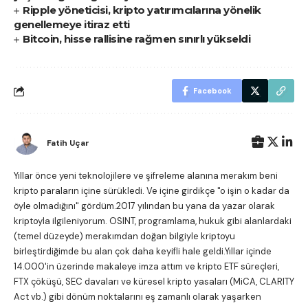
Ripple yöneticisi, kripto yatırımcılarına yönelik
genellemeye itiraz etti
Bitcoin, hisse rallisine rağmen sınırlı yükseldi
Facebook
Fatih Uçar
Yıllar önce yeni teknolojilere ve şifreleme alanına merakım beni
kripto paraların içine sürükledi. Ve içine girdikçe "o işin o kadar da
öyle olmadığını" gördüm.2017 yılından bu yana da yazar olarak
kriptoyla ilgileniyorum. OSINT, programlama, hukuk gibi alanlardaki
(temel düzeyde) merakımdan doğan bilgiyle kriptoyu
birleştirdiğimde bu alan çok daha keyifli hale geldi.Yıllar içinde
14.000'in üzerinde makaleye imza attım ve kripto ETF süreçleri,
FTX çöküşü, SEC davaları ve küresel kripto yasaları (MiCA, CLARITY
Act vb.) gibi dönüm noktalarını eş zamanlı olarak yaşarken