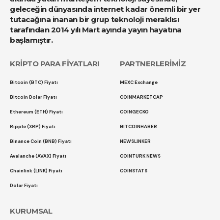
geleceğin dünyasında internet kadar önemli bir yer
tutacağına inanan bir grup teknoloji meraklısı
tarafından 2014 yılı Mart ayında yayın hayatına
başlamıştır.
KRİPTO PARA FİYATLARI
PARTNERLERİMİZ
Bitcoin (BTC) Fiyatı
MEXC Exchange
Bitcoin Dolar Fiyatı
COINMARKETCAP
Ethereum (ETH) Fiyatı
COINGECKO
Ripple (XRP) Fiyatı
BITCOINHABER
Binance Coin (BNB) Fiyatı
NEWSLINKER
Avalanche (AVAX) Fiyatı
COINTURK NEWS
Chainlink (LINK) Fiyatı
COINSTATS
Dolar Fiyatı
KURUMSAL