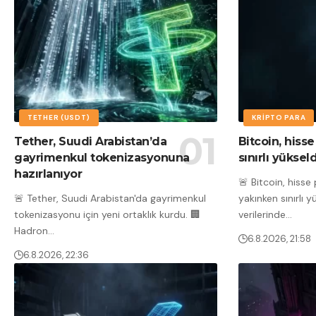
TETHER (USDT)
KRIPTO PARA
Tether, Suudi Arabistan’da
Bitcoin, hisse
gayrimenkul tokenizasyonuna
sınırlı yükseld
hazırlanıyor
🚨 Bitcoin, hisse 
🚨 Tether, Suudi Arabistan'da gayrimenkul
yakınken sınırlı y
tokenizasyonu için yeni ortaklık kurdu. 🏢
verilerinde
…
Hadron
…
6.8.2026, 21:58
6.8.2026, 22:36