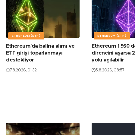
ETHEREUM (ETH)
ETHEREUM (ETH)
Ethereum’da balina alımı ve
Ethereum 1.950 d
ETF girişi toparlanmayı
direncini aşarsa 2
destekliyor
yolu açılabilir
7.8.2026, 01:32
5.8.2026, 08:57