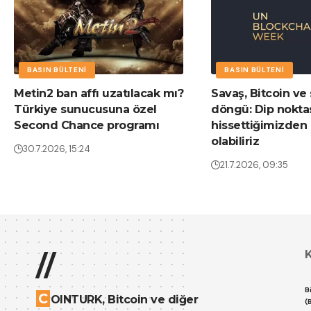
BASIN BÜLTENI
BASIN BÜLTENI
Metin2 ban affı uzatılacak mı?
Savaş, Bitcoin ve
Türkiye sunucusuna özel
döngü: Dip nokta
Second Chance programı
hissettiğimizden
olabiliriz
30.7.2026, 15:24
21.7.2026, 09:35
//
B
C
OINTURK, Bitcoin ve diğer
(