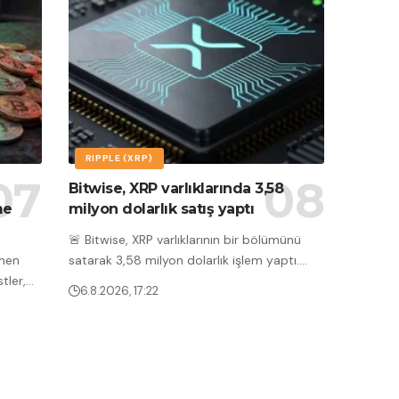
RIPPLE (XRP)
Bitwise, XRP varlıklarında 3,58
me
milyon dolarlık satış yaptı
🚨 Bitwise, XRP varlıklarının bir bölümünü
emen
satarak 3,58 milyon dolarlık işlem yaptı.
…
tler,
…
6.8.2026, 17:22