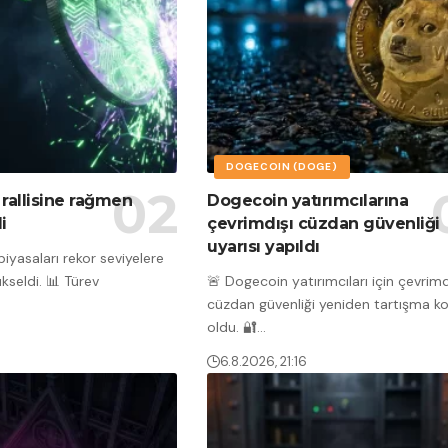
DOGECOIN (DOGE)
 rallisine rağmen
Dogecoin yatırımcılarına
i
çevrimdışı cüzdan güvenliği
uyarısı yapıldı
piyasaları rekor seviyelere
ükseldi. 📊 Türev
🚨 Dogecoin yatırımcıları için çevrimd
cüzdan güvenliği yeniden tartışma k
oldu. 🔐
…
6.8.2026, 21:16