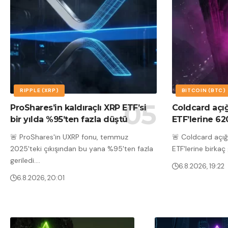
RIPPLE (XRP)
BITCOIN (BTC)
ProShares’in kaldıraçlı XRP ETF’si
Coldcard açığ
bir yılda %95’ten fazla düştü
ETF’lerine 62
🚨 ProShares'in UXRP fonu, temmuz
🚨 Coldcard açığ
2025'teki çıkışından bu yana %95'ten fazla
ETF'lerine birka
geriledi.
…
6.8.2026, 19:22
6.8.2026, 20:01