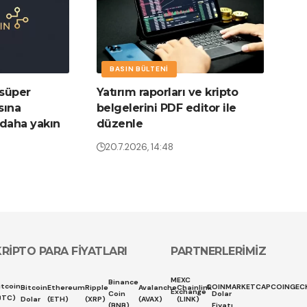
BASIN BÜLTENI
 süper
Yatırım raporları ve kripto
sına
belgelerini PDF editor ile
 daha yakın
düzenle
20.7.2026, 14:48
KRİPTO PARA FİYATLARI
PARTNERLERİMİZ
MEXC
Binance
itcoin
COINMARKETCAP
COINGEC
Bitcoin
Ethereum
Ripple
Avalanche
Chainlink
Exchange
Coin
Dolar
BTC)
Dolar
(ETH)
(XRP)
(AVAX)
(LINK)
(BNB)
Fiyatı