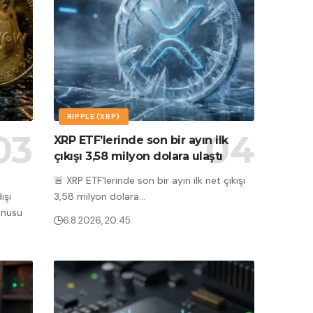
RIPPLE (XRP)
XRP ETF’lerinde son bir ayın ilk
çıkışı 3,58 milyon dolara ulaştı
🚨 XRP ETF'lerinde son bir ayın ilk net çıkışı
ışı
3,58 milyon dolara
…
onusu
6.8.2026, 20:45