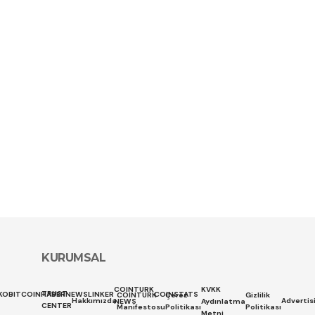
KURUMSAL
COINTURK
KVKK
TRUST
KO
BITCOINHABER
NEWSLINKER
COINSTATS
COINTURK
Çerez
Gizlilik
Hakkımızda
Advertis
NEWS
Aydınlatma
CENTER
Manifestosu
Politikası
Politikası
Metni