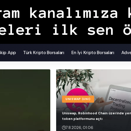
akip App
Türk Kripto Borsaları
En İyi Kripto Borsaları
Adve
UNISWAP (UNI)
Uniswap, Robinhood Chain üzerinde yen
token platformunu açtı
7.8.2026, 01:06