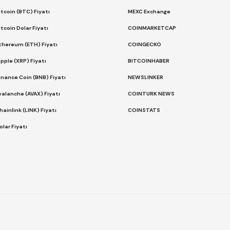
itcoin (BTC) Fiyatı
MEXC Exchange
itcoin Dolar Fiyatı
COINMARKETCAP
thereum (ETH) Fiyatı
COINGECKO
ipple (XRP) Fiyatı
BITCOINHABER
inance Coin (BNB) Fiyatı
NEWSLINKER
valanche (AVAX) Fiyatı
COINTURK NEWS
hainlink (LINK) Fiyatı
COINSTATS
olar Fiyatı