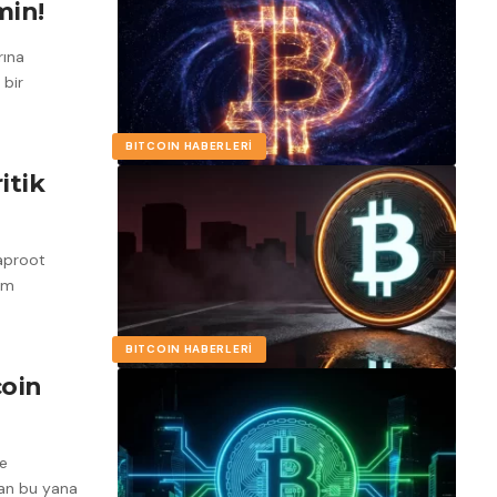
in!
rına
 bir
BITCOIN HABERLERI
itik
Taproot
um
BITCOIN HABERLERI
coin
ve
dan bu yana