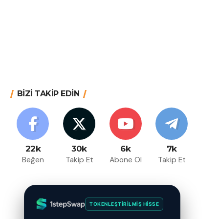
BİZİ TAKİP EDİN
22k
30k
6k
7k
Beğen
Takip Et
Abone Ol
Takip Et
TOKENLEŞTIRILMIŞ HISSE