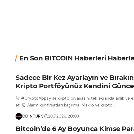
En Son BITCOIN Haberleri Haberle
Sadece Bir Kez Ayarlayın ve Bırakın
Kripto Portföyünüz Kendini Güncel
🚀 #CryptoAppsy ile kripto piyasasını tek ekranda anlık ve ek
et. ⏰ Alarm kur fırsatları kaçırma! Makro ve kripto
…
COINTURK
20.7.2026, 20:03
Bitcoin’de 6 Ay Boyunca Kimse Par