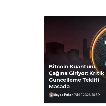
Bitcoin Kuantum
Çağına Giriyor: Kritik
Güncelleme Teklifi
Masada
Ömer Ergin
25.2.2026, 14:39
İlayda Peker
14.2.2026, 16:30