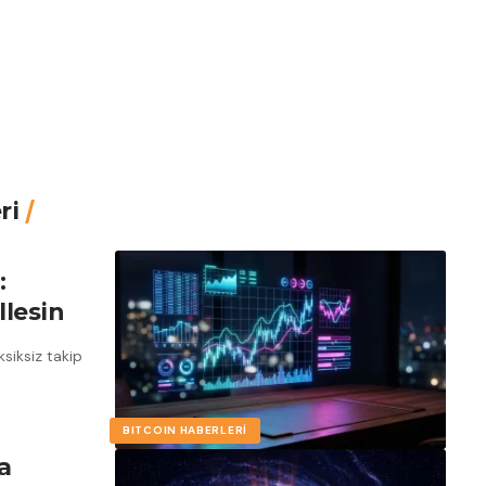
ri
:
lesin
siksiz takip
BITCOIN HABERLERI
a