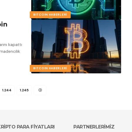
BITCOIN HABERLERI
oin
rını kapattı
 madencilik
BITCOIN HABERLERI
1.244
1.245
KRİPTO PARA FİYATLARI
PARTNERLERİMİZ