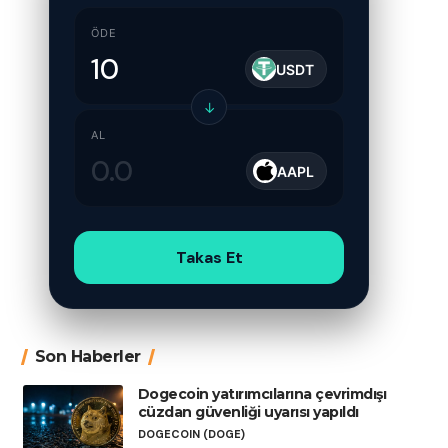
ÖDE
USDT
↓
AL
AAPL
Takas Et
Son Haberler
Dogecoin yatırımcılarına çevrimdışı
cüzdan güvenliği uyarısı yapıldı
DOGECOIN (DOGE)