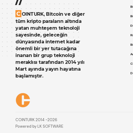
B
C
OINTURK, Bitcoin ve diğer
B
tüm kripto paraların altında
E
yatan muhteşem teknoloji
sayesinde, geleceğin
R
dünyasında internet kadar
B
önemli bir yer tutacağına
A
inanan bir grup teknoloji
meraklısı tarafından 2014 yılı
C
Mart ayında yayın hayatına
D
başlamıştır.
Çerez Politikası
Gizlilik Politikası
COINTURK 2014 -2026
Powered by
LK SOFTWARE