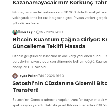
Kazanamayacak mı? Korkunç Tahm
Bitcoin, uzun vadeli yatırımcıların 38.900 dolarlık maliyet sını
yaklaşarak kritik bir risk bölgesine girdi. Piyasa verileri, gerçek
yükselişten önce
…
Ömer Ergin
25.2.2026, 14:39
Bitcoin Kuantum Çağına Giriyor: Kr
Güncelleme Teklifi Masada
Bitcoin geliştiricileri kuantum riskine karşı yeni öneri sundu. 
adreslerinin piyasa payı son dönemde belirgin düştü. Kuant
endişeleri ETF talebini
…
İlayda Peker
14.2.2026, 16:30
Satoshi’nin Cüzdanına Gizemli Bit
Transferi!
Satoshi’nin Genesis adresine yapılan transfer büyük merak 
spekülasyon yarattı. Satoshi’ye ait Bitcoin cüzdanları 2010’