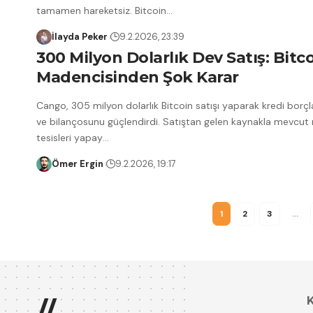
tamamen hareketsiz. Bitcoin
…
İlayda Peker
9.2.2026, 23:39
300 Milyon Dolarlık Dev Satış: Bitc
Madencisinden Şok Karar
Cango, 305 milyon dolarlık Bitcoin satışı yaparak kredi borçla
ve bilançosunu güçlendirdi. Satıştan gelen kaynakla mevcut
tesisleri yapay
…
Ömer Ergin
9.2.2026, 19:17
1
2
3
…
//